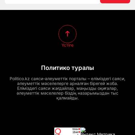
Үстіге
Политико туралы
Politico.kz саяси-әлеуметтік порталы – еліміздегі саяси,
әлеуметтік мәселелерге арналған бірегей жоба.
Еліміздегі саяси жағдайлар, маңызды оқиғалар,
әлеуметтік мәселелер біздің назарымыздан тыс
қалмайды.