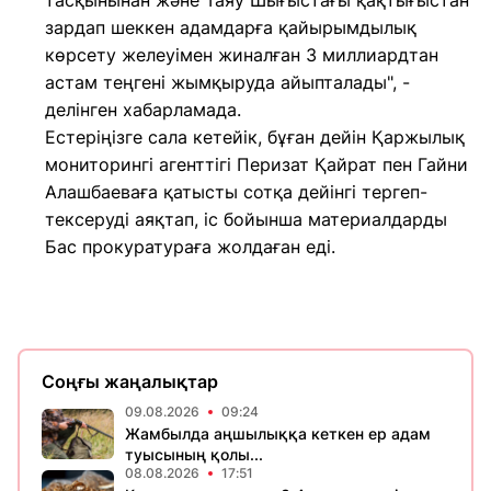
тасқынынан және Таяу Шығыстағы қақтығыстан
зардап шеккен адамдарға қайырымдылық
көрсету желеуімен жиналған 3 миллиардтан
астам теңгені жымқыруда айыпталады", -
делінген хабарламада.
Естеріңізге сала кетейік, бұған дейін Қаржылық
мониторингі агенттігі Перизат Қайрат пен Гайни
Алашбаеваға қатысты сотқа дейінгі тергеп-
тексеруді аяқтап, іс бойынша материалдарды
Бас прокуратураға жолдаған еді.
Соңғы жаңалықтар
09.08.2026
09:24
Жамбылда аңшылыққа кеткен ер адам
туысының қолы...
08.08.2026
17:51