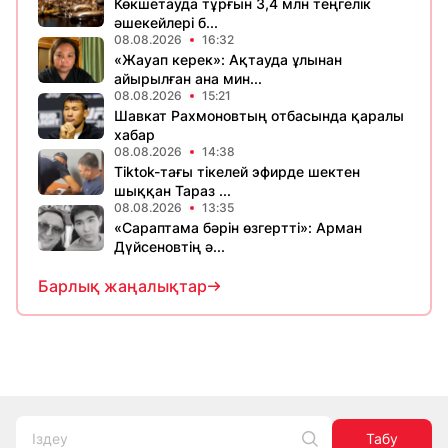
Көкшетауда тұрғын 3,4 млн теңгелік
әшекейлері б...
08.08.2026
16:32
«Жауап керек»: Ақтауда ұлынан
айырылған ана мин...
08.08.2026
15:21
Шавкат Рахмоновтың отбасында қаралы
хабар
08.08.2026
14:38
Tiktok-тағы тікелей эфирде шектен
шыққан Тараз ...
08.08.2026
13:35
«Сараптама бәрін өзгертті»: Арман
Дүйсеновтің ә...
Барлық жаңалықтар
Табу