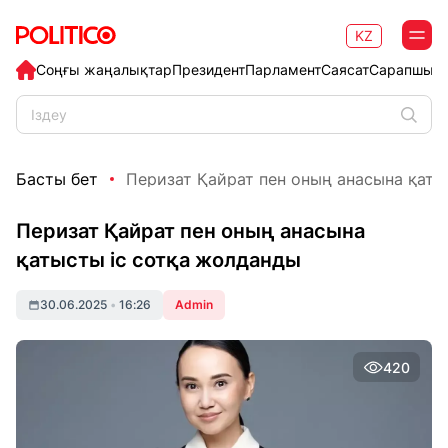
KZ
Соңғы жаңалықтар
Президент
Парламент
Саясат
Сарапшыл
Басты бет
Перизат Қайрат пен оның анасына қатыст
Перизат Қайрат пен оның анасына
қатысты іс сотқа жолданды
30.06.2025
•
16:26
Admin
420