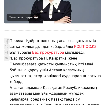
Фото: ашық дереккөз
Перизат Қайрат пен оның анасына қатысты іс
сотқа жолданды, деп хабарлайды
POLITICO.KZ.
Бұл туралы
Бас прокуратура
мәлімдеді.
"Бас прокуратура П. Қайратқа және
Г.Алашбаеваға қатысты қылмыстық істі мәні
бойынша қарау үшін Астана қаласының
қылмыстық істер жөніндегі ауданаралық сотына
жіберді.
Аталған адамдар Қазақстан Республикасының
азаматтары мен ұйымдарынан мүгедек
балаларға, сондай-ақ Қазақстанда су