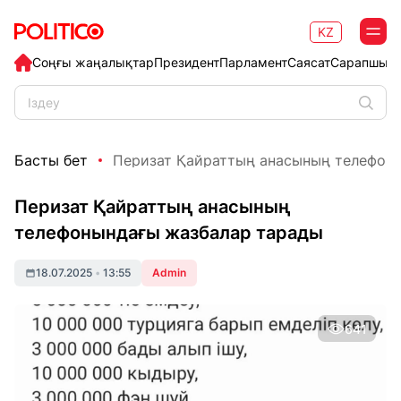
KZ
Соңғы жаңалықтар
Президент
Парламент
Саясат
Сарапшыл
Басты бет
Перизат Қайраттың анасының телефонын
Перизат Қайраттың анасының
телефонындағы жазбалар тарады
18.07.2025
•
13:55
Admin
641