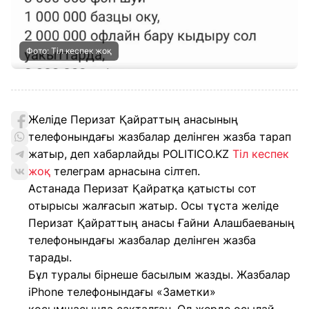
Фото: Тіл кеспек жоқ
Желіде Перизат Қайраттың анасының
телефонындағы жазбалар делінген жазба тарап
жатыр, деп хабарлайды POLITICO.KZ
Тіл кеспек
жоқ
телеграм арнасына сілтеп.
Астанада Перизат Қайратқа қатысты сот
отырысы жалғасып жатыр. Осы тұста желіде
Перизат Қайраттың анасы Ғайни Алашбаеваның
телефонындағы жазбалар делінген жазба
тарады.
Бұл туралы бірнеше басылым жазды. Жазбалар
iPhone телефонындағы «Заметки»