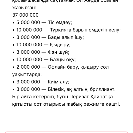
қосымшасында сақталған. Ол жерде осылай
жазылған:
37 000 000
• 5 000 000 — Тіс емдеу;
• 10 000 000 — Түркияға барып емделіп келу;
• 3 000 000 — Бады алып ішу;
• 10 000 000 — Қыдыру;
• 3 000 000 — Фэн шуй;
• 10 000 000 — Базцы оқу;
• 2 000 000 — Офлайн бару, қыдыру сол
уақыттарда;
• 3 000 000 — Киім алу;
• 3 000 000 — Білезік, ақ алтын, бриллиант.
Бір айта кетерлігі, бүгін Перизат Қайратқа
қатысты сот отырысы жабық режимге көшті.