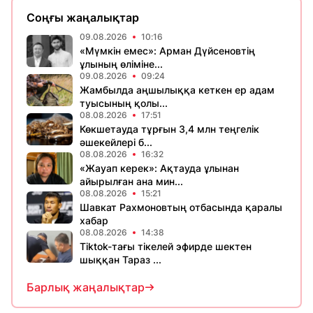
Соңғы жаңалықтар
09.08.2026
10:16
«Мүмкін емес»: Арман Дүйсеновтің
ұлының өліміне...
09.08.2026
09:24
Жамбылда аңшылыққа кеткен ер адам
туысының қолы...
08.08.2026
17:51
Көкшетауда тұрғын 3,4 млн теңгелік
әшекейлері б...
08.08.2026
16:32
«Жауап керек»: Ақтауда ұлынан
айырылған ана мин...
08.08.2026
15:21
Шавкат Рахмоновтың отбасында қаралы
хабар
08.08.2026
14:38
Tiktok-тағы тікелей эфирде шектен
шыққан Тараз ...
Барлық жаңалықтар