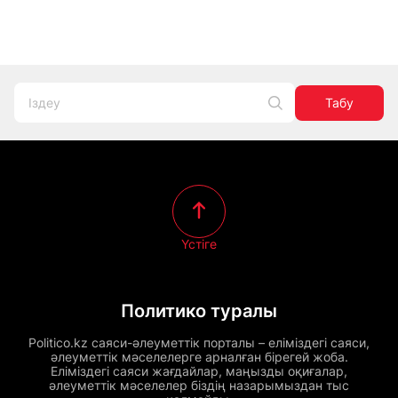
Табу
Үстіге
Политико туралы
Politico.kz саяси-әлеуметтік порталы – еліміздегі саяси,
әлеуметтік мәселелерге арналған бірегей жоба.
Еліміздегі саяси жағдайлар, маңызды оқиғалар,
әлеуметтік мәселелер біздің назарымыздан тыс