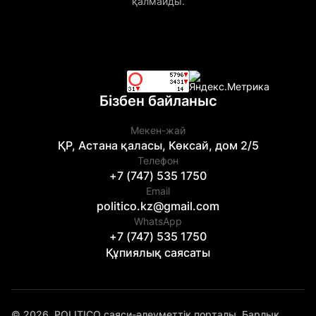
қалмайды.
Бізбен байланыс
Мекен-жай
ҚР, Астана қаласы, Көксай, дом 2/5
Телефон
+7 (747) 535 1750
Email
politico.kz@gmail.com
WhatsApp
+7 (747) 535 1750
Құпиялық саясаты
© 2026. POLITICO саяси-әлеуметтік порталы. Барлық