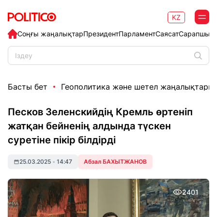
KZ
Соңғы жаңалықтар
Президент
Парламент
Саясат
Сарапшыл
Басты бет
Геополитика және шетел жаңалықтары
Песков Зеленскийдің Кремль өртеніп
жатқан бейненің алдында түскен
суретіне пікір білдірді
25.03.2025
•
14:47
Абзал БАХЫТЖАНОВ
2401