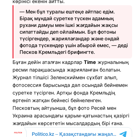
көрінісі екенін айтты.
— Мен бұл туралы ештеңе айтпас едім.
Бірақ мұндай суретке түскен адамның
рухани дамуы мен ішкі жағдайын жақсы
сипаттайды деп ойлаймын. Бұл фотоны
түсіргендер, жариялағандар және ондай
фотода түскендер үшін абырой емес, — деді
Песков Кремльдегі брифингте.
Бұған дейін аталған кадрлар
Time
журналының
ресми парақшасында жарияланған болатын.
Журнал тілшісі Зеленскиймен сұхбат алып,
фотосессия барысында дәл осындай бейнемен
суретке түсірген. Артқы фонда Кремльдің
өртеніп жатқан бейнесі бейнеленген.
Песковтың айтуынша, бұл фото Ресей мен
Украина арасындағы қарым-қатынастың қазіргі
жағдайын көрсететін мысалдардың бірі ғана.