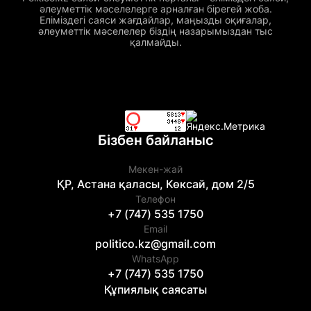
әлеуметтік мәселелерге арналған бірегей жоба.
Еліміздегі саяси жағдайлар, маңызды оқиғалар,
әлеуметтік мәселелер біздің назарымыздан тыс
қалмайды.
Бізбен байланыс
Мекен-жай
ҚР, Астана қаласы, Көксай, дом 2/5
Телефон
+7 (747) 535 1750
Email
politico.kz@gmail.com
WhatsApp
+7 (747) 535 1750
Құпиялық саясаты