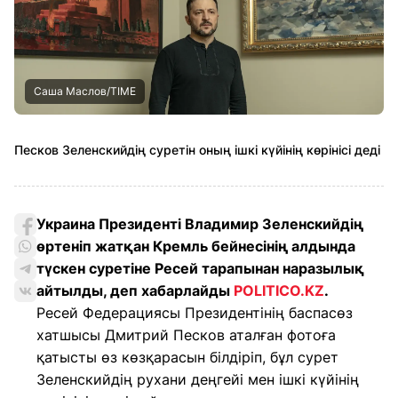
Саша Маслов/TIME
Песков Зеленскийдің суретін оның ішкі күйінің көрінісі деді
Украина Президенті Владимир Зеленскийдің
өртеніп жатқан Кремль бейнесінің алдында
түскен суретіне Ресей тарапынан наразылық
айтылды, деп хабарлайды
POLITICO.KZ
.
Ресей Федерациясы Президентінің баспасөз
хатшысы Дмитрий Песков аталған фотоға
қатысты өз көзқарасын білдіріп, бұл сурет
Зеленскийдің рухани деңгейі мен ішкі күйінің