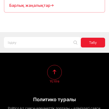
Барлық жаңалықтар
Табу
Үстіге
Политико туралы
Politico.kz саяси-әлеуметтік порталы – еліміздегі саяси,