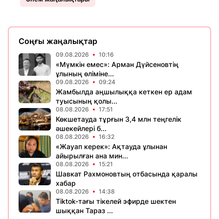
Соңғы жаңалықтар
09.08.2026
10:16
«Мүмкін емес»: Арман Дүйсеновтің
ұлының өліміне...
09.08.2026
09:24
Жамбылда аңшылыққа кеткен ер адам
туысының қолы...
08.08.2026
17:51
Көкшетауда тұрғын 3,4 млн теңгелік
әшекейлері б...
08.08.2026
16:32
«Жауап керек»: Ақтауда ұлынан
айырылған ана мин...
08.08.2026
15:21
Шавкат Рахмоновтың отбасында қаралы
хабар
08.08.2026
14:38
Tiktok-тағы тікелей эфирде шектен
шыққан Тараз ...