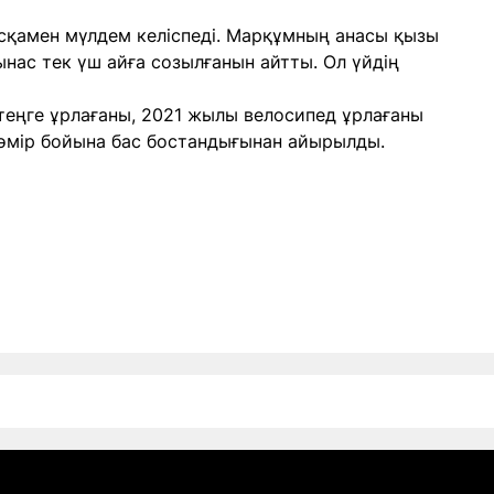
сқамен мүлдем келіспеді. Марқұмның анасы қызы
ас тек үш айға созылғанын айтты. Ол үйдің
теңге ұрлағаны, 2021 жылы велосипед ұрлағаны
 өмір бойына бас бостандығынан айырылды.