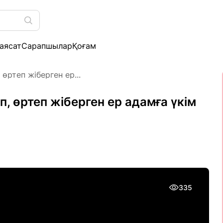
аясат
Сарапшылар
Қоғам
өртеп жіберген ер...
, өртеп жіберген ер адамға үкім
335