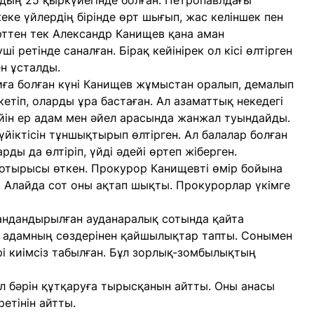
дың 25 қыркүйегінде болған. Петропавлдағы
ке үйлердің бірінде өрт шығып, жас келіншек пен
өрттен тек Александр Канищев қана аман
 ретінде саналған. Бірақ кейінірек ол кісі өлтірген
ен ұсталды.
иға болған күні Канищев жұмыстан оралып, демалып
тіп, оларды ұра бастаған. Ал азаматтық некедегі
йін ер адам мен әйел арасында жанжал туындайды.
үйіктісін тұншықтырып өлтірген. Ал балалар болған
рды да өлтіріп, үйді әдейі өртеп жіберген.
отырысы өткен. Прокурор Канищевті өмір бойына
. Алайда сот оны ақтап шықты. Прокурорлар үкімге
мандандырылған ауданаралық сотында қайта
 адамның сөздерінен қайшылықтар тапты. Сонымен
рі киімсіз табылған. Бұл зорлық-зомбылықтың
Ол бәрін құтқаруға тырысқанын айтты. Оны анасы
етінін айтты.