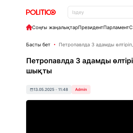
Соңғы жаңалықтар
Президент
Парламент
С
Басты бет
Петропавлда 3 адамды өлтіріп, 
Петропавлда 3 адамды өлтіріп
шықты
13.05.2025
•
11:48
Admin