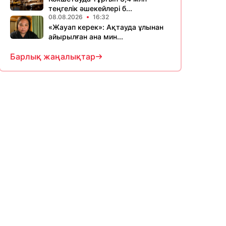
теңгелік әшекейлері б...
08.08.2026
16:32
«Жауап керек»: Ақтауда ұлынан
айырылған ана мин...
Барлық жаңалықтар