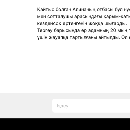
Қайтыс болған Алинаның отбасы бұл нұ
мен сотталушы арасындағы қарым-қатын
кездейсоқ өртенгенін жоққа шығарды.
Тергеу барысында ер адамның 20 мың 
үшін жауапқа тартылғаны айтылды. Ол