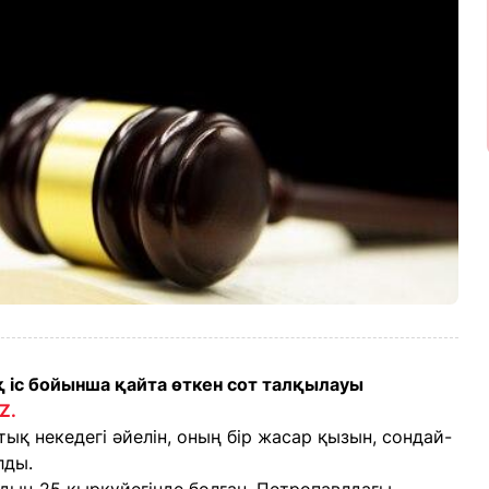
іс бойынша қайта өткен сот талқылауы
KZ.
қ некедегі әйелін, оның бір жасар қызын, сондай-
алды.