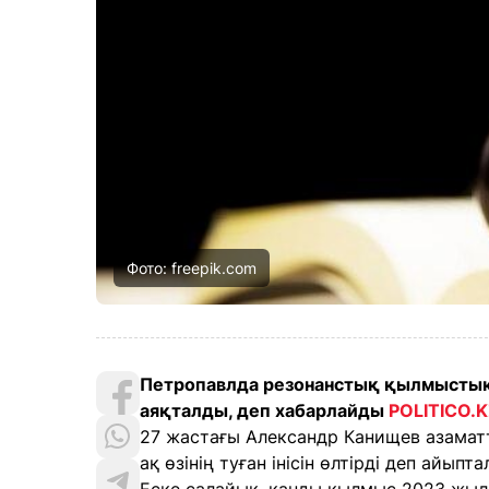
Фото: freepik.com
Петропавлда резонанстық қылмыстық 
аяқталды, деп хабарлайды
POLITICO.
27 жастағы Александр Канищев азаматты
ақ өзінің туған інісін өлтірді деп айыпт