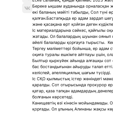
Еске салайық, қанды қылмыс 2023 жыл
Береке ықшам ауданында орналасқан же
екі баланың мәйіті табылды, Сол түні 
қалған.Бастапқыда ер адам зардап шегуші
және қасақана өрт қойған деген күдікп
Іс материалдарына сәйкес, қайғылы оқ
жатады. Ол балалардың шуынан оянып ке
әйелі балаларды қорғауға тырысты. Ке
Тергеу мәліметтері бойынша, ер адам с
оқиға туралы ешкімге айтпауы үшін, ола
Былтыр қыркүйек айында алғашқы сот 
бас бостандығынан айыруды талап етті
келіспей, апелляциялық шағым түсірді.
Іс СҚО қылмыстық істер жөніндегі ма
қаралды. Сот отырысында прокурор ер
қатар, қаза тапқан адамдардың денеле
болғанын көрсетеді.
Канищевтің өзі кінәсін мойындамады. 
қорғады. Ол ұлының Алинаны жақсы көр