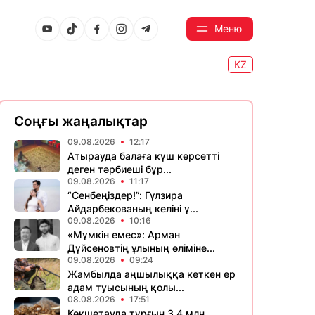
Меню
KZ
Соңғы жаңалықтар
09.08.2026
12:17
Атырауда балаға күш көрсетті
деген тәрбиеші бұр...
09.08.2026
11:17
“Сенбеңіздер!”: Гүлзира
Айдарбекованың келіні ү...
09.08.2026
10:16
«Мүмкін емес»: Арман
Дүйсеновтің ұлының өліміне...
09.08.2026
09:24
Жамбылда аңшылыққа кеткен ер
адам туысының қолы...
08.08.2026
17:51
Көкшетауда тұрғын 3,4 млн