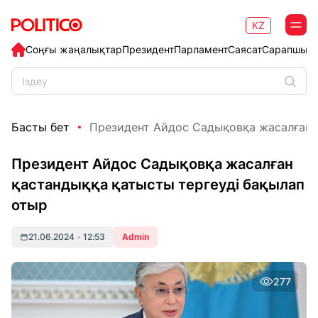
KZ
Соңғы жаңалықтар
Президент
Парламент
Саясат
Сарапшыл
Басты бет
Президент Айдос Садықовқа жасалған қ
Президент Айдос Садықовқа жасалған
қастандыққа қатысты тергеуді бақылап
отыр
21.06.2024
•
12:53
Admin
277