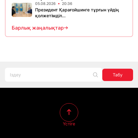
05.08.2026
20:36
Президент Қарағойшинге тұрғын үйдің
қолжетімділ...
Барлық жаңалықтар
Табу
Үстіге