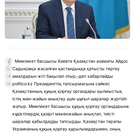
Мемлекет басшысы Киевте Қазақстан азаматы Айдос
Садықовқа жасалған қастандыққа қатысты тергеу
амалдарын жіті бақылап отыр,-деп хабарлайды
politico.kz Президенттің тапсырмасына сәйкес
Қазақстанның құқық қорғау органдары қылмыстық
істің мән-жайын анықтау үшін шұғыл шаралар жүргізіп
жатыр. Мемлекет басшысы құқық қорғау органдарына
күдіктілердің қазіргі мекенжайын анықтап, тиісті
шаралар қабылдауды тапсырды. Қазақстан тарапы
Украинаның құқық қорғау құрылымдарымен, оның