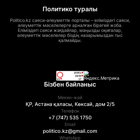
Политико туралы
Politico.kz саяси-әлеуметтік порталы – еліміздегі саяси,
әлеуметтік мәселелерге арналған бірегей жоба.
Еліміздегі саяси жағдайлар, маңызды оқиғалар,
әлеуметтік мәселелер біздің назарымыздан тыс
қалмайды.
Бізбен байланыс
Мекен-жай
ҚР, Астана қаласы, Көксай, дом 2/5
Телефон
+7 (747) 535 1750
Email
politico.kz@gmail.com
WhatsApp