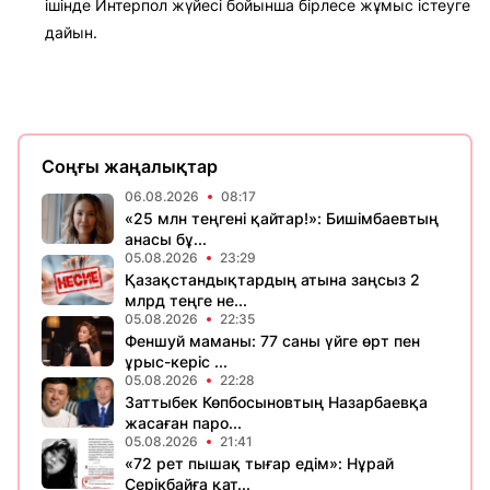
ішінде Интерпол жүйесі бойынша бірлесе жұмыс істеуге
дайын.
Соңғы жаңалықтар
06.08.2026
08:17
«25 млн теңгені қайтар!»: Бишімбаевтың
анасы бұ...
05.08.2026
23:29
Қазақстандықтардың атына заңсыз 2
млрд теңге не...
05.08.2026
22:35
Феншуй маманы: 77 саны үйге өрт пен
ұрыс-керіс ...
05.08.2026
22:28
Заттыбек Көпбосыновтың Назарбаевқа
жасаған паро...
05.08.2026
21:41
«72 рет пышақ тығар едім»: Нұрай
Серікбайға қат...