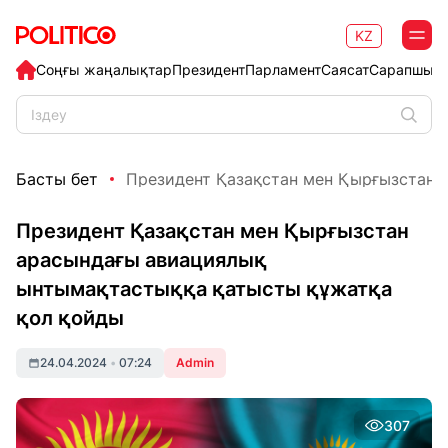
KZ
Соңғы жаңалықтар
Президент
Парламент
Саясат
Сарапшыл
Басты бет
Президент Қазақстан мен Қырғызстан а
Президент Қазақстан мен Қырғызстан
арасындағы авиациялық
ынтымақтастыққа қатысты құжатқа
қол қойды
24.04.2024
•
07:24
Admin
307