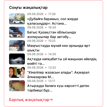
Соңғы жаңалықтар
09.08.2026
17:28
«Дубайға барамыз, сол жерде
қаласыңдар»: Астана...
09.08.2026
16:30
Батыс Қазақстан облысында
жолаушылар бар автобу...
09.08.2026
15:22
Маңғыстауда мұнай кен орнында өрт
шықты
09.08.2026
14:30
Ақтауда көпқабатты үй маңынан әйелдің
мәйіті та...
09.08.2026
13:23
“Кінәлілер жазасын алады”: Ақмарал
Әлназарова М...
09.08.2026
12:17
Атырауда балаға күш көрсетті деген
тәрбиеші бұр...
Барлық жаңалықтар