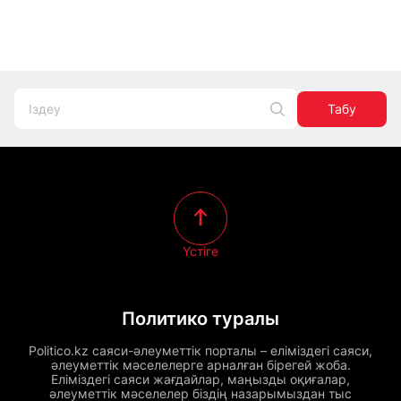
Табу
Үстіге
Политико туралы
Politico.kz саяси-әлеуметтік порталы – еліміздегі саяси,
әлеуметтік мәселелерге арналған бірегей жоба.
Еліміздегі саяси жағдайлар, маңызды оқиғалар,
әлеуметтік мәселелер біздің назарымыздан тыс