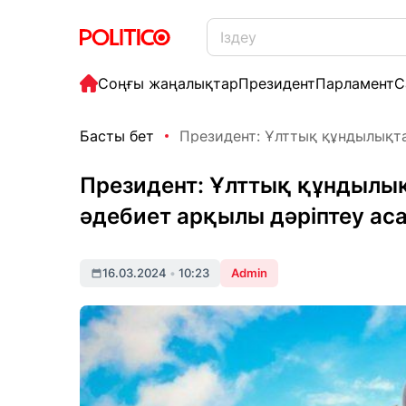
Соңғы жаңалықтар
Президент
Парламент
С
Басты бет
Президент: Ұлттық құндылықта
Президент: Ұлттық құндылы
әдебиет арқылы дәріптеу ас
16.03.2024
•
10:23
Admin