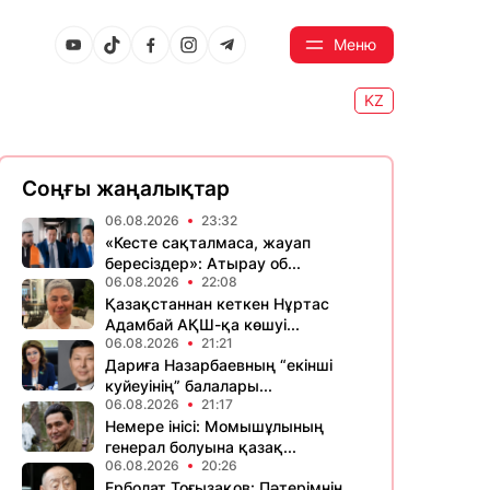
Меню
KZ
Соңғы жаңалықтар
06.08.2026
23:32
«Кесте сақталмаса, жауап
бересіздер»: Атырау об...
06.08.2026
22:08
Қазақстаннан кеткен Нұртас
Адамбай АҚШ-қа көшуі...
06.08.2026
21:21
Дариға Назарбаевның “екінші
куйеуінің” балалары...
06.08.2026
21:17
Немере інісі: Момышұлының
генерал болуына қазақ...
06.08.2026
20:26
Ерболат Тоғызақов: Пәтерімнің