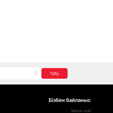
Табу
Бізбен байланыс
Мекен-жай