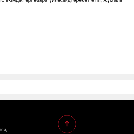
с әкімдіктері өзара үйлесімді әрекет етіп, жұмыла
яси,