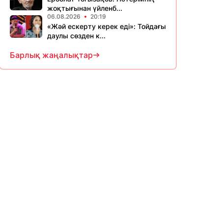
жоқтығынан үйленб...
06.08.2026
20:19
«Жәй ескерту керек еді»: Тойдағы
даулы сөзден к...
Барлық жаңалықтар