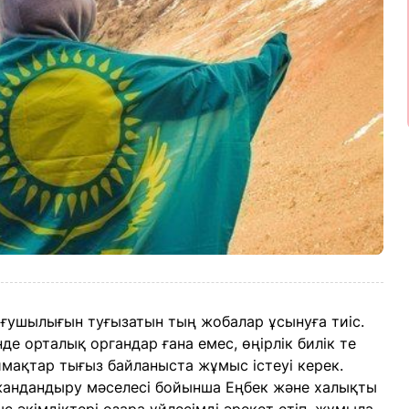
ғушылығын туғызатын тың жобалар ұсынуға тиіс.
е орталық органдар ғана емес, өңірлік билік те
мақтар тығыз байланыста жұмыс істеуі керек.
 жандандыру мәселесі бойынша Еңбек және халықты