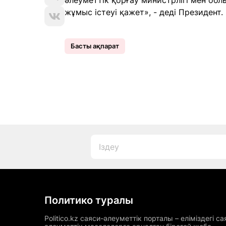
әлеуметтік қорғау министрлігі мен облы
жұмыс істеуі қажет», - деді Президент.
Басты ақпарат
Политико туралы
Politico.kz саяси-әлеуметтік порталы – еліміздегі са