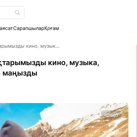
аясат
Сарапшылар
Қоғам
рымызды кино, музык...
қтарымызды кино, музыка,
а маңызды
601