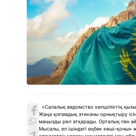
«Салалық ведомство көпшіліктің қызы
Жаңа қоғамдық этиканы орнықтыру ісінд
маңызды рөл атқарады. Орталық пен ай
Мысалы, ел ішіндегі еңбек көші-қонын