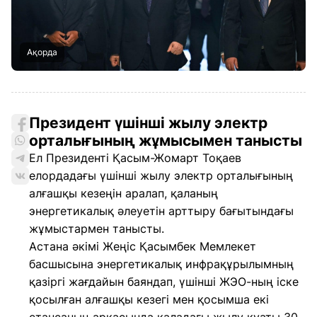
Ақорда
Президент үшінші жылу электр
орталығының жұмысымен танысты
Ел Президенті Қасым-Жомарт Тоқаев
елордадағы үшінші жылу электр орталығының
алғашқы кезеңін аралап, қаланың
энергетикалық әлеуетін арттыру бағытындағы
жұмыстармен танысты.
Астана әкімі Жеңіс Қасымбек Мемлекет
басшысына энергетикалық инфрақұрылымның
қазіргі жағдайын баяндап, үшінші ЖЭО-ның іске
қосылған алғашқы кезегі мен қосымша екі