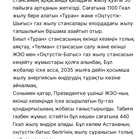
стансаның арқасында қаладағы жылу қуаты 30
пайызға артқанын жеткізді. Сағатына 1100 Гкал
жылу бере алатын «Тұран» және «Оңтүстік-
Шығыс» газ жылу стансалары елордадағы жылу
тапшылығын біршама азайтып отыр.
Биыл «Тұран» стансасының екінші кезеңін толық
аяқтау, «Телман» стансасын салу және екінші
ЖЭО мен «Оңтүстік-Батыс» газ жылу стансасын
кеңейту жұмыстары қолға алынбақ. Бұл
жобалар іске асса, 2035 жылға дейін қосымша
жылу энергиясын өндірудің тұрақты көзіне
айналмақ.
Сонымен қатар, Президентке үшінші ЖЭО-ның
екінші кезеңінде іске асырылатын бу-газ
қондырғысының жобасы таныстырылды. Табиғи
газбен жұмыс істейтін бұл кешен сағатына 440
Гкал жылу өндіре алады. Бұл көлем Астананың
оңтүстік-батыс бөлігінің жылу сұранысын толық