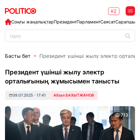
KZ
Соңғы жаңалықтар
Президент
Парламент
Саясат
Сарапшыл
Басты бет
Президент үшінші жылу электр орталығ
Президент үшінші жылу электр
орталығының жұмысымен танысты
09.07.2025
•
17:41
Абзал БАХЫТЖАНОВ
713