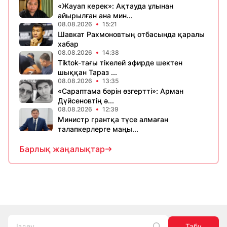
«Жауап керек»: Ақтауда ұлынан
айырылған ана мин...
08.08.2026
15:21
Шавкат Рахмоновтың отбасында қаралы
хабар
08.08.2026
14:38
Tiktok-тағы тікелей эфирде шектен
шыққан Тараз ...
08.08.2026
13:35
«Сараптама бәрін өзгертті»: Арман
Дүйсеновтің ә...
08.08.2026
12:39
Министр грантқа түсе алмаған
талапкерлерге маңы...
Барлық жаңалықтар
Табу