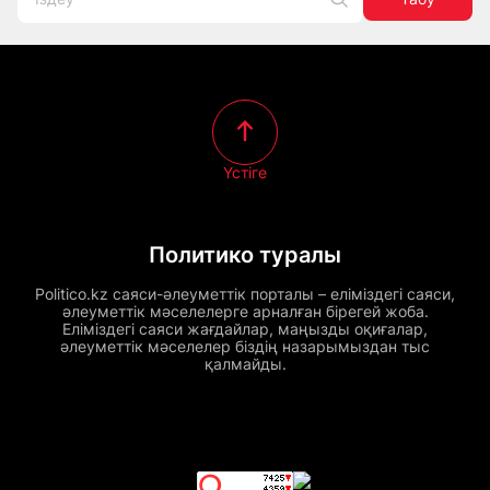
Үстіге
Политико туралы
Politico.kz саяси-әлеуметтік порталы – еліміздегі саяси,
әлеуметтік мәселелерге арналған бірегей жоба.
Еліміздегі саяси жағдайлар, маңызды оқиғалар,
әлеуметтік мәселелер біздің назарымыздан тыс
қалмайды.