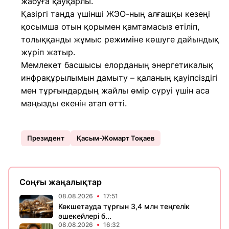
жабуға қауқарлы.
Қазіргі таңда үшінші ЖЭО-ның алғашқы кезеңі
қосымша отын қорымен қамтамасыз етіліп,
толыққанды жұмыс режиміне көшуге дайындық
жүріп жатыр.
Мемлекет басшысы елорданың энергетикалық
инфрақұрылымын дамыту – қаланың қауіпсіздігі
мен тұрғындардың жайлы өмір сүруі үшін аса
маңызды екенін атап өтті.
Президент
Қасым-Жомарт Тоқаев
Соңғы жаңалықтар
08.08.2026
17:51
Көкшетауда тұрғын 3,4 млн теңгелік
әшекейлері б...
08.08.2026
16:32