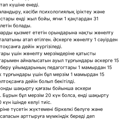
ап күшіне енеді.
ландыру, кәсіби психологиялық іріктеу және
тары енді жыл бойы, яғни 1 қаңтардан 31
летін болады.
арды қызмет ететін орындарына нақты жөнелту
талатыны атап өтілген. Әскерге жөнелту 1 сәуірден
тоқсанға дейін жүргізіледі.
тары үшін жөнелту мерзімдеріне қатысты
тарымен айналысатын ауыл тұрғындары әскерге 15
ім беру ұйымдарының педагогтары 1 мамырдан 15
ік тұрғындары үшін бұл мерзім 1 мамырдан 15
лтоқсанға дейін болып бекітілді.
ронды шақырту қағазы бойынша әскери
 Бұрын бұл мерзім 20 күн болса, енді шақырту
күн ішінде келуі тиіс.
ріне түсетін жүктемені біркелкі бөлуге және
апасын арттыруға мүмкіндік береді деп