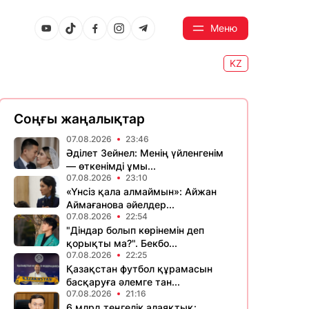
Меню
KZ
Соңғы жаңалықтар
07.08.2026
23:46
Әділет Зейнел: Менің үйленгенім
— өткенімді ұмы...
07.08.2026
23:10
«Үнсіз қала алмаймын»: Айжан
Аймағанова әйелдер...
07.08.2026
22:54
"Діндар болып көрінемін деп
қорықты ма?". Бекбо...
07.08.2026
22:25
Қазақстан футбол құрамасын
басқаруға әлемге тан...
07.08.2026
21:16
6 млрд теңгелік алаяқтық: