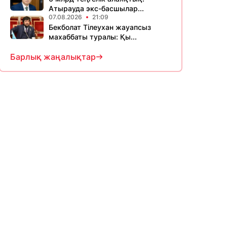
Атырауда экс-басшылар...
07.08.2026
21:09
Бекболат Тілеухан жауапсыз
махаббаты туралы: Қы...
Барлық жаңалықтар