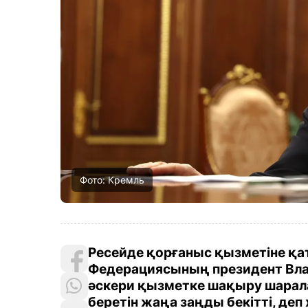
Фото: Кремль
Ресейде қорғаныс қызметіне қаты
Федерациясының президент Вла
әскери қызметке шақыру шарала
беретін жаңа заңды бекітті, деп