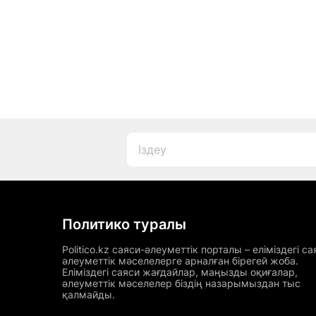
Политико туралы
Politico.kz саяси-әлеуметтік порталы – еліміздегі са
әлеуметтік мәселелерге арналған бірегей жоба.
Еліміздегі саяси жағдайлар, маңызды оқиғалар,
әлеуметтік мәселелер біздің назарымыздан тыс
қалмайды.