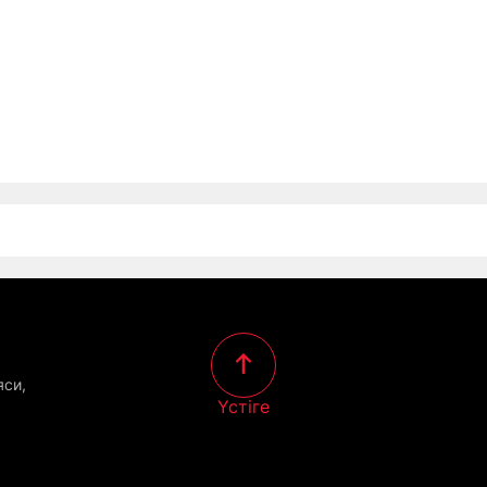
яси,
Үстіге