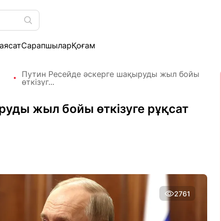
аясат
Сарапшылар
Қоғам
Путин Ресейде әскерге шақыруды жыл бойы
өткізуг...
руды жыл бойы өткізуге рұқсат
2761