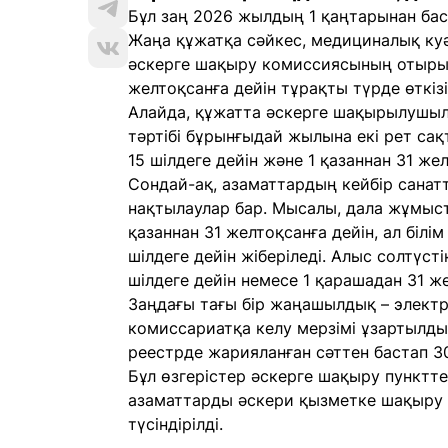
Бұл заң 2026 жылдың 1 қаңтарынан баст
Жаңа құжатқа сәйкес, медициналық куә
әскерге шақыру комиссиясының отырыс
желтоқсанға дейін тұрақты түрде өткізі
Алайда, құжатта әскерге шақырылушыл
тәртібі бұрынғыдай жылына екі рет сақ
15 шілдеге дейін және 1 қазаннан 31 жел
Сондай-ақ, азаматтардың кейбір санат
нақтылаулар бар. Мысалы, дала жұмыс
қазаннан 31 желтоқсанға дейін, ал біл
шілдеге дейін жіберіледі. Алыс солтүст
шілдеге дейін немесе 1 қарашадан 31 же
Заңдағы тағы бір жаңашылдық – элект
комиссариатқа келу мерзімі ұзартылды.
реестрде жарияланған сәттен бастап 30 
Бұл өзгерістер әскерге шақыру пунктте
азаматтарды әскери қызметке шақыру с
түсіндірілді.