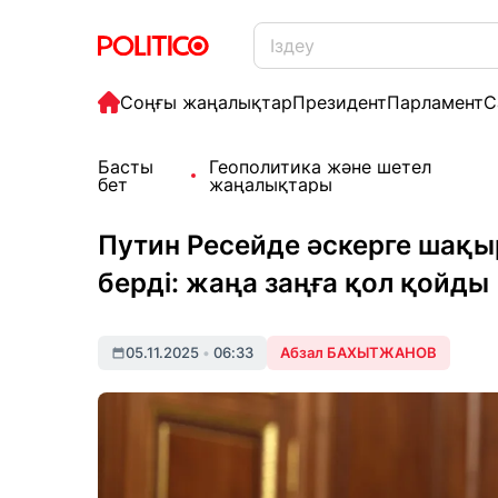
Соңғы жаңалықтар
Президент
Парламент
С
Басты
Геополитика және шетел
бет
жаңалықтары
Путин Ресейде әскерге шақы
берді: жаңа заңға қол қойды
05.11.2025
•
06:33
Абзал БАХЫТЖАНОВ