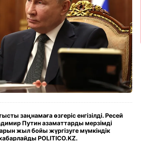
сты заңнамаға өзгеріс енгізілді. Ресей
димир Путин азаматтарды мерзімді
рын жыл бойы жүргізуге мүмкіндік
 хабарлайды POLITICO.KZ.