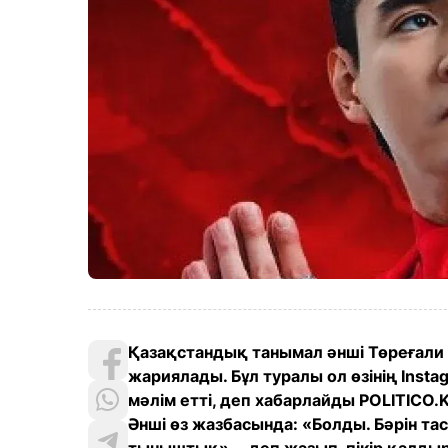
Қазақстандық танымал әнші Төреғал
жариялады. Бұл туралы ол өзінің Inst
мәлім етті, деп хабарлайды POLITICO.
Әнші өз жазбасында: «Болды. Бәрін тас