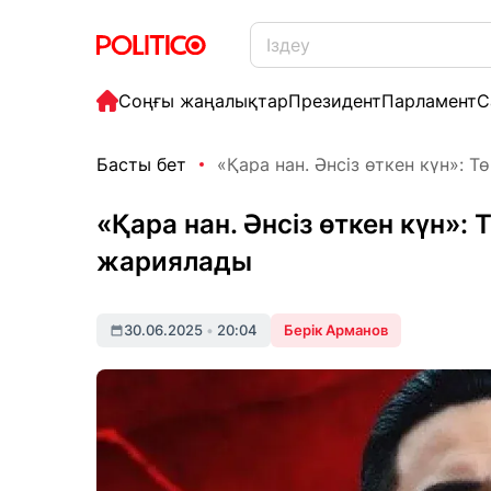
Соңғы жаңалықтар
Президент
Парламент
С
Басты бет
«Қара нан. Әнсіз өткен күн»: Тө
«Қара нан. Әнсіз өткен күн»: 
жариялады
30.06.2025
•
20:04
Берік Арманов