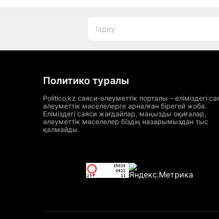
Политико туралы
Politico.kz саяси-әлеуметтік порталы – еліміздегі са
әлеуметтік мәселелерге арналған бірегей жоба.
Еліміздегі саяси жағдайлар, маңызды оқиғалар,
әлеуметтік мәселелер біздің назарымыздан тыс
қалмайды.