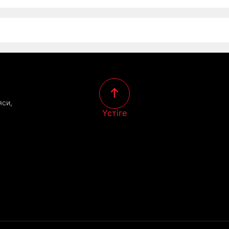
яси,
Үстіге