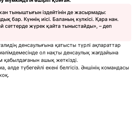
 мүмкіндігін өшіріп қойған.
 жан тыныштығын іздейтінін де жасырмады:
қ бар. Күннің иісі. Баланың күлкісі. Қара нан.
ай сәттерде жүрек қайта тыныстайды», – деп
ғалидің денсаулығына қатысты түрлі ақпараттар
 мәлімдемесінде ол нақты денсаулық жағдайына
м қабылдағанын ашық жеткізді.
а, әлде түбегейлі екені белгісіз. Әншінің командасы
жоқ.