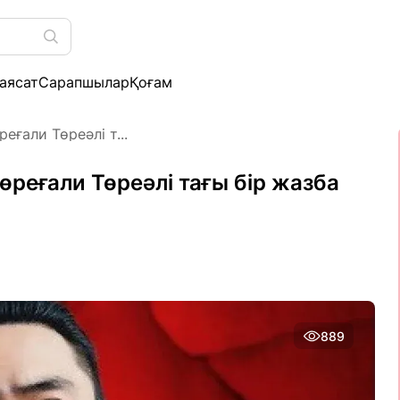
аясат
Сарапшылар
Қоғам
реғали Төреәлі т...
Төреғали Төреәлі тағы бір жазба
889