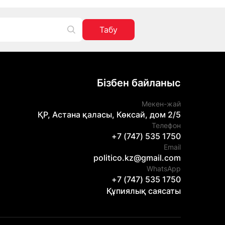
Табу
Бізбен байланыс
Мекен-жай
ҚР, Астана қаласы, Көксай, дом 2/5
Телефон
+7 (747) 535 1750
Email
politico.kz@gmail.com
WhatsApp
+7 (747) 535 1750
Құпиялық саясаты