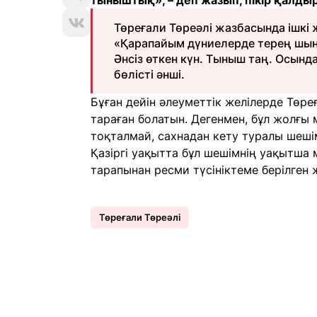
тыныштық», – деп жазып, пікір қалдыру
Төреғали Төреәлі жазбасында ішкі
«Қарапайым дүниелерде терең шынды
Әнсіз өткен күн. Тыныш таң. Осынд
бөлісті әнші.
Бұған дейін әлеуметтік желілерде Төре
тараған болатын. Дегенмен, бұл жолғы
тоқталмай, сахнадан кету туралы шеші
Қазіргі уақытта бұл шешімнің уақытша м
тарапынан ресми түсініктеме берілген 
Төреғали Төреәлі