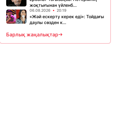
жоқтығынан үйленб...
06.08.2026
20:19
«Жәй ескерту керек еді»: Тойдағы
даулы сөзден к...
Барлық жаңалықтар