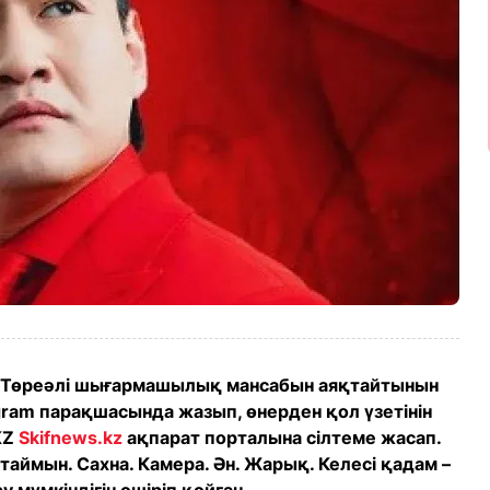
и Төреәлі шығармашылық мансабын аяқтайтынын
agram парақшасында жазып, өнерден қол үзетінін
KZ
Skifnews.kz
ақпарат порталына сілтеме жасап.
таймын. Сахна. Камера. Ән. Жарық. Келесі қадам –