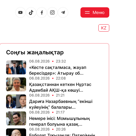
Меню
KZ
Соңғы жаңалықтар
06.08.2026
23:32
«Кесте сақталмаса, жауап
бересіздер»: Атырау об...
06.08.2026
22:08
Қазақстаннан кеткен Нұртас
Адамбай АҚШ-қа көшуі...
06.08.2026
21:21
Дариға Назарбаевның “екінші
куйеуінің” балалары...
06.08.2026
21:17
Немере інісі: Момышұлының
генерал болуына қазақ...
06.08.2026
20:26
Ерболат Тоғызақов: Пәтерімнің