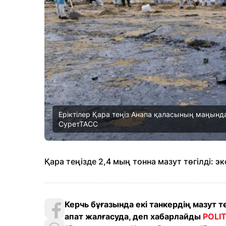
Еріктілер Қара теңіз Анапа қаласының маңынд
СуретТАСС
Қара теңізде 2,4 мың тонна мазут төгілді: э
Керчь бұғазында екі танкердің мазут т
апат жалғасуда, деп хабарлайды
POLI