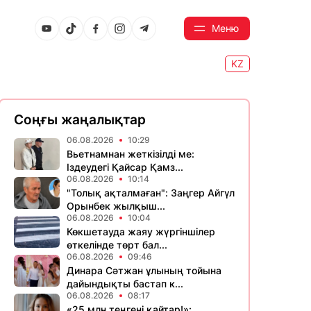
Меню
KZ
Соңғы жаңалықтар
06.08.2026
10:29
Вьетнамнан жеткізілді ме:
Іздеудегі Қайсар Қамз...
06.08.2026
10:14
"Толық ақталмаған": Заңгер Айгүл
Орынбек жылқыш...
06.08.2026
10:04
Көкшетауда жаяу жүргіншілер
өткелінде төрт бал...
06.08.2026
09:46
Динара Сәтжан ұлының тойына
дайындықты бастап к...
06.08.2026
08:17
«25 млн теңгені қайтар!»: