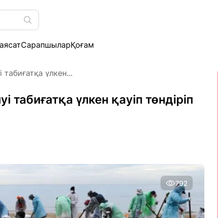
аясат
Сарапшылар
Қоғам
 табиғатқа үлкен...
уі табиғатқа үлкен қауіп төндіріп
792