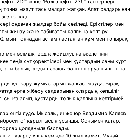
нефть-212" және "Волгонефть-239" танкерлері
ң тонна мазут тасымалдап жатқан. Апат салдарынан
ге төгілді.
ері ондаған жылдар бойы сезіледі. Еріктілер мен
тты жинау және табиғатты қалпына келтіру
102 мың тоннадан астам ластанған құм мен топырақ
ар мен өсімдіктердің жойылуына әкелетінін
кен теңіз сүтқоректілері мен құстардың саны күрт
ймақтағы балықтардың азаюы балық шаруашылығына
арды құтқару жұмыстарын жалғастыруда. Бірақ
иғатқа ерте жіберу салдарынан олардың көпшілігі
ті сынға алып, құстарды толық қалпына келтірмей
лар енгізілуде. Мысалы, инженер Владимир Каляев
"вибросито" құрылғысын ұсынды. Сонымен қатар,
 торлар қолданыла бастады.
толық тазарту үшін кемінде 10 жыл қажет. Мұнай