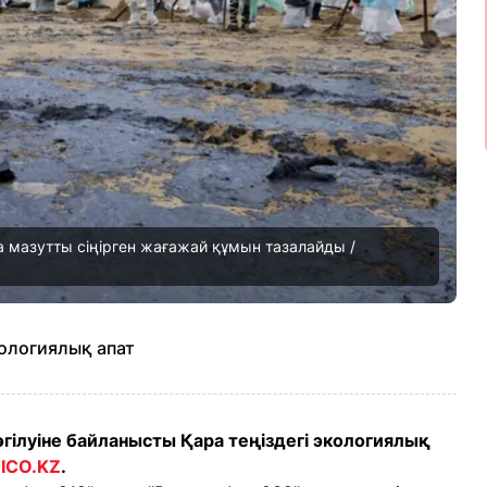
а мазутты сіңірген жағажай құмын тазалайды /
кологиялық апат
өгілуіне байланысты Қара теңіздегі экологиялық
TICO.KZ
.