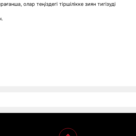
ғанша, олар теңіздегі тіршілікке зиян тигізуді
.