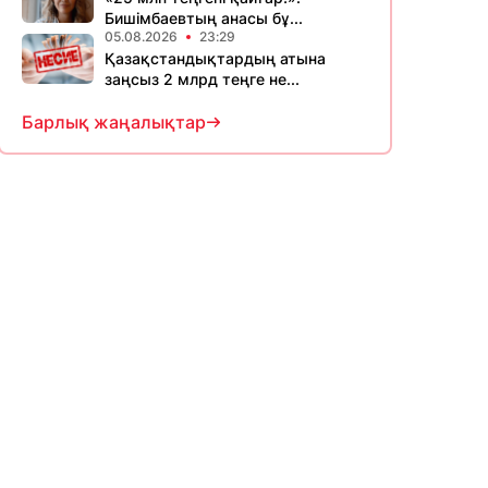
Бишімбаевтың анасы бұ...
05.08.2026
23:29
Қазақстандықтардың атына
заңсыз 2 млрд теңге не...
Барлық жаңалықтар