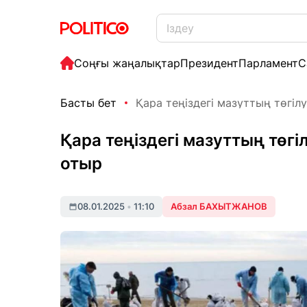
Соңғы жаңалықтар
Президент
Парламент
С
Басты бет
Қара теңіздегі мазуттың төгілуі
Қара теңіздегі мазуттың төгіл
отыр
08.01.2025
•
11:10
Абзал БАХЫТЖАНОВ