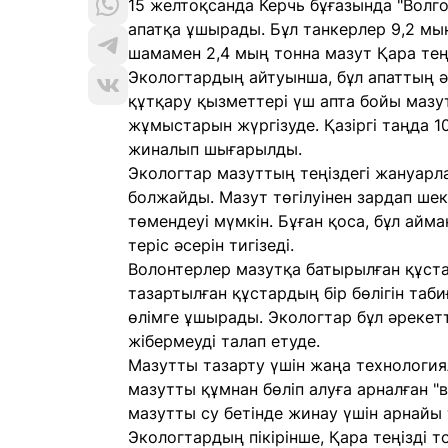
15 желтоқсанда Керчь бұғазында "Волго
апатқа ұшырады. Бұл танкерлер 9,2 мы
шамамен 2,4 мың тонна мазут Қара теңіз
Экологтардың айтуынша, бұл апаттың әс
құтқару қызметтері үш апта бойы мазу
жұмыстарын жүргізуде. Қазіргі таңда 
жиналып шығарылды.
Экологтар мазуттың теңіздегі жануарл
болжайды. Мазут төгілуінен зардап шек
төмендеуі мүмкін. Бұған қоса, бұл а
теріс әсерін тигізеді.
Волонтерлер мазутқа батырылған құст
тазартылған құстардың бір бөлігін таб
өлімге ұшырады. Экологтар бұл әрекет
жібермеуді талап етуде.
Мазутты тазарту үшін жаңа технология
мазутты құмнан бөліп алуға арналған 
мазутты су бетінде жинау үшін арнайы
Экологтардың пікірінше, Қара теңізді 