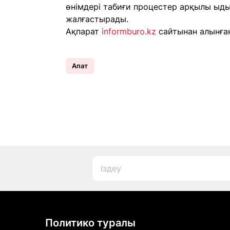
өнімдері табиғи процестер арқылы ыдыра
жалғастырады.
Ақпарат
informburo.kz
сайтынан алынған
Апат
Политико туралы