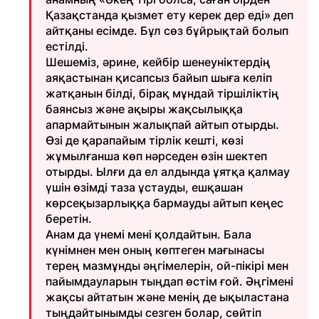
Қазақстанда қызмет ету керек дер еді» деп
айтқаны есімде. Бұл сөз бұйрықтай болып
естілді.
Шешеміз, әрине, кейбір шенеуніктердің
аяқастынан қисапсыз байып шыға келіп
жатқанын білді, бірақ мұндай тіршіліктің
баянсыз және ақыры жақсылыққа
апармайтынын жалықпай айтып отырды.
Өзі де қарапайым тірлік кешті, көзі
жұмылғанша көп нәрседен өзін шектеп
отырды. Ылғи да ел алдында ұятқа қалмау
үшін өзімді таза ұстауды, ешқашан
көрсеқызарлыққа бармауды айтып кеңес
беретін.
Анам да үнемі мені қолдайтын. Бала
күнімнен мен оның көптеген мағынасы
терең мазмұнды әңгімелерін, ой-пікірі мен
пайымдауларын тыңдап өстім ғой. Әңгімені
жақсы айтатын және менің де ықыластана
тыңдайтынымды сезген болар, сөйтіп