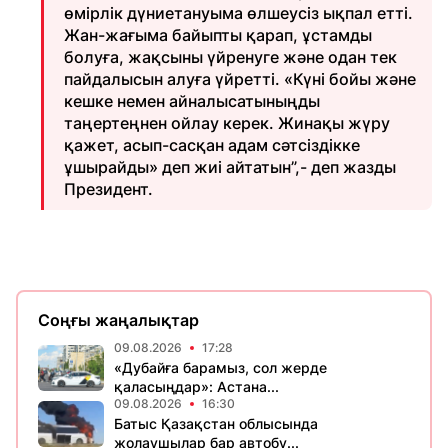
өмірлік дүниетануыма өлшеусіз ықпал етті.
Жан-жағыма байыпты қарап, ұстамды
болуға, жақсыны үйренуге және одан тек
пайдалысын алуға үйретті. «Күні бойы және
кешке немен айналысатыныңды
таңертеңнен ойлау керек. Жинақы жүру
қажет, асып-сасқан адам сәтсіздікке
ұшырайды» деп жиі айтатын”,- деп жазды
Президент.
Соңғы жаңалықтар
09.08.2026
17:28
«Дубайға барамыз, сол жерде
қаласыңдар»: Астана...
09.08.2026
16:30
Батыс Қазақстан облысында
жолаушылар бар автобу...