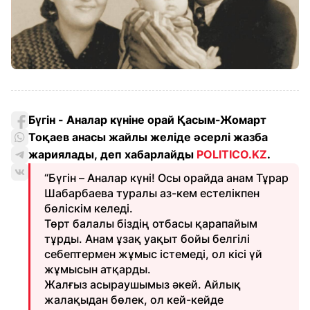
Бүгін - Аналар күніне орай Қасым-Жомарт
Тоқаев анасы жайлы желіде әсерлі жазба
жариялады, деп хабарлайды
POLITICO.KZ
.
“Бүгін – Аналар күні! Осы орайда анам Тұрар
Шабарбаева туралы аз-кем естелікпен
бөліскім келеді.
Төрт балалы біздің отбасы қарапайым
тұрды. Анам ұзақ уақыт бойы белгілі
себептермен жұ­мыс істемеді, ол кісі үй
жұмысын атқарды.
Жалғыз асыраушымыз әкей. Айлық
жалақыдан бөлек, ол кей-кейде