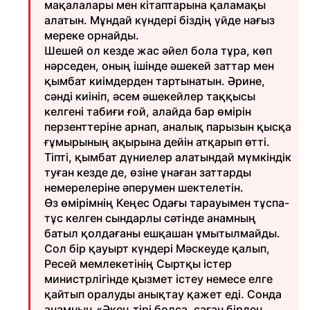
мақалалары мен кітаптарына қалам­ақы
алатын. Мұндай күндері біздің үйде нағыз
мереке орнайды.
Шешей ол кезде жас әйел бола тұра, көп
нәрседен, оның ішінде әшекей заттар мен
қымбат киімдерден тартынатын. Әрине,
сәнді киініп, әсем әшекейлер таққысы
келгені табиғи ғой, алайда бар өмірін
перзенттеріне арнап, аналық парызын қысқа
ғұмырының ақырына дейін атқарып өтті.
Тіпті, қымбат дүниелер алатындай мүмкіндік
туған кезде де, өзіне ұнаған заттарды
немерелеріне әперумен шектелетін.
Өз өмірімнің Кеңес Одағы тарауымен тұспа-
тұс келген сындарлы сәтінде анамның
батыл қолдағаны ешқашан ұмытылмайды.
Сол бір қауырт күнде­рі Мәскеуде қалып,
Ресей мемлекетінің Сыртқы істер
министрлігінде қызмет істеу немесе елге
қайтып оралуды анықтау қажет еді. Сонда
анамның «Әкең тірі болса, саған бірден