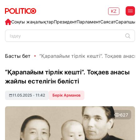
KZ
Соңғы жаңалықтар
Президент
Парламент
Саясат
Сарапшыл
Басты бет
“Қарапайым тірлік кешті”. Тоқаев анасы 
“Қарапайым тірлік кешті”. Тоқаев анасы
жайлы естелігін бөлісті
11.05.2025
•
11:42
Берік Арманов
627