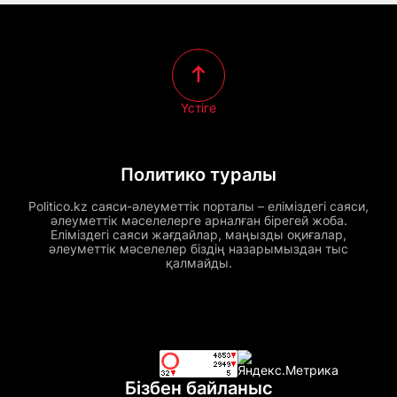
Үстіге
Политико туралы
Politico.kz саяси-әлеуметтік порталы – еліміздегі саяси,
әлеуметтік мәселелерге арналған бірегей жоба.
Еліміздегі саяси жағдайлар, маңызды оқиғалар,
әлеуметтік мәселелер біздің назарымыздан тыс
қалмайды.
Бізбен байланыс