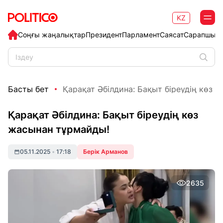
KZ
Соңғы жаңалықтар
Президент
Парламент
Саясат
Сарапшыл
Басты бет
Қарақат Әбілдина: Бақыт біреудің көз жа
Қарақат Әбілдина: Бақыт біреудің көз
жасынан тұрмайды!
05.11.2025
•
17:18
Берік Арманов
2635