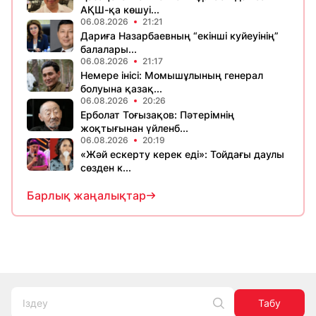
АҚШ-қа көшуі...
06.08.2026
21:21
Дариға Назарбаевның “екінші куйеуінің”
балалары...
06.08.2026
21:17
Немере інісі: Момышұлының генерал
болуына қазақ...
06.08.2026
20:26
Ерболат Тоғызақов: Пәтерімнің
жоқтығынан үйленб...
06.08.2026
20:19
«Жәй ескерту керек еді»: Тойдағы даулы
сөзден к...
Барлық жаңалықтар
Табу