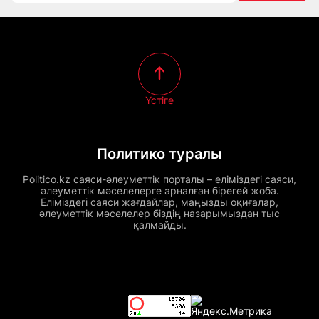
Үстіге
Политико туралы
Politico.kz саяси-әлеуметтік порталы – еліміздегі саяси,
әлеуметтік мәселелерге арналған бірегей жоба.
Еліміздегі саяси жағдайлар, маңызды оқиғалар,
әлеуметтік мәселелер біздің назарымыздан тыс
қалмайды.