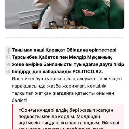
Танымал әнші Қарақат Әбілдина әріптестері
Тұрсынбек Қабатов пен Мөлдір Мұқанның
жеке өміріне байланысты туындаған дауға пікір
білдірді, деп хабарлайды POLITICO.KZ.
Өнер иесі бұл туралы өзінің әлеуметтік желідегі
парақшасында жазба жариялап, көпшілік
талқылап жатқан жағдайға қатысты ойымен
бөлісті.
«Соңғы күндері елдің бәрі жазып жатқан
подкасты мен де көрдім. Мөлдірдің
әңгімесін тыңдап, жылап та алдым. Өйткені