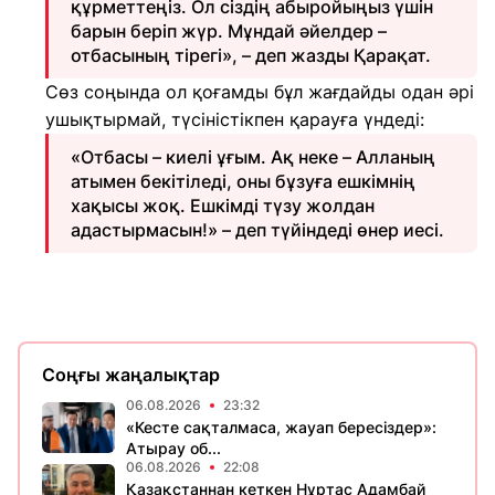
құрметтеңіз. Ол сіздің абыройыңыз үшін
барын беріп жүр. Мұндай әйелдер –
отбасының тірегі», – деп жазды Қарақат.
Сөз соңында ол қоғамды бұл жағдайды одан әрі
ушықтырмай, түсіністікпен қарауға үндеді:
«Отбасы – киелі ұғым. Ақ неке – Алланың
атымен бекітіледі, оны бұзуға ешкімнің
хақысы жоқ. Ешкімді түзу жолдан
адастырмасын!» – деп түйіндеді өнер иесі.
Соңғы жаңалықтар
06.08.2026
23:32
«Кесте сақталмаса, жауап бересіздер»:
Атырау об...
06.08.2026
22:08
Қазақстаннан кеткен Нұртас Адамбай