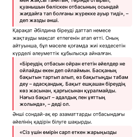
мен жақсы танитын, төрінде отырып,
қуанышын бөліскен отбасының осындай
жағдайға тап болғаны жүрекке ауыр тиді», –
деп жазды әнші.
Қарақат Әбілдина біреуді даттап немесе
жақтауды мақсат етпегенін атап өтті. Оның
айтуынша, бұл мәселе қоғамда жиі кездесетін
күрделі әлеуметтік құбылысқа айналған.
«Біреудің отбасын ойран ететін әйелдер не
ойлайды екен деп ойлаймын. Басқаның
бақытын тартып алып, өз бақытыңды табам
деу – адасқандық. Бақыт ешқашан біреудің
көз жасынан, қарғысынан құралмайды.
Нағыз бақыт – адалдық пен ұяттың
жолында», – деді ол.
Әнші сондай-ақ ер азаматтарды отбасындағы
әйелінің қадірін білуге шақырды.
«Сіз үшін өмірін сарп еткен жарыңызды