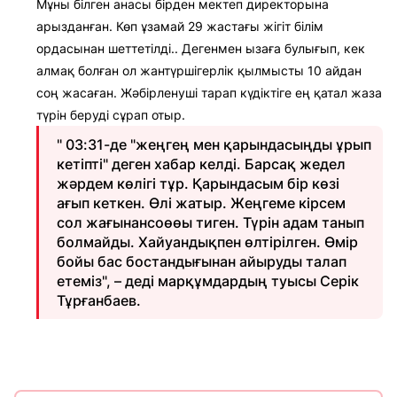
Мұны білген анасы бірден мектеп директорына
арызданған. Көп ұзамай 29 жастағы жігіт білім
ордасынан шеттетілді.. Дегенмен ызаға булығып, кек
алмақ болған ол жантүршігерлік қылмысты 10 айдан
соң жасаған. Жәбірленуші тарап күдіктіге ең қатал жаза
түрін беруді сұрап отыр.
" 03:31-де "жеңгең мен қарындасыңды ұрып
кетіпті" деген хабар келді. Барсақ жедел
жәрдем көлігі тұр. Қарындасым бір көзі
ағып кеткен. Өлі жатыр. Жеңгеме кірсем
сол жағынансоөөы тиген. Түрін адам танып
болмайды. Хайуандықпен өлтірілген. Өмір
бойы бас бостандығынан айыруды талап
етеміз", – деді марқұмдардың туысы Серік
Тұрғанбаев.