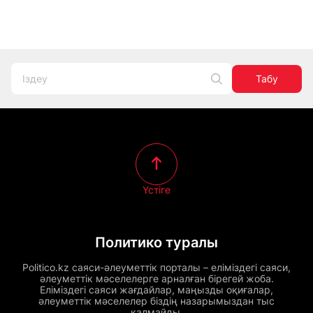
Табу
Үстіге
Политико туралы
Politico.kz саяси-әлеуметтік порталы – еліміздегі саяси,
әлеуметтік мәселелерге арналған бірегей жоба.
Еліміздегі саяси жағдайлар, маңызды оқиғалар,
әлеуметтік мәселелер біздің назарымыздан тыс
қалмайды.