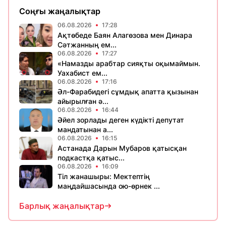
Соңғы жаңалықтар
06.08.2026
17:28
Ақтөбеде Баян Алагөзова мен Динара
Сәтжанның ем...
06.08.2026
17:27
«Намазды арабтар сияқты оқымаймын.
Уахабист ем...
06.08.2026
17:16
Әл-Фарабидегі сұмдық апатта қызынан
айырылған ә...
06.08.2026
16:44
Әйел зорлады деген күдікті депутат
мандатынан а...
06.08.2026
16:15
Астанада Дарын Мубаров қатысқан
подкастқа қатыс...
06.08.2026
16:09
Тіл жанашыры: Мектептің
маңдайшасында ою-өрнек ...
Барлық жаңалықтар