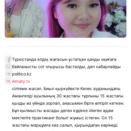
Түркістанда елдің жағасын ұстатқан қанды оқиғаға
байланысты сот отырысы басталды, деп хабарлайды
politico.kz
Almaty.tv
сілтеме жасап. Биыл қыркүйекте Келес ауданындағы
Амангелді ауылының 30 жастағы тұрғыны 15 жастағы
қызды өз үйінде зорлап, анасымен бірге өлтіріп кеткен.
Бұл қылмысты жасады деген күдікке ілінген адам
мектепте практикант болып жұмыс істеген. Ол 15
жастағы марқұмға көз салып, қырындаған көрінеді.