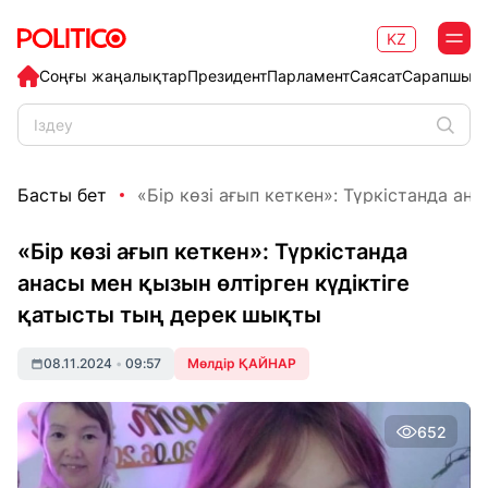
KZ
Соңғы жаңалықтар
Президент
Парламент
Саясат
Сарапшыл
Басты бет
«Бір көзі ағып кеткен»: Түркістанда анас
«Бір көзі ағып кеткен»: Түркістанда
анасы мен қызын өлтірген күдіктіге
қатысты тың дерек шықты
08.11.2024
•
09:57
Мөлдір ҚАЙНАР
652