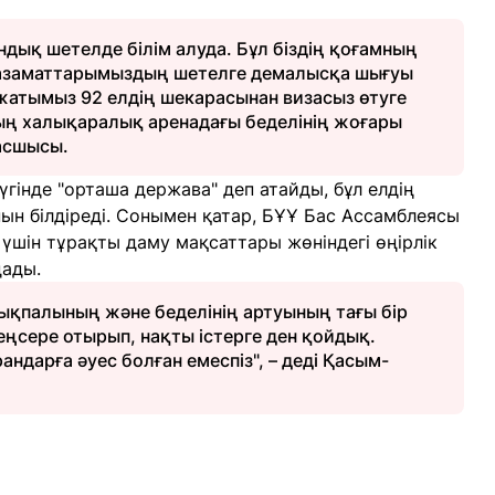
ндық шетелде білім алуда. Бұл біздің қоғамның
 азаматтарымыздың шетелге демалысқа шығуы
ұжатымыз 92 елдің шекарасынан визасыз өтуге
ның халықаралық аренадағы беделінің жоғары
басшысы.
гінде "орташа держава" деп атайды, бұл елдің
нын білдіреді. Сонымен қатар, БҰҰ Бас Ассамблеясы
үшін тұрақты даму мақсаттары жөніндегі өңірлік
дады.
ықпалының және беделінің артуының тағы бір
 еңсере отырып, нақты істерге ден қойдық.
андарға әуес болған емеспіз", – деді Қасым-