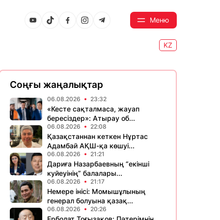
Меню
KZ
Соңғы жаңалықтар
06.08.2026
23:32
«Кесте сақталмаса, жауап
бересіздер»: Атырау об...
06.08.2026
22:08
Қазақстаннан кеткен Нұртас
Адамбай АҚШ-қа көшуі...
06.08.2026
21:21
Дариға Назарбаевның “екінші
куйеуінің” балалары...
06.08.2026
21:17
Немере інісі: Момышұлының
генерал болуына қазақ...
06.08.2026
20:26
Ерболат Тоғызақов: Пәтерімнің