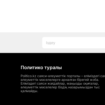
Политико туралы
Politico.kz саяси-әлеуметтік порталы – еліміздегі са
әлеуметтік мәселелерге арналған бірегей жоба.
Еліміздегі саяси жағдайлар, маңызды оқиғалар,
әлеуметтік мәселелер біздің назарымыздан тыс
қалмайды.