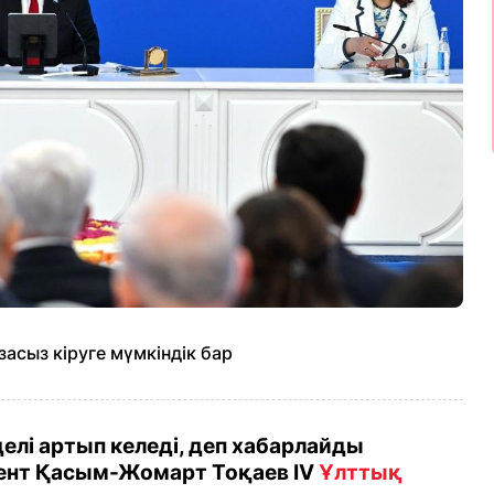
асыз кіруге мүмкіндік бар
лі артып келеді, деп хабарлайды
дент Қасым-Жомарт Тоқаев IV
Ұлттық