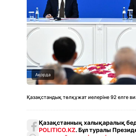
Ақорда
Қазақстандық төлқұжат иелеріне 92 елге виз
Қазақстанның халықаралық беде
POLITICO.KZ
. Бұл туралы Прези