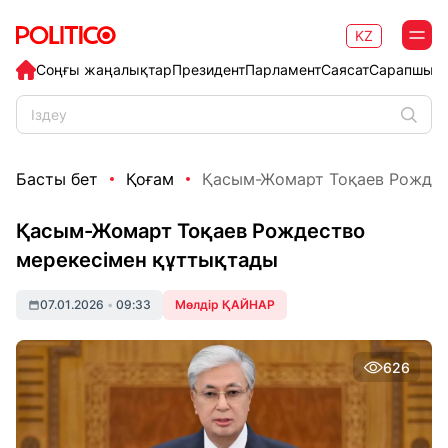
KZ
Соңғы жаңалықтар
Президент
Парламент
Саясат
Сарапшыл
Басты бет
Қоғам
Қасым-Жомарт Тоқаев Рождест
Қасым-Жомарт Тоқаев Рождество
мерекесімен құттықтады
07.01.2026
•
09:33
Мөлдір ҚАЙНАР
626