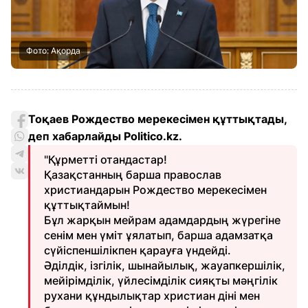
Фото: Ақорда
Тоқаев Рождество мерекесімен құттықтады,
деп хабарлайды Politico.kz.
"Құрметті отандастар!
Қазақстанның барша православ
христиандарын Рождество мерекесімен
құттықтаймын!
Бұл жарқын мейрам адамдардың жүрегіне
сенім мен үміт ұялатып, барша адамзатқа
сүйіспеншілікпен қарауға үндейді.
Әділдік, ізгілік, шынайылық, жауапкершілік,
мейірімділік, үйлесімділік сияқты мәңгілік
рухани құндылықтар христиан діні мен