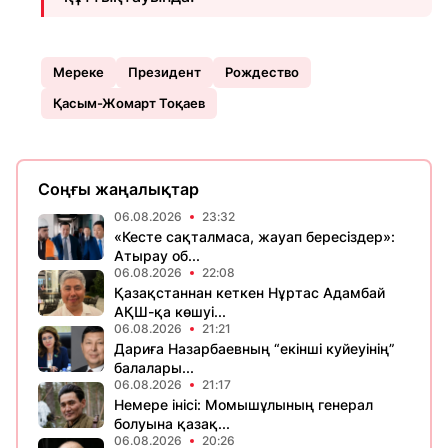
Мереке
Президент
Рождество
Қасым-Жомарт Тоқаев
Соңғы жаңалықтар
06.08.2026
23:32
«Кесте сақталмаса, жауап бересіздер»:
Атырау об...
06.08.2026
22:08
Қазақстаннан кеткен Нұртас Адамбай
АҚШ-қа көшуі...
06.08.2026
21:21
Дариға Назарбаевның “екінші куйеуінің”
балалары...
06.08.2026
21:17
Немере інісі: Момышұлының генерал
болуына қазақ...
06.08.2026
20:26