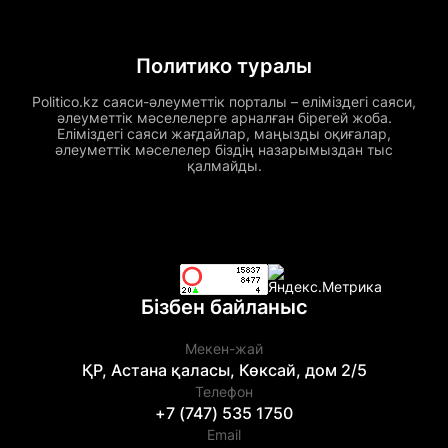
Политико туралы
Politico.kz саяси-әлеуметтік порталы – еліміздегі саяси,
әлеуметтік мәселелерге арналған бірегей жоба.
Еліміздегі саяси жағдайлар, маңызды оқиғалар,
әлеуметтік мәселелер біздің назарымыздан тыс
қалмайды.
Бізбен байланыс
Мекен-жай
ҚР, Астана қаласы, Көксай, дом 2/5
Телефон
+7 (747) 535 1750
Email