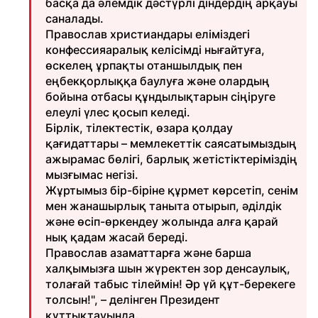
басқа да әлемдік дәстүрлі діндердің арқауы
саналады.
Православ христиандары еліміздегі
конфессияаралық келісімді нығайтуға,
өскелең ұрпақты отаншылдық пен
еңбекқорлыққа баулуға және олардың
бойына отбасы құндылықтарын сіңіруге
елеулі үлес қосып келеді.
Бірлік, тілектестік, өзара қолдау
қағидаттары – мемлекеттік саясатымыздың
ажырамас бөлігі, барлық жетістіктеріміздің
мызғымас негізі.
Жұртымыз бір-біріне құрмет көрсетіп, сенім
мен жанашырлық таныта отырып, әділдік
және өсіп-өркендеу жолында алға қарай
нық қадам жасай береді.
Православ азаматтарға және барша
халқымызға шын жүректен зор денсаулық,
толағай табыс тілеймін! Әр үй құт-берекеге
толсын!", – делінген Президент
құттықтауында.