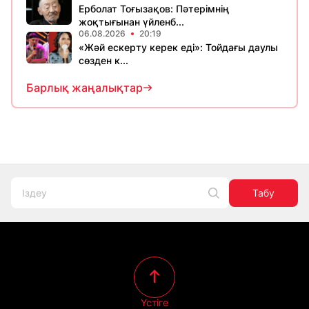
Ерболат Тоғызақов: Пәтерімнің
жоқтығынан үйленб...
06.08.2026
20:19
«Жәй ескерту керек еді»: Тойдағы даулы
сөзден к...
Барлық жаңалықтар
Табу
Үстіге