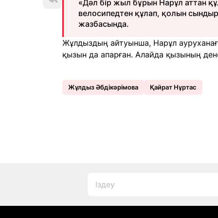
«Дәл бір жыл бұрын Нарұл аттан құ
велосипедтен құлап, қолын сындыр
жазбасында.
Жұлдыздың айтуынша, Нарұл ауруханаға
қызын да апарған. Алайда қызының де
Жұлдыз Әбдікәрімова
Қайрат Нұртас