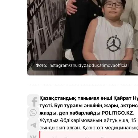
Фото: Instagram/zhuldyzabdukarimovaofficial
Қазақстандық танымал әнші Қайрат Нұ
түсті. Бұл туралы әншінің жары, актр
жазды, деп хабарлайды POLITICO.KZ.
Жұлдыз Әбдікәрімованың айтуынша, 15 
сындырып алған. Қазір ол медициналық