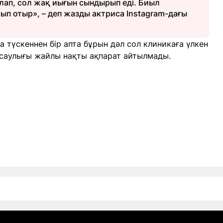
лап, сол жақ иығын сындырып еді. Биыл
ып отыр», – деп жазды актриса Instagram-дағы
 түскеннен бір апта бұрын дәл сол клиникаға үлкен
нсаулығы жайлы нақты ақпарат айтылмады.