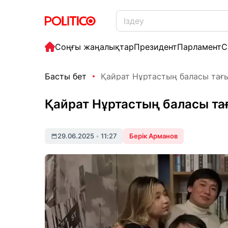
Соңғы жаңалықтар
Президент
Парламент
С
Басты бет
Қайрат Нұртастың баласы тағы
Қайрат Нұртастың баласы тағ
29.06.2025
•
11:27
Берік Арманов