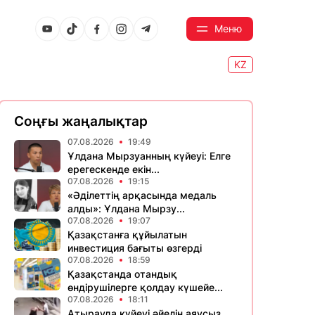
Меню
KZ
Соңғы жаңалықтар
07.08.2026
19:49
Ұлдана Мырзуанның күйеуі: Елге
ерегескенде екін...
07.08.2026
19:15
«Әділеттің арқасында медаль
алды»: Ұлдана Мырзу...
07.08.2026
19:07
Қазақстанға құйылатын
инвестиция бағыты өзгерді
07.08.2026
18:59
Қазақстанда отандық
өндірушілерге қолдау күшейе...
07.08.2026
18:11
Атырауда күйеуі әйелін аяусыз