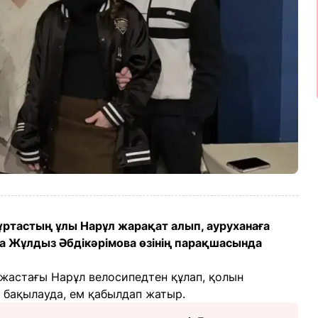
ртастың ұлы Нарұл жарақат алып, ауруханаға
иса Жұлдыз Әбдікәрімова өзінің парақшасында
жастағы Нарұл велосипедтен құлап, қолын
 бақылауда, ем қабылдап жатыр.