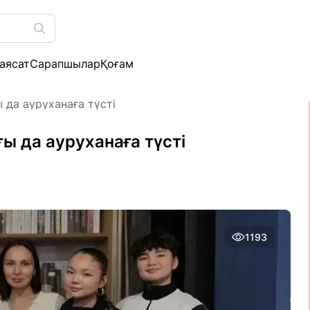
аясат
Сарапшылар
Қоғам
 да ауруханаға түсті
ы да ауруханаға түсті
1193