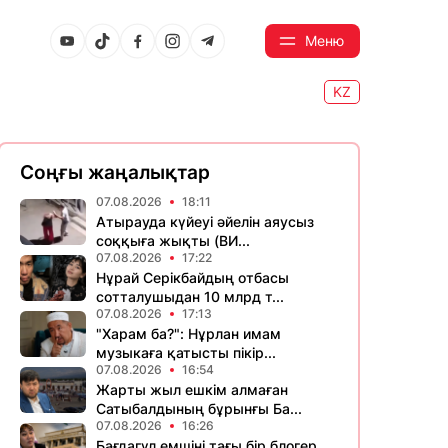
Меню
KZ
Соңғы жаңалықтар
07.08.2026
18:11
Атырауда күйеуі әйелін аяусыз
соққыға жықты (ВИ...
07.08.2026
17:22
Нұрай Серікбайдың отбасы
сотталушыдан 10 млрд т...
07.08.2026
17:13
"Харам ба?": Нұрлан имам
музыкаға қатысты пікір...
07.08.2026
16:54
Жарты жыл ешкім алмаған
Сатыбалдының бұрынғы Ба...
07.08.2026
16:26
Бағдагүл емшіні тағы бір блогер