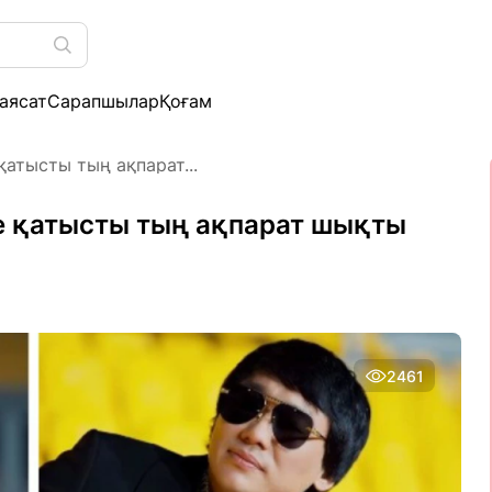
аясат
Сарапшылар
Қоғам
атысты тың ақпарат...
е қатысты тың ақпарат шықты
2461