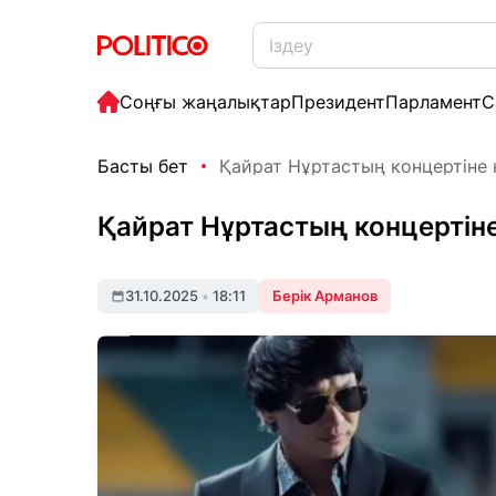
Соңғы жаңалықтар
Президент
Парламент
С
Басты бет
Қайрат Нұртастың концертіне қ
Қайрат Нұртастың концертін
31.10.2025
•
18:11
Берік Арманов