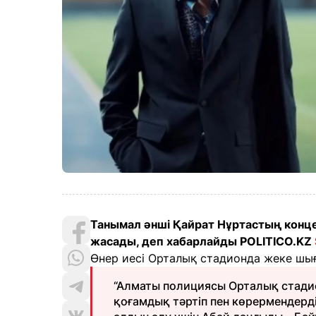
Танымал әнші Қайрат Нұртастың конц
жасады, деп хабарлайды POLITICO.KZ
Өнер иесі Орталық стадионда жеке шы
“Алматы полициясы Орталық стадио
қоғамдық тәртіп пен көрермендердің