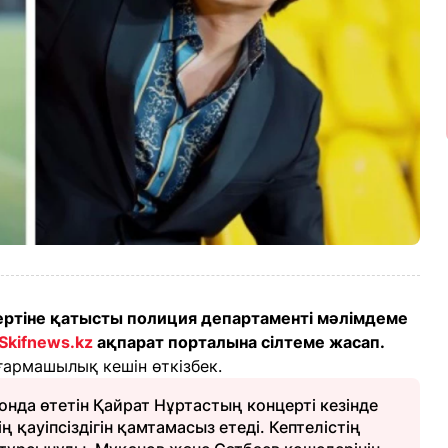
ертіне қатысты полиция департаменті мәлімдеме
Skifnews.kz
ақпарат порталына сілтеме жасап.
ғармашылық кешін өткізбек.
нда өтетін Қайрат Нұртастың концерті кезінде
 қауіпсіздігін қамтамасыз етеді. Кептелістің