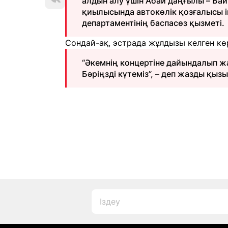
алдын алу үшін Абай даңғылы – Ба
қиылысында автокөлік қозғалысы і
департаментінің баспасөз қызметі.
Сондай-ақ, эстрада жұлдызы келген көр
“Әкемнің концертіне дайындалып ж
Бәріңзді күтеміз”, – деп жазды қыз