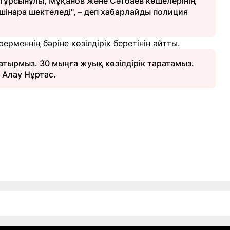
йтұрсынұлы, Мұқанов және Сәтбаев көшелерінің
шінара шектеледі", – деп хабарлайды полиция
ерменнің бәріне көзілдірік беретінін айтты.
атырмыз. 30 мыңға жуық көзілдірік таратамыз.
ы Алау Нұртас.