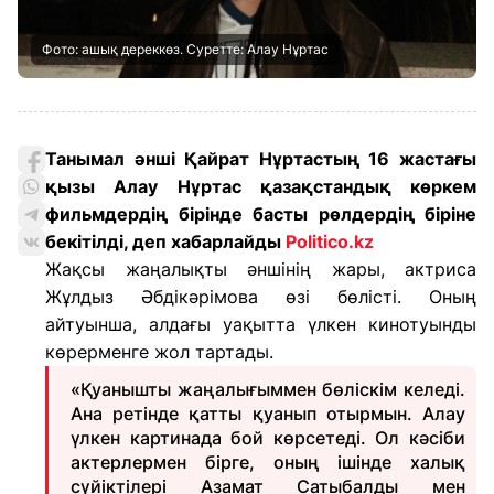
Фото: ашық дереккөз. Суретте: Алау Нұртас
Танымал әнші Қайрат Нұртастың 16 жастағы
қызы Алау Нұртас қазақстандық көркем
фильмдердің бірінде басты рөлдердің біріне
бекітілді, деп хабарлайды
Politico.kz
Жақсы жаңалықты әншінің жары, актриса
Жұлдыз Әбдікәрімова өзі бөлісті. Оның
айтуынша, алдағы уақытта үлкен кинотуынды
көрерменге жол тартады.
«Қуанышты жаңалығыммен бөліскім келеді.
Ана ретінде қатты қуанып отырмын. Алау
үлкен картинада бой көрсетеді. Ол кәсіби
актерлермен бірге, оның ішінде халық
сүйіктілері Азамат Сатыбалды мен