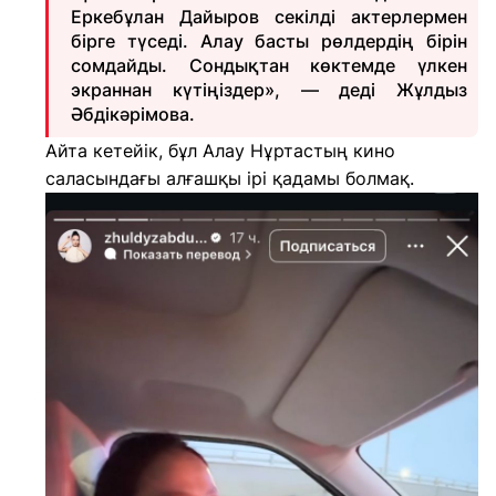
Еркебұлан Дайыров секілді актерлермен
бірге түседі. Алау басты рөлдердің бірін
сомдайды. Сондықтан көктемде үлкен
экраннан күтіңіздер», — деді Жұлдыз
Әбдікәрімова.
Айта кетейік, бұл Алау Нұртастың кино
саласындағы алғашқы ірі қадамы болмақ.