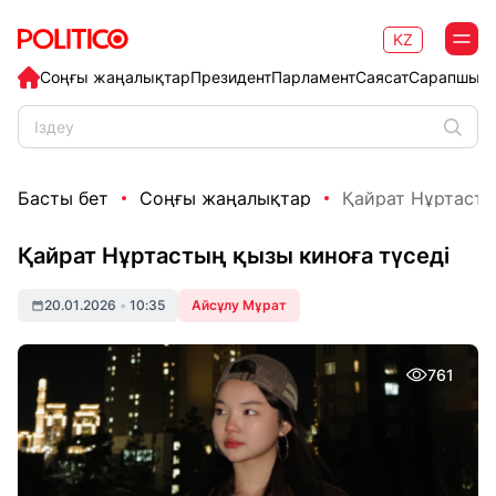
KZ
Соңғы жаңалықтар
Президент
Парламент
Саясат
Сарапшыл
Басты бет
Соңғы жаңалықтар
Қайрат Нұртасты
Қайрат Нұртастың қызы киноға түседі
20.01.2026
•
10:35
Айсұлу Мұрат
761