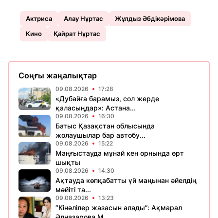
Актриса
Алау Нұртас
Жұлдыз Әбдікәрімова
Кино
Қайрат Нұртас
Соңғы жаңалықтар
09.08.2026
17:28
«Дубайға барамыз, сол жерде
қаласыңдар»: Астана...
09.08.2026
16:30
Батыс Қазақстан облысында
жолаушылар бар автобу...
09.08.2026
15:22
Маңғыстауда мұнай кен орнында өрт
шықты
09.08.2026
14:30
Ақтауда көпқабатты үй маңынан әйелдің
мәйіті та...
09.08.2026
13:23
“Кінәлілер жазасын алады”: Ақмарал
Әлназарова М...