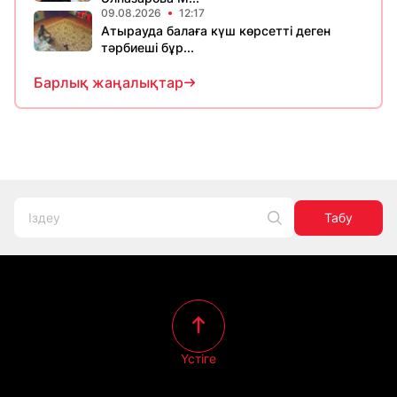
09.08.2026
12:17
Атырауда балаға күш көрсетті деген
тәрбиеші бұр...
Барлық жаңалықтар
Табу
Үстіге