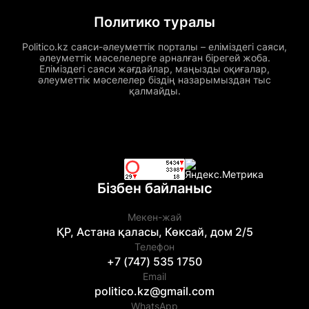
Политико туралы
Politico.kz саяси-әлеуметтік порталы – еліміздегі саяси,
әлеуметтік мәселелерге арналған бірегей жоба.
Еліміздегі саяси жағдайлар, маңызды оқиғалар,
әлеуметтік мәселелер біздің назарымыздан тыс
қалмайды.
Бізбен байланыс
Мекен-жай
ҚР, Астана қаласы, Көксай, дом 2/5
Телефон
+7 (747) 535 1750
Email
politico.kz@gmail.com
WhatsApp