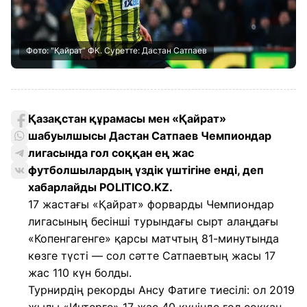
Фото: "Қайрат" ФК. Суретте: Дастан Сатпаев
Қазақстан құрамасы мен «Қайрат»
шабуылшысы Дастан Сатпаев Чемпиондар
лигасында гол соққан ең жас
футболшылардың үздік үштігіне енді, деп
хабарлайды POLITICO.KZ.
17 жастағы «Қайрат» форварды Чемпиондар
лигасының бесінші турындағы сырт алаңдағы
«Копенгагенге» қарсы матчтың 81-минутында
көзге түсті — сол сәтте Сатпаевтың жасы 17
жас 110 күн болды.
Турнирдің рекорды Ансу Фатиге тиесілі: ол 2019