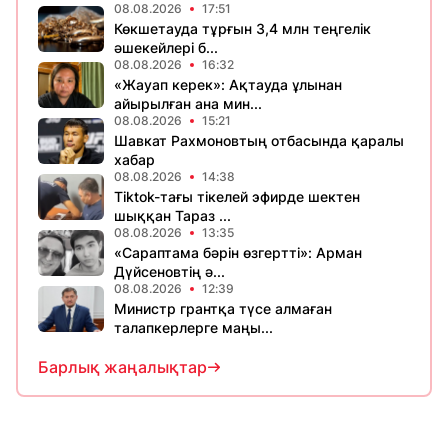
08.08.2026
17:51
Көкшетауда тұрғын 3,4 млн теңгелік
әшекейлері б...
08.08.2026
16:32
«Жауап керек»: Ақтауда ұлынан
айырылған ана мин...
08.08.2026
15:21
Шавкат Рахмоновтың отбасында қаралы
хабар
08.08.2026
14:38
Tiktok-тағы тікелей эфирде шектен
шыққан Тараз ...
08.08.2026
13:35
«Сараптама бәрін өзгертті»: Арман
Дүйсеновтің ә...
08.08.2026
12:39
Министр грантқа түсе алмаған
талапкерлерге маңы...
Барлық жаңалықтар