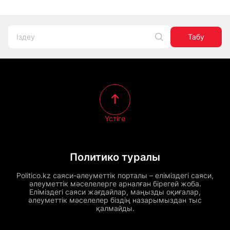
Табу
Үстіге
Политико туралы
Politico.kz саяси-әлеуметтік порталы – еліміздегі саяси,
әлеуметтік мәселелерге арналған бірегей жоба.
Еліміздегі саяси жағдайлар, маңызды оқиғалар,
әлеуметтік мәселелер біздің назарымыздан тыс
қалмайды.