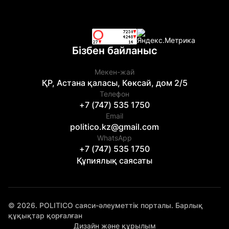
Бізбен байланыс
Мекен-жай
ҚР, Астана қаласы, Көксай, дом 2/5
Телефон
+7 (747) 535 1750
Email
politico.kz@gmail.com
WhatsApp
+7 (747) 535 1750
Құпиялық саясаты
© 2026. POLITICO саяси-әлеуметтік порталы. Барлық
құқықтар қорғалған
Дизайн және құрылым