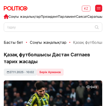
KZ
Соңғы жаңалықтар
Президент
Парламент
Саясат
Сарапшыл
Басты бет
Соңғы жаңалықтар
Қазақ футболшыс
Қазақ футболшысы Дастан Сатпаев
тарих жасады
27.11.2025
•
10:02
Берік Арманов
949