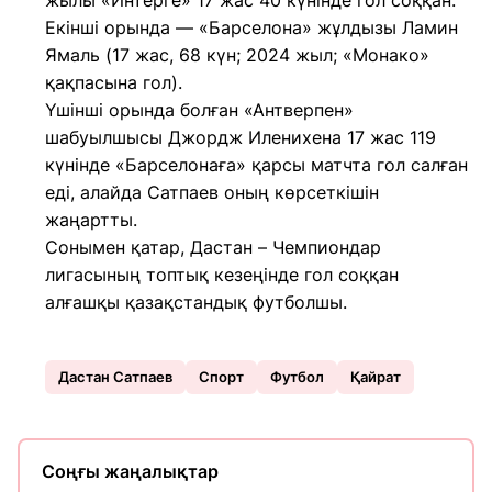
жылы «Интерге» 17 жас 40 күнінде гол соққан.
Екінші орында — «Барселона» жұлдызы Ламин
Ямаль (17 жас, 68 күн; 2024 жыл; «Монако»
қақпасына гол).
Үшінші орында болған «Антверпен»
шабуылшысы Джордж Иленихена 17 жас 119
күнінде «Барселонаға» қарсы матчта гол салған
еді, алайда Сатпаев оның көрсеткішін
жаңартты.
Сонымен қатар, Дастан – Чемпиондар
лигасының топтық кезеңінде гол соққан
алғашқы қазақстандық футболшы.
Дастан Сатпаев
Спорт
Футбол
Қайрат
Соңғы жаңалықтар