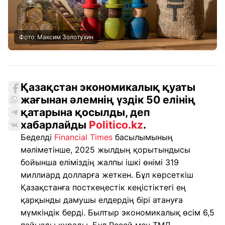
Фото: Максим Золотухин
Қазақстан экономикалық қуаты
жағынан әлемнің үздік 50 елінің
қатарына қосылды, деп
хабарлайды
Politico.kz
.
Беделді
Financial Times
басылымының
мәліметінше, 2025 жылдың қорытындысы
бойынша еліміздің жалпы ішкі өнімі 319
миллиард долларға жеткен. Бұл көрсеткіш
Қазақстанға посткеңестік кеңістіктегі ең
қарқынды дамушы елдердің бірі атануға
мүмкіндік берді. Былтыр экономикалық өсім 6,5