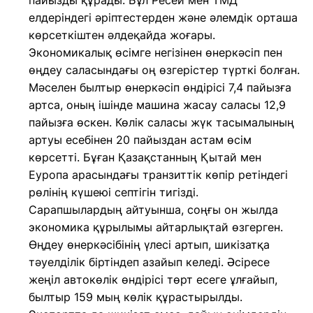
пайызды құрады. Бұл Ресей мен ТМД
елдеріндегі әріптестерден және әлемдік орташа
көрсеткіштен әлдеқайда жоғары.
Экономикалық өсімге негізінен өнеркәсіп пен
өңдеу саласындағы оң өзгерістер түрткі болған.
Мәселен былтыр өнеркәсіп өндірісі 7,4 пайызға
артса, оның ішінде машина жасау саласы 12,9
пайызға өскен. Көлік саласы жүк тасымалының
артуы есебінен 20 пайыздан астам өсім
көрсетті. Бұған Қазақстанның Қытай мен
Еуропа арасындағы транзиттік көпір ретіндегі
рөлінің күшеюі септігін тигізді.
Сарапшылардың айтуынша, соңғы он жылда
экономика құрылымы айтарлықтай өзгерген.
Өңдеу өнеркәсібінің үлесі артып, шикізатқа
тәуелділік біртіндеп азайып келеді. Әсіресе
жеңіл автокөлік өндірісі төрт есеге ұлғайып,
былтыр 159 мың көлік құрастырылды.