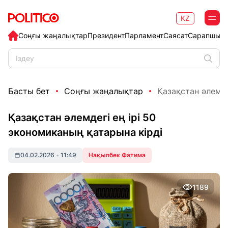
KZ
Соңғы жаңалықтар
Президент
Парламент
Саясат
Сарапшыл
Басты бет
Соңғы жаңалықтар
Қазақстан әлемде
Қазақстан әлемдегі ең ірі 50
экономиканың қатарына кірді
04.02.2026
•
11:49
Нақыпбек Фатима
1189