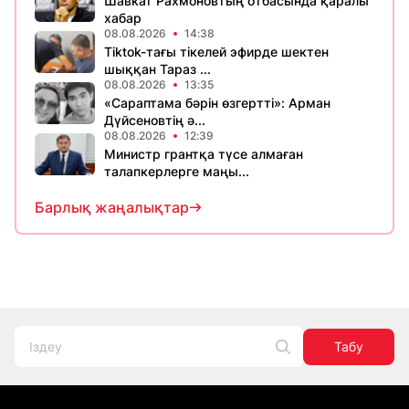
Шавкат Рахмоновтың отбасында қаралы
хабар
08.08.2026
14:38
Tiktok-тағы тікелей эфирде шектен
шыққан Тараз ...
08.08.2026
13:35
«Сараптама бәрін өзгертті»: Арман
Дүйсеновтің ә...
08.08.2026
12:39
Министр грантқа түсе алмаған
талапкерлерге маңы...
Барлық жаңалықтар
Табу