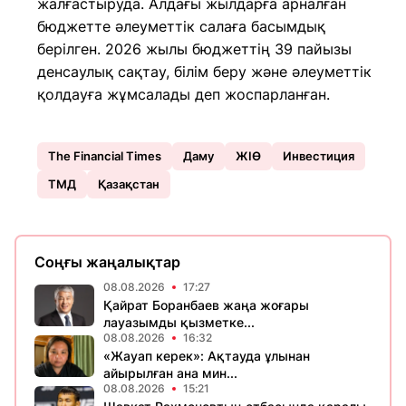
жалғастыруда. Алдағы жылдарға арналған
бюджетте әлеуметтік салаға басымдық
берілген. 2026 жылы бюджеттің 39 пайызы
денсаулық сақтау, білім беру және әлеуметтік
қолдауға жұмсалады деп жоспарланған.
The Financial Times
Даму
ЖІӨ
Инвестиция
ТМД
Қазақстан
Соңғы жаңалықтар
08.08.2026
17:27
Қайрат Боранбаев жаңа жоғары
лауазымды қызметке...
08.08.2026
16:32
«Жауап керек»: Ақтауда ұлынан
айырылған ана мин...
08.08.2026
15:21