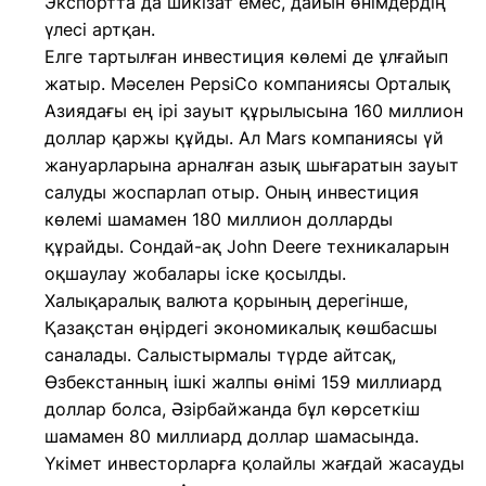
Экспортта да шикізат емес, дайын өнімдердің
үлесі артқан.
Елге тартылған инвестиция көлемі де ұлғайып
жатыр. Мәселен PepsiCo компаниясы Орталық
Азиядағы ең ірі зауыт құрылысына 160 миллион
доллар қаржы құйды. Ал Mars компаниясы үй
жануарларына арналған азық шығаратын зауыт
салуды жоспарлап отыр. Оның инвестиция
көлемі шамамен 180 миллион долларды
құрайды. Сондай-ақ John Deere техникаларын
оқшаулау жобалары іске қосылды.
Халықаралық валюта қорының дерегінше,
Қазақстан өңірдегі экономикалық көшбасшы
саналады. Салыстырмалы түрде айтсақ,
Өзбекстанның ішкі жалпы өнімі 159 миллиард
доллар болса, Әзірбайжанда бұл көрсеткіш
шамамен 80 миллиард доллар шамасында.
Үкімет инвесторларға қолайлы жағдай жасауды