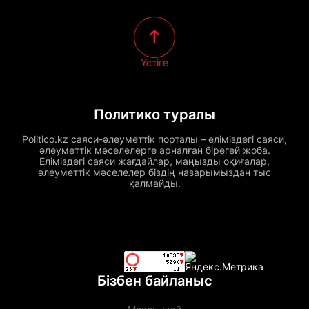
Үстіге
Политико туралы
Politico.kz саяси-әлеуметтік порталы – еліміздегі саяси,
әлеуметтік мәселелерге арналған бірегей жоба.
Еліміздегі саяси жағдайлар, маңызды оқиғалар,
әлеуметтік мәселелер біздің назарымыздан тыс
қалмайды.
Бізбен байланыс