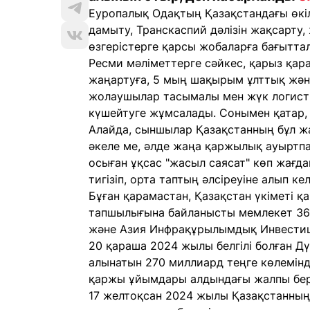
Еуропалық Одақтың Қазақстандағы өкі
дамыту, Транскаспий дәлізін жақсарту
өзгерістерге қарсы жобаларға бағытта
Ресми мәліметтерге сәйкес, қарыз қа
жаңартуға, 5 мың шақырым ұлттық жән
жолаушылар тасымалы мен жүк логистик
күшейтуге жұмсалады. Сонымен қатар, 
Алайда, сыншылар Қазақстанның бұл ж
әкеле ме, әлде жаңа қаржылық ауыртпал
осыған ұқсас "жасыл саясат" көп жағда
тигізіп, орта таптың әлсіреуіне алып кел
Бұған қарамастан, Қазақстан үкіметі қ
тапшылығына байланысты мемлекет 366
және Азия Инфрақұрылымдық Инвестици
20 қараша 2024 жылы белгілі болған Дү
алынатын 270 миллиард теңге көлемінд
қаржы ұйымдары алдындағы жалпы бере
17 желтоқсан 2024 жылы Қазақстанның