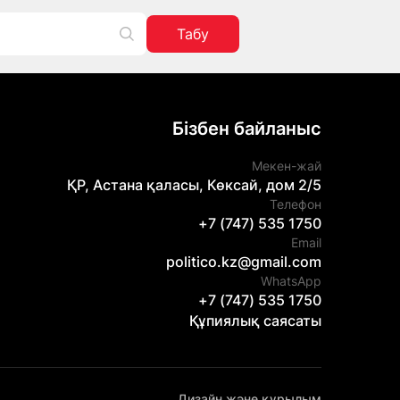
Табу
Бізбен байланыс
Мекен-жай
ҚР, Астана қаласы, Көксай, дом 2/5
Телефон
+7 (747) 535 1750
Email
politico.kz@gmail.com
WhatsApp
+7 (747) 535 1750
Құпиялық саясаты
Дизайн және құрылым