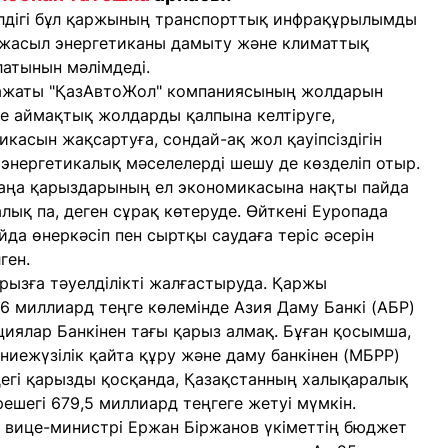
лдігі бұл қаржының транспорттық инфрақұрылымды
, жасыл энергетиканы дамыту және климаттық
латынын мәлімдеді.
ражаты "ҚазАвтоЖол" компаниясының жолдарын
е аймақтық жолдарды қалпына келтіруге,
асын жақсартуға, сондай-ақ жол қауіпсіздігін
энергетикалық мәселелерді шешу де көзделіп отыр.
аңа қарыздарының ел экономикасына нақты пайда
ық па, деген сұрақ көтеруде. Өйткені Еуропада
йда өнеркәсіп пен сыртқы саудаға теріс әсерін
ген.
арызға тәуелділікті жалғастыруда. Қаржы
 миллиард теңге көлемінде Азия Даму Банкі (АБР)
ялар Банкінен тағы қарыз алмақ. Бұған қосымша,
ниежүзілік қайта құру және даму банкінен (МБРР)
егі қарызды қосқанда, Қазақстанның халықаралық
шегі 679,5 миллиард теңгеге жетуі мүмкін.
 вице-министрі Ержан Біржанов үкіметтің бюджет