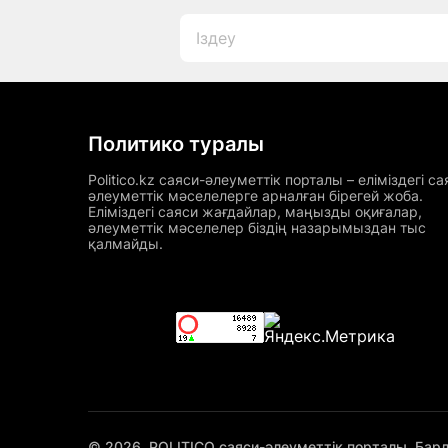
Политико туралы
Politico.kz саяси-әлеуметтік порталы – еліміздегі са
әлеуметтік мәселелерге арналған бірегей жоба.
Еліміздегі саяси жағдайлар, маңызды оқиғалар,
әлеуметтік мәселелер біздің назарымыздан тыс
қалмайды.
© 2026. POLITICO саяси-әлеуметтік порталы. Бар