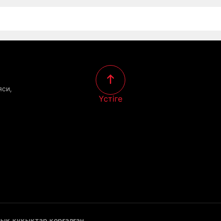
яси,
Үстіге
лық құқықтар қорғалған