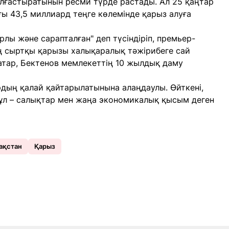
лғастыратынын ресми түрде растады. Ал 25 қаңтар
ы 43,5 миллиард теңге көлемінде қарыз алуға
рлы және сарапталған" деп түсіндіріп, премьер-
 сыртқы қарызы халықаралық тәжірибеге сай
атар, Бектенов мемлекеттің 10 жылдық даму
дың қалай қайтарылатынына алаңдаулы. Өйткені,
 бұл – салықтар мен жаңа экономикалық қысым деген
ақстан
Қарыз