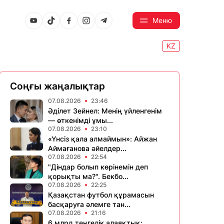
Меню
KZ
Соңғы жаңалықтар
07.08.2026
23:46
Әділет Зейнел: Менің үйленгенім
— өткенімді ұмы...
07.08.2026
23:10
«Үнсіз қала алмаймын»: Айжан
Аймағанова әйелдер...
07.08.2026
22:54
"Діндар болып көрінемін деп
қорықты ма?". Бекбо...
07.08.2026
22:25
Қазақстан футбол құрамасын
басқаруға әлемге тан...
07.08.2026
21:16
6 млрд теңгелік алаяқтық: