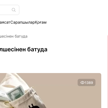
аясат
Сарапшылар
Қоғам
шесінен батуда
елшесінен батуда
1389