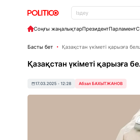
Соңғы жаңалықтар
Президент
Парламент
С
Басты бет
Қазақстан үкіметі қарызға бел
Қазақстан үкіметі қарызға б
17.03.2025
•
12:28
Абзал БАХЫТЖАНОВ