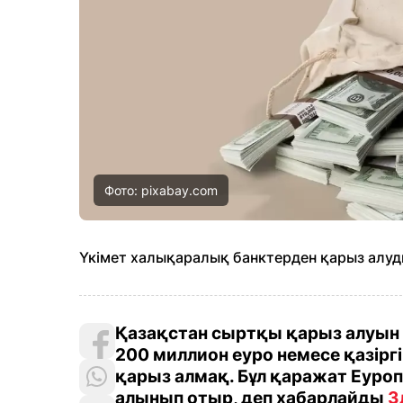
Фото: pixabay.com
Үкімет халықаралық банктерден қарыз алу
Қазақстан сыртқы қарыз алуын
200 миллион еуро немесе қазірг
қарыз алмақ. Бұл қаражат Еуро
алынып отыр, деп хабарлайды
З