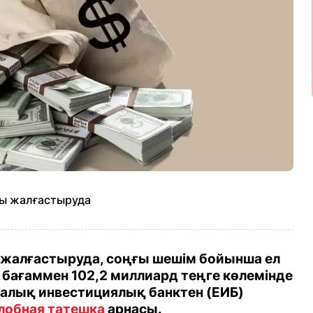
ды жалғастыруда
 жалғастыруда, соңғы шешім бойынша ел
і бағаммен 102,2 миллиард теңге көлемінде
палық инвестициялық банктен (ЕИБ)
лобная татешка
арнасы.