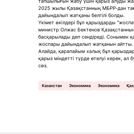
тапшылығын жабу үшін қарыз алуды жа
2025 жылы Қазақстанның МБРР-дан тағ
дайындалып жатқаны белгілі болды.
Үкімет өкілдері бұл қарыздарды "жоспа
министр Олжас Бектенов Қазақстанның
басқарылады деп сендіреді. Сонымен қ
жоспары дайындалып жатқанын айтты.
Алайда, қарапайым халық бұл қарыздар
қарыз міндетті түрде өтелуі керек, ал
сөз.
Казахстан
Экономика
Экономика
Қаз