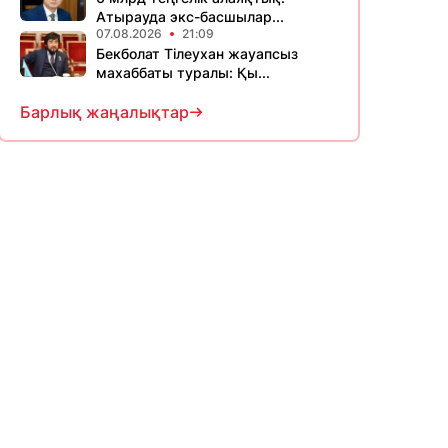
Атырауда экс-басшылар...
07.08.2026
21:09
Бекболат Тілеухан жауапсыз
махаббаты туралы: Қы...
Барлық жаңалықтар