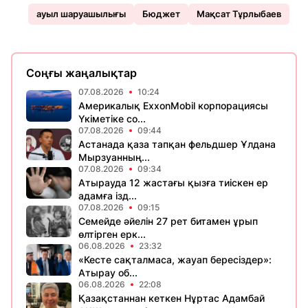
ауыл шаруашылығы
Бюджет
Мақсат Тұрлыбаев
Соңғы жаңалықтар
07.08.2026
10:24
Америкалық ExxonMobil корпорациясы
Үкіметіке со...
07.08.2026
09:44
Астанада қаза тапқан фельдшер Ұлдана
Мырзуанның...
07.08.2026
09:34
Атырауда 12 жастағы қызға тиіскен ер
адамға ізд...
07.08.2026
09:15
Семейде әйелін 27 рет битамен ұрып
өлтірген ерк...
06.08.2026
23:32
«Кесте сақталмаса, жауап бересіздер»:
Атырау об...
06.08.2026
22:08
Қазақстаннан кеткен Нұртас Адамбай