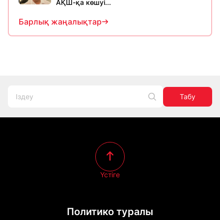
АҚШ-қа көшуі...
Барлық жаңалықтар
Табу
Үстіге
Политико туралы