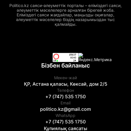
Politico.kz саяси-әлеуметтік порталы – еліміздегі саяси,
әлеуметтік мәселелерге арналған бірегей жоба.
Еліміздегі саяси жағдайлар, маңызды оқиғалар,
әлеуметтік мәселелер біздің назарымыздан тыс
қалмайды.
Бізбен байланыс
Мекен-жай
ҚР, Астана қаласы, Көксай, дом 2/5
Телефон
+7 (747) 535 1750
Email
politico.kz@gmail.com
WhatsApp
+7 (747) 535 1750
Құпиялық саясаты