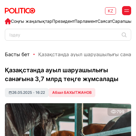
KZ
Соңғы жаңалықтар
Президент
Парламент
Саясат
Сарапшыл
Басты бет
Қазақстанда ауыл шаруашылығы санағына
Қазақстанда ауыл шаруашылығы
санағына 3,7 млрд теңге жұмсалады
26.05.2025
•
16:22
Абзал БАХЫТЖАНОВ
799