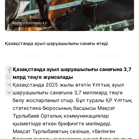
Фото: informburo.kz
Қазақстанда ауыл шаруашылығы санағы өтеді
Қазақстанда ауыл шаруашылығы санағына 3,7
млрд теңге жұмсалады
Қазақстанда 2025 жылы өтетін Ұлттық ауыл
шаруашылығы санағына 3,7 миллиард теңге
бөлу жоспарланып отыр. Бұл туралы ҚР Ұлттық
статистика бюросының басшысы Мақсат
Тұрлыбаев Орталық коммуникациялар
қызметінде өткен брифингте мәлімдеді.
Мақсат Тұрлыбаевтың сөзінше, «бөлінген