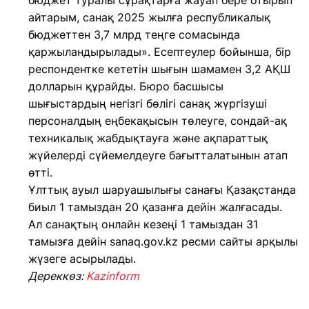
бюджет туралы сұрақтарға жауап бере отырып
айтарым, санақ 2025 жылға республикалық
бюджеттен 3,7 млрд теңге сомасында
қаржыландырылады». Есептеулер бойынша, бір
респондентке кететін шығын шамамен 3,2 АҚШ
долларын құрайды. Бюро басшысы
шығыстардың негізгі бөлігі санақ жүргізуші
персоналдың еңбекақысын төлеуге, сондай-ақ
техникалық жабдықтауға және ақпараттық
жүйелерді сүйемелдеуге бағытталатынын атап
өтті.
Ұлттық ауыл шаруашылығы санағы Қазақстанда
биыл 1 тамыздан 20 қазанға дейін жалғасады.
Ал санақтың онлайн кезеңі 1 тамыздан 31
тамызға дейін sanaq.gov.kz ресми сайты арқылы
жүзеге асырылады.
Дереккөз:
Kazinform