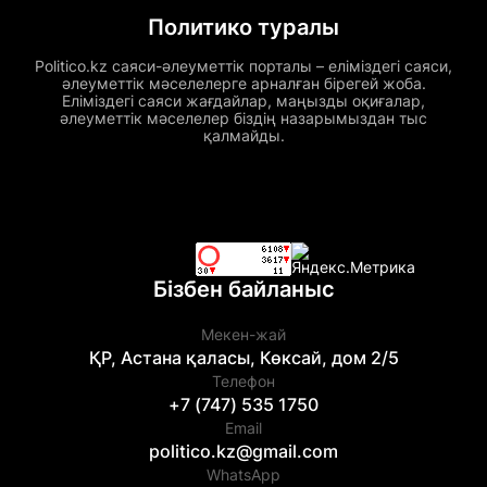
Политико туралы
Politico.kz саяси-әлеуметтік порталы – еліміздегі саяси,
әлеуметтік мәселелерге арналған бірегей жоба.
Еліміздегі саяси жағдайлар, маңызды оқиғалар,
әлеуметтік мәселелер біздің назарымыздан тыс
қалмайды.
Бізбен байланыс
Мекен-жай
ҚР, Астана қаласы, Көксай, дом 2/5
Телефон
+7 (747) 535 1750
Email
politico.kz@gmail.com
WhatsApp