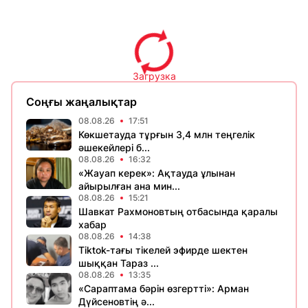
Загрузка
Соңғы жаңалықтар
08.08.26
17:51
Көкшетауда тұрғын 3,4 млн теңгелік
әшекейлері б...
08.08.26
16:32
«Жауап керек»: Ақтауда ұлынан
айырылған ана мин...
08.08.26
15:21
Шавкат Рахмоновтың отбасында қаралы
хабар
08.08.26
14:38
Tiktok-тағы тікелей эфирде шектен
шыққан Тараз ...
08.08.26
13:35
«Сараптама бәрін өзгертті»: Арман
Дүйсеновтің ә...