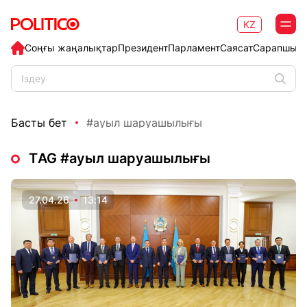
KZ
Соңғы жаңалықтар
Президент
Парламент
Саясат
Сарапшыл
Басты бет
#ауыл шаруашылығы
ТAG #ауыл шаруашылығы
27.04.26
13:14