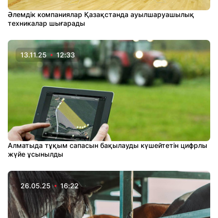
Әлемдік компаниялар Қазақстанда ауылшаруашылық
техникалар шығарады
13.11.25
12:33
Алматыда тұқым сапасын бақылауды күшейтетін цифрлы
жүйе ұсынылды
26.05.25
16:22