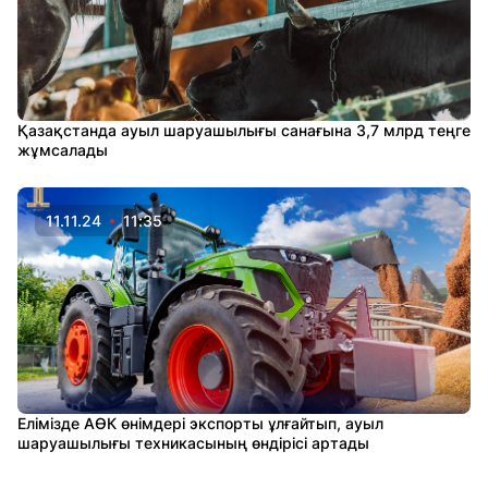
Қазақстанда ауыл шаруашылығы санағына 3,7 млрд теңге
жұмсалады
11.11.24
11:35
Елімізде АӨК өнімдері экспорты ұлғайтып, ауыл
шаруашылығы техникасының өндірісі артады