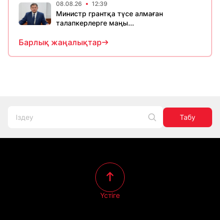
08.08.26
12:39
Министр грантқа түсе алмаған
талапкерлерге маңы...
Барлық жаңалықтар
Табу
Үстіге