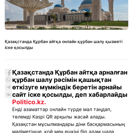
Қазақстанда Құрбан айтқа онлайн құрбан шалу қызметі
іске қосылды
Қазақстанда Құрбан айтқа арналған
құрбан шалу рәсімін қашықтан
өткізуге мүмкіндік беретін арнайы
сайт іске қосылды, деп хабарлайды
Politico.kz.
Енді азаматтар онлайн түрде мал таңдап,
төлемді Kaspi QR арқылы жасай алады.
Қазақстан мұсылмандары діни басқармасының
мәліметінше, қой мен ешкіні бір адам шала