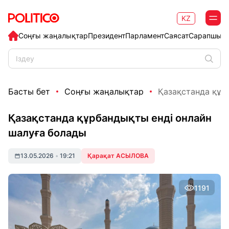
KZ
Соңғы жаңалықтар
Президент
Парламент
Саясат
Сарапшыл
Басты бет
Соңғы жаңалықтар
Қазақстанда құр
Қазақстанда құрбандықты енді онлайн
шалуға болады
13.05.2026
•
19:21
Қарақат АСЫЛОВА
1191