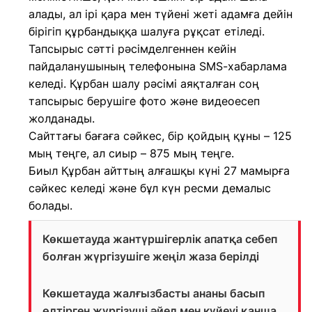
алады, ал ірі қара мен түйені жеті адамға дейін
бірігіп құрбандыққа шалуға рұқсат етіледі.
Тапсырыс сәтті рәсімделгеннен кейін
пайдаланушының телефонына SMS-хабарлама
келеді. Құрбан шалу рәсімі аяқталған соң
тапсырыс берушіге фото және видеоесеп
жолданады.
Сайттағы бағаға сәйкес, бір қойдың құны – 125
мың теңге, ал сиыр – 875 мың теңге.
Биыл Құрбан айттың алғашқы күні 27 мамырға
сәйкес келеді және бұл күн ресми демалыс
болады.
Көкшетауда жантүршігерлік апатқа себеп
болған жүргізушіге жеңіл жаза берілді
Көкшетауда жалғызбасты ананы басып
өлтірген жүргізуші әйел мен күйеуі қанша