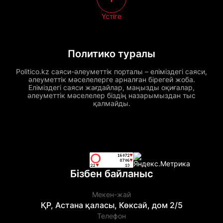
Үстіге
Политико туралы
Politico.kz саяси-әлеуметтік порталы – еліміздегі саяси,
әлеуметтік мәселелерге арналған бірегей жоба.
Еліміздегі саяси жағдайлар, маңызды оқиғалар,
әлеуметтік мәселелер біздің назарымыздан тыс
қалмайды.
Бізбен байланыс
Мекен-жай
ҚР, Астана қаласы, Көксай, дом 2/5
Телефон