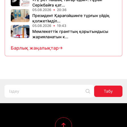
Серікбайға қат...
05.08.2026
20:36
Президент Қарағойшинге тұрғын үйдің
қолжетімділ...
05.08.2026
19:43
Мемлекеттік гранттың қорытындысы
жарияланатын к...
Барлық жаңалықтар
Табу