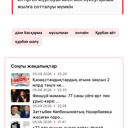
жылға сотталуы мүмкін
діни басқарма
мұсылман
онлайн
Құрбан айт
құрбан шалу
Соңғы жаңалықтар
05.08.2026
23:29
Қазақстандықтардың атына заңсыз 2
млрд теңге не...
05.08.2026
22:35
Феншуй маманы: 77 саны үйге өрт пен
ұрыс-керіс ...
05.08.2026
22:28
Заттыбек Көпбосыновтың Назарбаевқа
жасаған паро...
05.08.2026
21:41
«72 рет пышақ тығар едім»: Нұрай