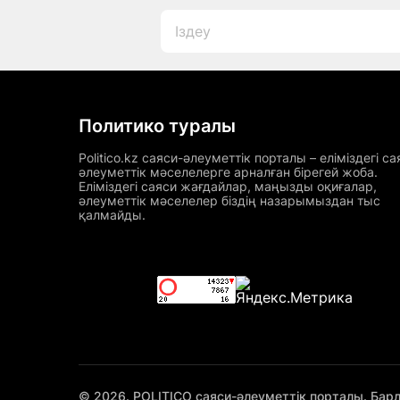
Политико туралы
Politico.kz саяси-әлеуметтік порталы – еліміздегі са
әлеуметтік мәселелерге арналған бірегей жоба.
Еліміздегі саяси жағдайлар, маңызды оқиғалар,
әлеуметтік мәселелер біздің назарымыздан тыс
қалмайды.
© 2026. POLITICO саяси-әлеуметтік порталы. Бар