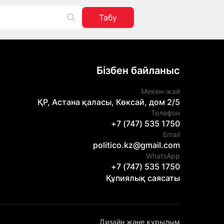
Табу
Бізбен байланыс
Мекен-жай
ҚР, Астана қаласы, Көксай, дом 2/5
Телефон
+7 (747) 535 1750
Email
politico.kz@gmail.com
WhatsApp
+7 (747) 535 1750
Құпиялық саясаты
Дизайн және құрылым