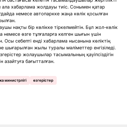
тін бастағысы келетін тасымалдаушылар жергілікті
н ала хабарлама жолдауы тиіс. Сонымен қатар
дайда немесе автопаркке жаңа көлік қосылған
рылған.
аушы нақты бір көлікке тіркелмейтін. Бұл жол-көлік
 немесе өзге тұлғаларға келген шығын үшін
 Осы себепті енді хабарлама нысанына көліктің
не шығарылған жылы туралы мәліметтер енгізіледі.
өзгерістер жолаушылар тасымалының қауіпсіздігін
ін азайтуға бағытталған.
а министрлігі
өзгерістер