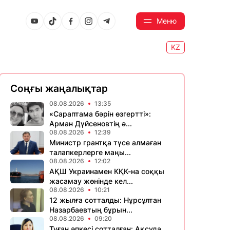
Меню
KZ
Соңғы жаңалықтар
08.08.2026
13:35
«Сараптама бәрін өзгертті»:
Арман Дүйсеновтің ә...
08.08.2026
12:39
Министр грантқа түсе алмаған
талапкерлерге маңы...
08.08.2026
12:02
АҚШ Украинамен КҚК-на соққы
жасамау жөнінде кел...
08.08.2026
10:21
12 жылға сотталды: Нұрсұлтан
Назарбаевтың бұрын...
08.08.2026
09:20
Туған әпкесі сотталған: Ақсуда