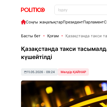
Соңғы жаңалықтар
Президент
Парламент
С
Басты бет
Қоғам
Қазақстанда такси т
Қазақстанда такси тасымал
күшейтілді
11.05.2026
•
09:24
Мөлдір ҚАЙНАР