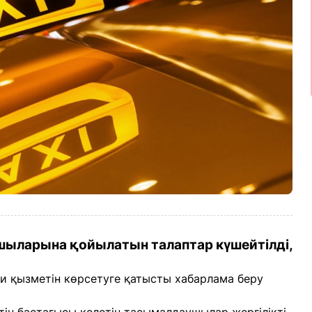
шыларына қойылатын талаптар күшейтілді,
и қызметін көрсетуге қатысты хабарлама беру