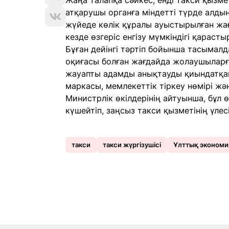
Жаңа талапқа сәйкес, енді такси қызме
атқарушы органға міндетті түрде алды
жүйеде көлік құралы ауыстырылған жағ
кезде өзгеріс енгізу мүмкіндігі қарасты
Бұған дейінгі тәртіп бойынша тасымалд
оқиғасы болған жағдайда жолаушыларға
жауапты адамды анықтауды қиындатқан.
маркасы, мемлекеттік тіркеу нөмірі жә
Министрлік өкілдерінің айтуынша, бұл 
күшейтіп, заңсыз такси қызметінің үлес
такси
такси жүргізушісі
Ұлттық экономик