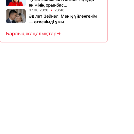
әкімінің орынбас...
07.08.2026
23:46
Әділет Зейнел: Менің үйленгенім
— өткенімді ұмы...
Барлық жаңалықтар