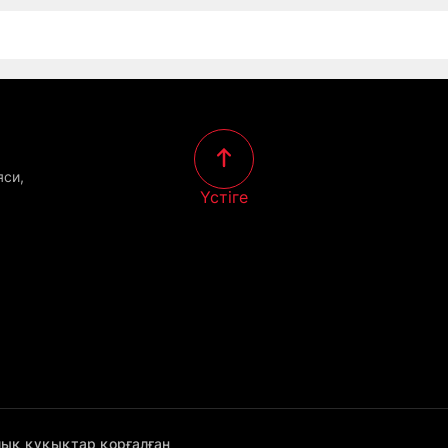
яси,
Үстіге
лық құқықтар қорғалған