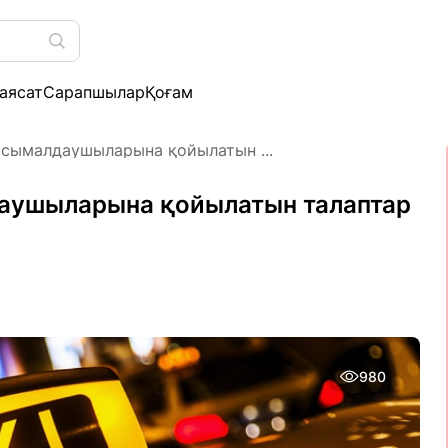
аясат
Сарапшылар
Қоғам
асымалдаушыларына қойылатын ...
даушыларына қойылатын талаптар
980