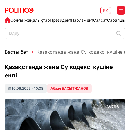
KZ
Соңғы жаңалықтар
Президент
Парламент
Саясат
Сарапшыл
Басты бет
Қазақстанда жаңа Су кодексі күшіне ен
Қазақстанда жаңа Су кодексі күшіне
енді
10.06.2025
•
10:08
Абзал БАХЫТЖАНОВ
786