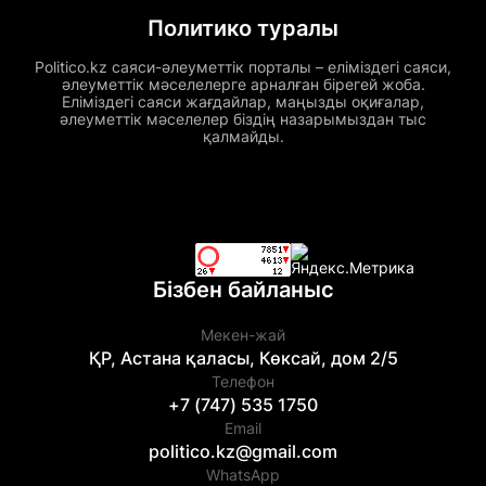
Политико туралы
Politico.kz саяси-әлеуметтік порталы – еліміздегі саяси,
әлеуметтік мәселелерге арналған бірегей жоба.
Еліміздегі саяси жағдайлар, маңызды оқиғалар,
әлеуметтік мәселелер біздің назарымыздан тыс
қалмайды.
Бізбен байланыс
Мекен-жай
ҚР, Астана қаласы, Көксай, дом 2/5
Телефон
+7 (747) 535 1750
Email
politico.kz@gmail.com
WhatsApp