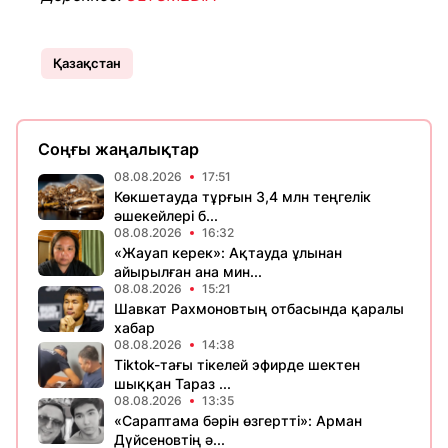
Қазақстан
Соңғы жаңалықтар
08.08.2026
17:51
Көкшетауда тұрғын 3,4 млн теңгелік
әшекейлері б...
08.08.2026
16:32
«Жауап керек»: Ақтауда ұлынан
айырылған ана мин...
08.08.2026
15:21
Шавкат Рахмоновтың отбасында қаралы
хабар
08.08.2026
14:38
Tiktok-тағы тікелей эфирде шектен
шыққан Тараз ...
08.08.2026
13:35
«Сараптама бәрін өзгертті»: Арман
Дүйсеновтің ә...