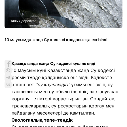
Ашық дереккөз
10 маусымда жаңа Су кодексі қолданысқа енгізілді
Қазақстанда жаңа Су кодексі күшіне енді
10 маусым күні Қазақстанда жаңа Су кодексі
ресми түрде қолданысқа енгізілді. Кодексте
алғаш рет
"су қауіпсіздігі"
ұғымы енгізіліп, су
тапшылығы мен су объектілерінің ластануынан
қорғану тетіктері қарастырылған. Сондай-ақ,
трансшекаралық су ресурстарын қорғау мен
пайдалану мәселелері де қамтылған.
Экологиялық тепе-теңдік