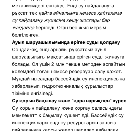
механизмдері енгізілді. Енді су пайдалануға
рұқсат тек
қайта айналымға немесе қайталама
су пайдалану жүйесіне көшу жоспары бар
жағдайда
беріледі. Оған бес жыл мерзім
белгіленген.
Ауыл шаруашылығында еріген суды қолдану
Сондай-ақ, енді арнайы рұқсатсыз ауыл
шаруашылығы мақсатында еріген суды жинауға
болады. Ол үшін 2 млн текше метрден аспайтын
көлемдегі тоған немесе резервуар салу қажет.
Мұндай нысандар бассейндік су инспекциясына
хабарланып, гидротехникалық құрылыстар
тізіміне енгізіледі.
Су қорын бақылау және "қара нарықпен" күрес
Су қорын пайдалану және қорғау саласындағы
мемлекеттік бақылау күшейтілді. Бассейндік су
инспекциялары енді су ресурстарын заңсыз
пайдалануға қарсы жедел шаралар қабылдау