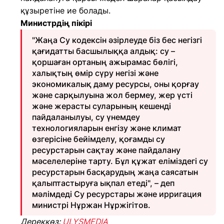
құзыретіне ие болады.
Министрдің пікірі
"Жаңа Су кодексін әзірлеуде біз бес негізгі
қағидатты басшылыққа алдық: су –
қоршаған ортаның ажырамас бөлігі,
халықтың өмір сүру негізі және
экономикалық даму ресурсы, оны қорғау
және сарқылуына жол бермеу, жер үсті
және жерасты суларының кешенді
пайдаланылуы, су үнемдеу
технологияларын енгізу және климат
өзгерісіне бейімделу, қоғамды су
ресурстарын сақтау және пайдалану
мәселелеріне тарту. Бұл құжат еліміздегі су
ресурстарын басқарудың жаңа саясатын
қалыптастыруға ықпал етеді", – деп
мәлімдеді Су ресурстары және ирригация
министрі Нұржан Нұржігітов.
Дереккөз:
ULYSMEDIA