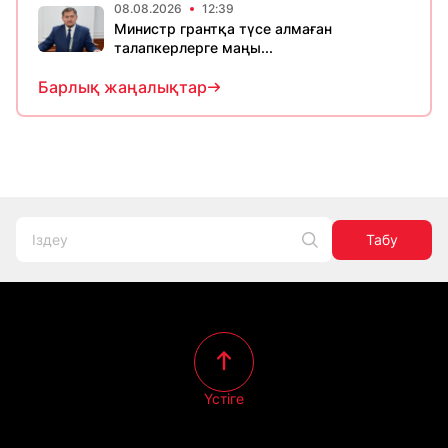
08.08.2026
12:39
Министр грантқа түсе алмаған
талапкерлерге маңы...
Барлық жаңалықтар
Табу
Үстіге