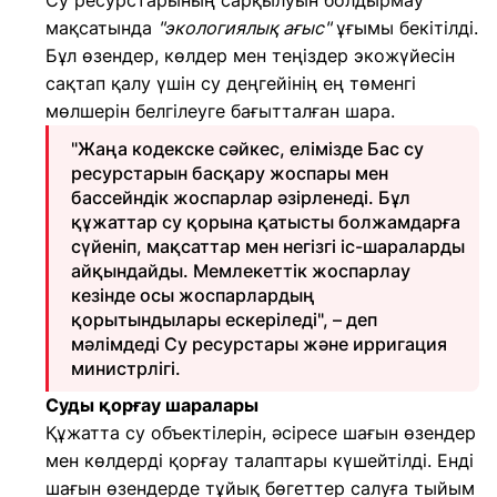
Су ресурстарының сарқылуын болдырмау
мақсатында
"экологиялық ағыс"
ұғымы бекітілді.
Бұл өзендер, көлдер мен теңіздер экожүйесін
сақтап қалу үшін су деңгейінің ең төменгі
мөлшерін белгілеуге бағытталған шара.
"Жаңа кодекске сәйкес, елімізде Бас су
ресурстарын басқару жоспары мен
бассейндік жоспарлар әзірленеді. Бұл
құжаттар су қорына қатысты болжамдарға
сүйеніп, мақсаттар мен негізгі іс-шараларды
айқындайды. Мемлекеттік жоспарлау
кезінде осы жоспарлардың
қорытындылары ескеріледі", – деп
мәлімдеді Су ресурстары және ирригация
министрлігі.
Суды қорғау шаралары
Құжатта су объектілерін, әсіресе шағын өзендер
мен көлдерді қорғау талаптары күшейтілді. Енді
шағын өзендерде тұйық бөгеттер салуға тыйым