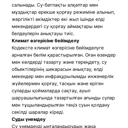
салынады. Су-батпақты алқаптар мен
мұздықтар ерекше қорғау режиміне алынып,
жергілікті әкімдіктер екі жыл ішінде елді
мекендердегі су қорғау аймақтары мен
белдеулерін анықтауы тиіс.
Климат өзгерісіне бейімделу
Кодексте климат өзгерісіне бейімделуге
арналған бөлім қарастырылған. Оған өзендер
мен көлдерді тазарту және тереңдету, су
объектілерінің шекарасын анықтау, елді
мекендер мен инфрақұрылымды инженерлік
жүйелермен қорғау, тасқын және еріген
суларды қоймаларда сақтау, ауыл
шаруашылығында тазартылған ағынды сулар
мен тұщыландырылған теңіз суын қолдану
секілді шаралар кіреді.
Суды үнемдеу
Су үнемдеуді ынталандырудың жаңа