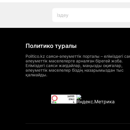
Политико туралы
Politico.kz саяси-әлеуметтік порталы – еліміздегі са
әлеуметтік мәселелерге арналған бірегей жоба.
Еліміздегі саяси жағдайлар, маңызды оқиғалар,
әлеуметтік мәселелер біздің назарымыздан тыс
қалмайды.