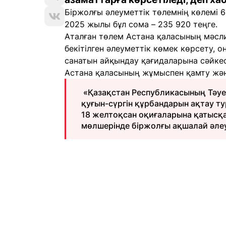
Біржолғы әлеуметтік төлемнің көлемі 6
2025 жылы бұл сома – 235 920 теңге.
Аталған төлем Астана қаласының мәсл
бекітілген әлеуметтік көмек көрсету, 
санатын айқындау қағидаларына сәйке
Астана қаласының жұмыспен қамту жән
«Қазақстан Республикасының Тәуелс
қуғын-сүргін құрбандарын ақтау ту
18 желтоқсан оқиғаларына қатысқа
мөлшерінде біржолғы ақшалай әлеу