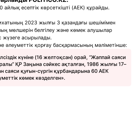
0 айлық есептік көрсеткішті (АЕК) құрайды.
ихатының 2023 жылғы 3 қазандағы шешімімен
оның мөлшерін белгілеу және көмек алушылар
с жүзеге асырылады.
е әлеуметтік қорғау басқармасының мәліметінше:
іздік күніне (16 желтоқсан) орай, “Жаппай саяси
ралы” ҚР Заңына сәйкес ақталған, 1986 жылғы 17–
н саяси қуғын-сүргін құрбандарына 60 АЕК
меттік көмек көзделген».