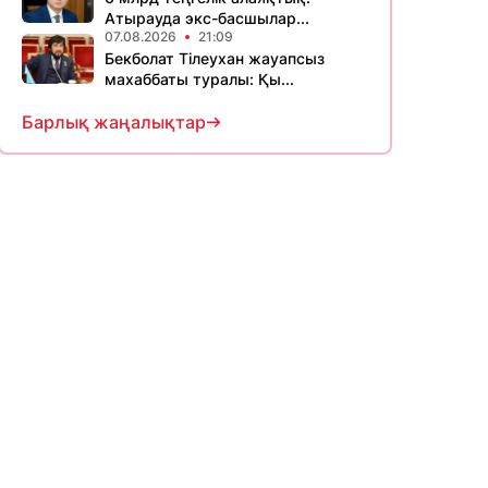
Атырауда экс-басшылар...
07.08.2026
21:09
Бекболат Тілеухан жауапсыз
махаббаты туралы: Қы...
Барлық жаңалықтар