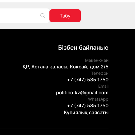
Табу
Бізбен байланыс
Мекен-жай
ҚР, Астана қаласы, Көксай, дом 2/5
Телефон
+7 (747) 535 1750
Email
politico.kz@gmail.com
WhatsApp
+7 (747) 535 1750
Құпиялық саясаты