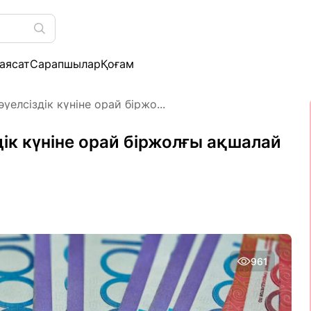
аясат
Сарапшылар
Қоғам
елсіздік күніне орай біржо...
ік күніне орай біржолғы ақшалай
961