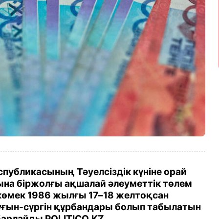
публикасының Тәуелсіздік күніне орай
на біржолғы ақшалай әлеуметтік төлем
 көмек 1986 жылғы 17–18 желтоқсан
уғын-сүргін құрбандары болып табылатын
абарлайды POLITICO.KZ.