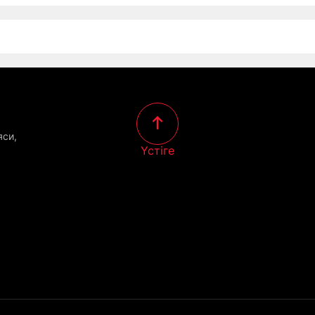
яси,
Үстіге