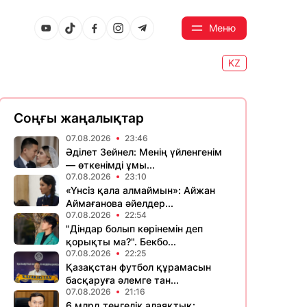
Меню
KZ
Соңғы жаңалықтар
07.08.2026
23:46
Әділет Зейнел: Менің үйленгенім
— өткенімді ұмы...
07.08.2026
23:10
«Үнсіз қала алмаймын»: Айжан
Аймағанова әйелдер...
07.08.2026
22:54
"Діндар болып көрінемін деп
қорықты ма?". Бекбо...
07.08.2026
22:25
Қазақстан футбол құрамасын
басқаруға әлемге тан...
07.08.2026
21:16
6 млрд теңгелік алаяқтық: