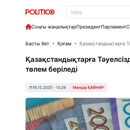
Соңғы жаңалықтар
Президент
Парламент
С
Басты бет
Қоғам
Қазақстандықтарға Тәу
Қазақстандықтарға Тәуелсізд
төлем беріледі
16.12.2025
•
13:26
Мөлдір ҚАЙНАР