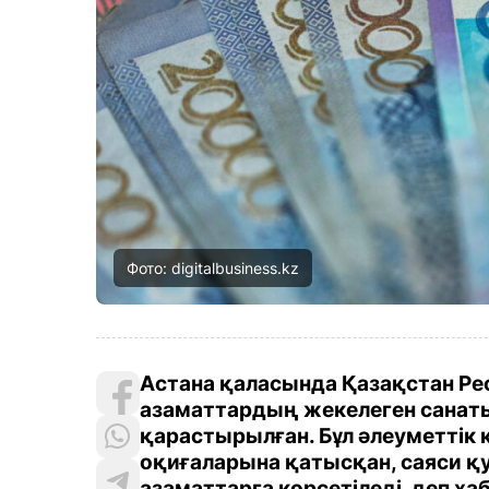
Фото: digitalbusiness.kz
Астана қаласында Қазақстан Рес
азаматтардың жекелеген санаты
қарастырылған. Бұл әлеуметтік
оқиғаларына қатысқан, саяси қ
азаматтарға көрсетіледі, деп х