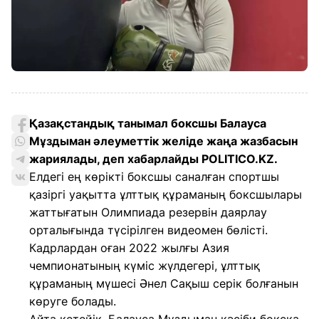
Қазақстандық танымал боксшы Балауса
Мұздыман әлеуметтік желіде жаңа жазбасын
жариялады, деп хабарлайды POLITICO.KZ.
Елдегі ең көрікті боксшы саналған спортшы
қазіргі уақытта ұлттық құраманың боксшылары
жаттығатын Олимпиада резервін даярлау
орталығында түсірілген видеомен бөлісті.
Кадрлардан оған 2022 жылғы Азия
чемпионатының күміс жүлдегері, ұлттық
құраманың мүшесі Әнел Сақыш серік болғанын
көруге болады.