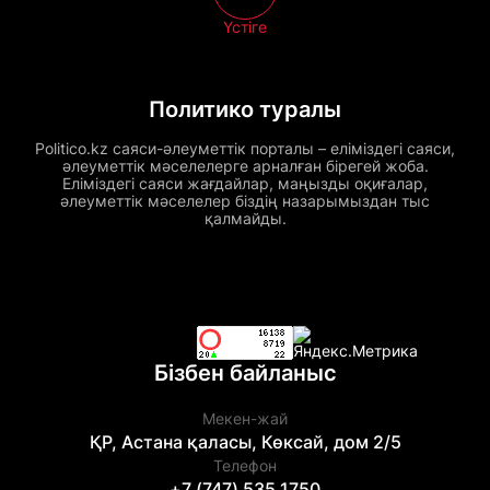
Үстіге
Политико туралы
Politico.kz саяси-әлеуметтік порталы – еліміздегі саяси,
әлеуметтік мәселелерге арналған бірегей жоба.
Еліміздегі саяси жағдайлар, маңызды оқиғалар,
әлеуметтік мәселелер біздің назарымыздан тыс
қалмайды.
Бізбен байланыс
Мекен-жай
ҚР, Астана қаласы, Көксай, дом 2/5
Телефон
+7 (747) 535 1750