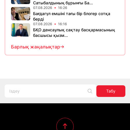
Сатыбалдының бұрынғы Ба...
07.08.2026
16:26
Бағдагүл емшіні тағы бір блогер сотқа
берді
07.08.2026
16:16
БҚО денсаулық сақтау басқармасының
басшысы қызм...
Барлық жаңалықтар
Табу