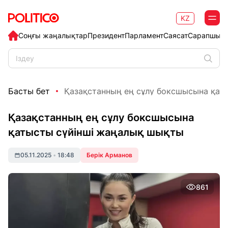
KZ
Соңғы жаңалықтар
Президент
Парламент
Саясат
Сарапшыл
Басты бет
Қазақстанның ең сұлу боксшысына қатыс
Қазақстанның ең сұлу боксшысына
қатысты сүйінші жаңалық шықты
05.11.2025
•
18:48
Берік Арманов
861