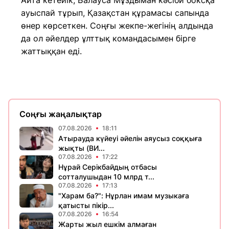
Айта кетейік, Балауса Мұздыман кәсіби боксқа
ауыспай тұрып, Қазақстан құрамасы сапында
өнер көрсеткен. Соңғы жекпе-жегінің алдында
да ол әйелдер ұлттық командасымен бірге
жаттыққан еді.
Соңғы жаңалықтар
07.08.2026
18:11
Атырауда күйеуі әйелін аяусыз соққыға
жықты (ВИ...
07.08.2026
17:22
Нұрай Серікбайдың отбасы
сотталушыдан 10 млрд т...
07.08.2026
17:13
"Харам ба?": Нұрлан имам музыкаға
қатысты пікір...
07.08.2026
16:54
Жарты жыл ешкім алмаған