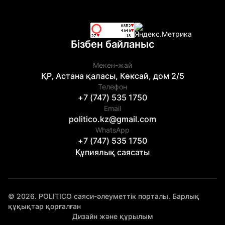
Бізбен байланыс
Мекен-жай
ҚР, Астана қаласы, Көксай, дом 2/5
Телефон
+7 (747) 535 1750
Email
politico.kz@gmail.com
WhatsApp
+7 (747) 535 1750
Құпиялық саясаты
© 2026. POLITICO саяси-әлеуметтік порталы. Барлық
құқықтар қорғалған
Дизайн және құрылым