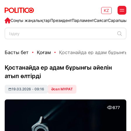
KZ
Соңғы жаңалықтар
Президент
Парламент
Саясат
Сарапшыл
Басты бет
Қоғам
Қостанайда ер адам бұрынғы ә
Қостанайда ер адам бұрынғы әйелін
атып өлтірді
19.03.2026
•
09:16
Әсел МҰРАТ
877