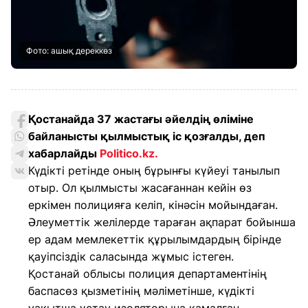
Фото: ашық дереккөз
Қостанайда 37 жастағы әйелдің өліміне
байланысты қылмыстық іс қозғалды, деп
хабарлайды
Politico.kz
.
Күдікті ретінде оның бұрынғы күйеуі танылып
отыр. Ол қылмысты жасағаннан кейін өз
еркімен полицияға келіп, кінәсін мойындаған.
Әлеуметтік желілерде тараған ақпарат бойынша
ер адам мемлекеттік құрылымдардың бірінде
қауіпсіздік саласында жұмыс істеген.
Қостанай облысы полиция департаментінің
баспасөз қызметінің мәліметінше, күдікті