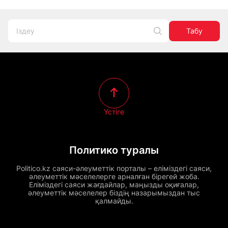
Табу
Үстіге
Политико туралы
Politico.kz саяси-әлеуметтік порталы – еліміздегі саяси,
әлеуметтік мәселелерге арналған бірегей жоба.
Еліміздегі саяси жағдайлар, маңызды оқиғалар,
әлеуметтік мәселелер біздің назарымыздан тыс
қалмайды.