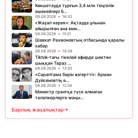
Көкшетауда тұрғын 3,4 млн теңгелік
әшекейлері б...
08.08.2026
16:32
«Жауап керек»: Ақтауда ұлынан
айырылған ана мин...
08.08.2026
15:21
Шавкат Рахмоновтың отбасында қаралы
хабар
08.08.2026
14:38
Tiktok-тағы тікелей эфирде шектен
шыққан Тараз ...
08.08.2026
13:35
«Сараптама бәрін өзгертті»: Арман
Дүйсеновтің ә...
08.08.2026
12:39
Министр грантқа түсе алмаған
талапкерлерге маңы...
Барлық жаңалықтар