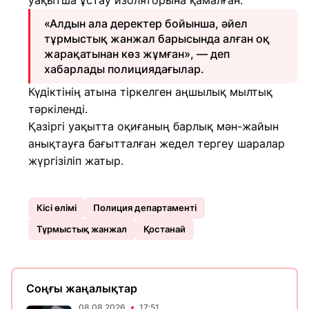
уақытша ұстау изоляторына қамалған.
«Алдын ала деректер бойынша, әйел
тұрмыстық жанжал барысында алған оқ
жарақатынан көз жұмған», — деп
хабарлады полициядағылар.
Күдіктінің атына тіркелген аңшылық мылтық
тәркіленді.
Қазіргі уақытта оқиғаның барлық мән-жайын
анықтауға бағытталған жедел тергеу шаралар
жүргізіліп жатыр.
Кісі өлімі
Полиция департаменті
Тұрмыстық жанжал
Қостанай
Соңғы жаңалықтар
08.08.2026
17:51