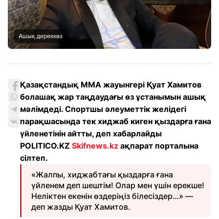
Ашық дереккөз
Қазақстандық MMA жауынгері Қуат Хамитов
болашақ жар таңдаудағы өз ұстанымын ашық
мәлімдеді. Спортшы әлеуметтік желідегі
парақшасында тек хиджаб киген қыздарға ғана
үйленетінін айтты, деп хабарлайды
POLITICO.KZ
Skifnews.kz
ақпарат порталына
сілтеп.
«Жалпы, хиджабтағы қыздарға ғана
үйленем деп шештім! Олар мен үшін ерекше!
Неліктен екенін өздеріңіз білесіздер…» —
деп жазды Қуат Хамитов.