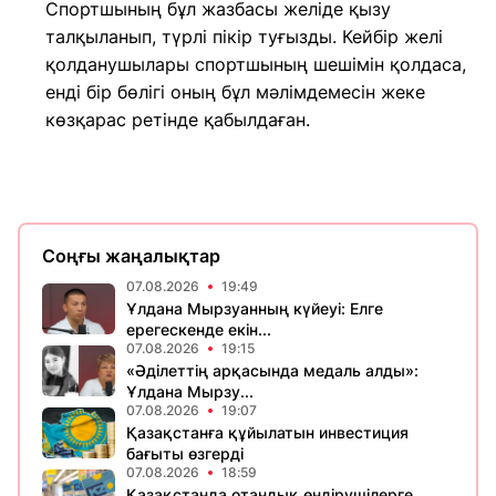
Спортшының бұл жазбасы желіде қызу
талқыланып, түрлі пікір туғызды. Кейбір желі
қолданушылары спортшының шешімін қолдаса,
енді бір бөлігі оның бұл мәлімдемесін жеке
көзқарас ретінде қабылдаған.
Соңғы жаңалықтар
07.08.2026
19:49
Ұлдана Мырзуанның күйеуі: Елге
ерегескенде екін...
07.08.2026
19:15
«Әділеттің арқасында медаль алды»:
Ұлдана Мырзу...
07.08.2026
19:07
Қазақстанға құйылатын инвестиция
бағыты өзгерді
07.08.2026
18:59
Қазақстанда отандық өндірушілерге