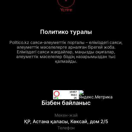
Үстіге
Политико туралы
Politico.kz саяси-әлеуметтік порталы – еліміздегі саяси,
әлеуметтік мәселелерге арналған бірегей жоба.
Еліміздегі саяси жағдайлар, маңызды оқиғалар,
әлеуметтік мәселелер біздің назарымыздан тыс
қалмайды.
Бізбен байланыс
Мекен-жай
ҚР, Астана қаласы, Көксай, дом 2/5
Телефон