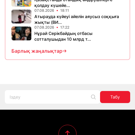
қолдау күшейе...
07.08.2026
18:11
Атырауда күйеуі әйелін аяусыз соққыға
жықты (ВИ...
07.08.2026
17:22
Нұрай Серікбайдың отбасы
сотталушыдан 10 млрд т...
Барлық жаңалықтар
Табу