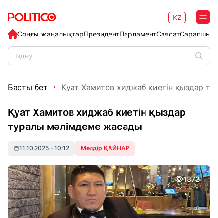
KZ
Соңғы жаңалықтар
Президент
Парламент
Саясат
Сарапшыл
Басты бет
Қуат Хамитов хиджаб киетін қыздар тур
Қуат Хамитов хиджаб киетін қыздар
туралы мәлімдеме жасады
11.10.2025
•
10:12
Мөлдір ҚАЙНАР
1372