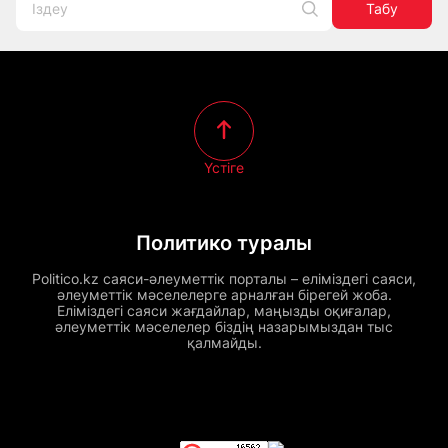
Табу
Үстіге
Политико туралы
Politico.kz саяси-әлеуметтік порталы – еліміздегі саяси,
әлеуметтік мәселелерге арналған бірегей жоба.
Еліміздегі саяси жағдайлар, маңызды оқиғалар,
әлеуметтік мәселелер біздің назарымыздан тыс
қалмайды.