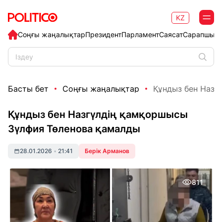
KZ
Соңғы жаңалықтар
Президент
Парламент
Саясат
Сарапшыл
Басты бет
Соңғы жаңалықтар
Құндыз бен Назг
Құндыз бен Назгүлдің қамқоршысы
Зүлфия Төленова қамалды
28.01.2026
•
21:41
Берік Арманов
811