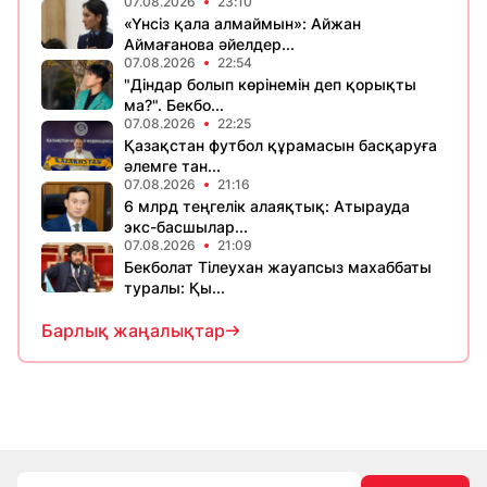
07.08.2026
23:10
«Үнсіз қала алмаймын»: Айжан
Аймағанова әйелдер...
07.08.2026
22:54
"Діндар болып көрінемін деп қорықты
ма?". Бекбо...
07.08.2026
22:25
Қазақстан футбол құрамасын басқаруға
әлемге тан...
07.08.2026
21:16
6 млрд теңгелік алаяқтық: Атырауда
экс-басшылар...
07.08.2026
21:09
Бекболат Тілеухан жауапсыз махаббаты
туралы: Қы...
Барлық жаңалықтар