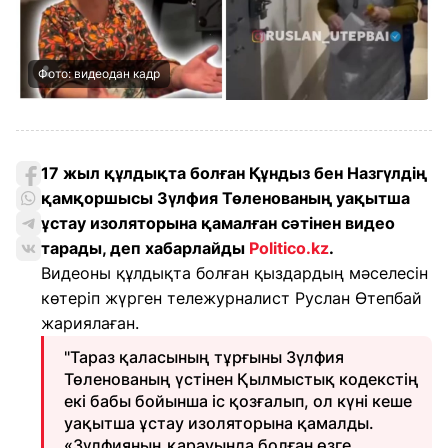
Фото: видеодан кадр
17 жыл құлдықта болған Құндыз бен Назгүлдің
қамқоршысы Зүлфия Төленованың уақытша
ұстау изоляторына қамалған сәтінен видео
тарады, деп хабарлайды
Politico.kz
.
Видеоны құлдықта болған қыздардың мәселесін
көтеріп жүрген тележурналист Руслан Өтепбай
жариялаған.
"Тараз қаласының тұрғыны Зүлфия
Төленованың үстінен Қылмыстық кодекстің
екі бабы бойынша іс қозғалып, ол күні кеше
уақытша ұстау изоляторына қамалды.
«Зүлфияның қарауында болған өзге