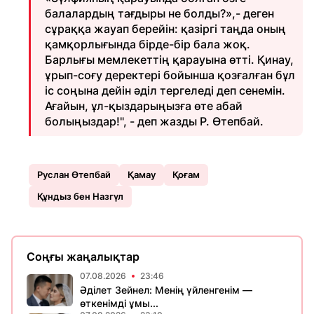
балалардың тағдыры не болды?»,- деген
сұраққа жауап берейін: қазіргі таңда оның
қамқорлығында бірде-бір бала жоқ.
Барлығы мемлекеттің қарауына өтті. Қинау,
ұрып-соғу деректері бойынша қозғалған бұл
іс соңына дейін әділ тергеледі деп сенемін.
Ағайын, ұл-қыздарыңызға өте абай
болыңыздар!", - деп жазды Р. Өтепбай.
Руслан Өтепбай
Қамау
Қоғам
Құндыз бен Назгүл
Соңғы жаңалықтар
07.08.2026
23:46
Әділет Зейнел: Менің үйленгенім —
өткенімді ұмы...