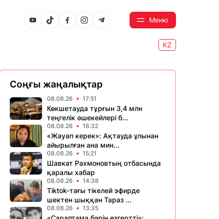
Меню
KZ
Соңғы жаңалықтар
08.08.26
17:51
Көкшетауда тұрғын 3,4 млн
теңгелік әшекейлері б...
08.08.26
16:32
«Жауап керек»: Ақтауда ұлынан
айырылған ана мин...
08.08.26
15:21
Шавкат Рахмоновтың отбасында
қаралы хабар
08.08.26
14:38
Tiktok-тағы тікелей эфирде
шектен шыққан Тараз ...
08.08.26
13:35
«Сараптама бәрін өзгертті»: