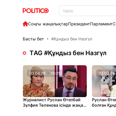
Соңғы жаңалықтар
Президент
Парламент
С
Басты бет
#Құндыз бен Назгүл
ТAG #Құндыз бен Назгүл
03.04.26
10:25
03.03.26
Журналист Руслан Өтепбай
Руслан Өте
Зүлфия Төленова ісінде жаңа
болған Құн
деректер пайда болғанын
қазіргі жа