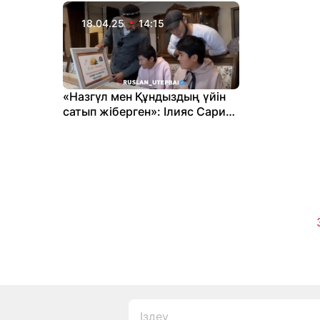
18.04.25
14:15
«Назгүл мен Құндыздың үйін
сатып жіберген»: Ілияс Сариев
тағы алдады