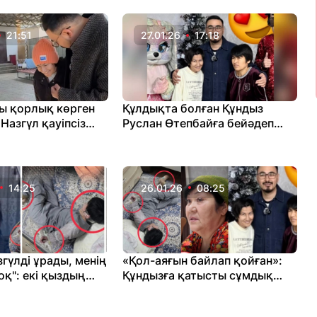
жауап берді
21:51
27.01.26
17:18
ы қорлық көрген
Құлдықта болған Құндыз
Назгүл қауіпсіз
Руслан Өтепбайға бейәдеп
рілді
сөздер айтып, қорқытты
14:25
26.01.26
08:25
гүлді ұрады, менің
«Қол-аяғын байлап қойған»:
қ": екі қыздың
Құндызға қатысты сұмдық
ы қалай ақталып
белгілі болды