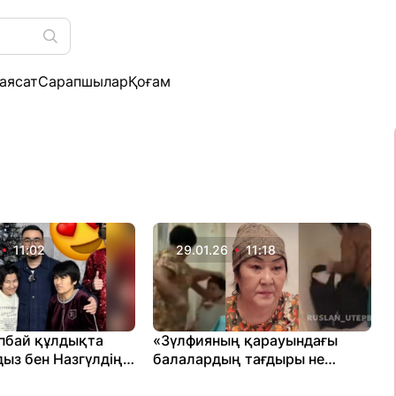
аясат
Сарапшылар
Қоғам
11:02
29.01.26
11:18
пбай құлдықта
«Зүлфияның қарауындағы
дыз бен Назгүлдің
балалардың тағдыры не
ғдайын айтты
болды?»: Руслан Өтепбай