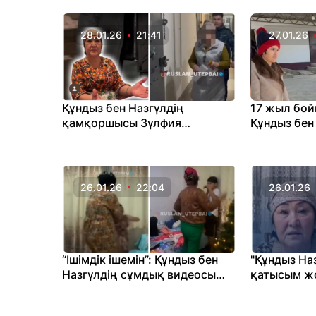
айтты
28.01.26
21:41
27.01.26
Құндыз бен Назгүлдің
17 жыл бой
қамқоршысы Зүлфия
Құндыз бен 
Төленова қамалды
ортаға көші
26.01.26
22:04
26.01.26
“Ішімдік ішемін”: Құндыз бен
"Құндыз Наз
Назгүлдің сұмдық видеосы
қатысым жо
тарады
қамқоршыс
отыр?