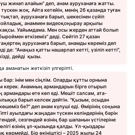
 күш жинап алайын" деп, анам ауруханаға жатты.
түскен жоқ. Айта кетейін, менің 26 қазанда туған
ттықтап, ауруханаға барып, шекесінен сүйіп
і тойладық, анаммен видеоқоңырау арқылы
 жақсы. Уайымдама. Мен осы жерден аттай болып
ыроймен өткіземіз" деді. Сөйтіп 27 қазан
таңертең ауруханаға барып, анамды көреміз деп
і де: "Анаңыз қатты нашарлап кетті, үзіліп кетті",
кізді, дейді қызы.
 аманатын жеткізіп үлгеріпті.
ы бар: інім мен сіңлім. Оларды құтты орнына
ім керек. Анамның армандарын бірге отырып
армандары өте көп еді. Мешіт салсам, ата-
лыққа барып келсек дейтін. "Қызым, осыдан
өшеміз бе?" деп анам күлуші еді. Өмірінің соңына
Тіпті ауылдағы жаңадан түскен келіндерінің бәрін
гендей, сезгендей өзінің бар шапанын үстілеріне
көлігі өзінің ұл-қызында қалды. Ұл-қыздары
көрмейді. Бір өкініштісі – 2025 жылы 24