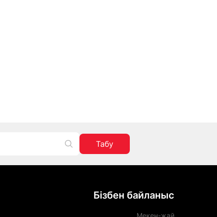
Табу
Бізбен байланыс
Мекен-жай