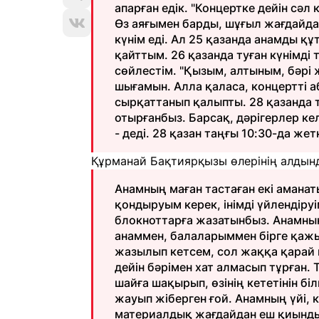
апарған едік. "Концертке дейін сәл
Өз аяғымен барды, шұғыл жағдайда 
күнім еді. Ал 25 қазанда анамды құ
қайттым. 26 қазанда туған күнімд
сөйлестім. "Қызым, алтыным, бәрі
шығамын. Алла қаласа, концертті аб
сырқаттанып қалыпты. 28 қазанда 
отырғанбыз. Барсақ, дәрігерлер келд
- деді. 28 қазан таңғы 10:30-да жет
Құрманай Бақтиярқызы өлерінің алдында
Анамның маған тастаған екі аманат
қондыруым керек, інімді үйлендіру
блокноттарға жазатынбыз. Анамның 
анаммен, балаларыммен бірге қажы
жазылып кетсем, сол жаққа қарай к
дейін бәрімен хат алмасып тұрған. 
шайға шақырып, өзінің кететінін біл
жауып жіберген ғой. Анамның үйі, 
материалдық жағдайдан еш қиындық 