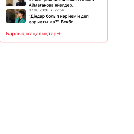
Аймағанова әйелдер...
07.08.2026
22:54
"Діндар болып көрінемін деп
қорықты ма?". Бекбо...
Барлық жаңалықтар