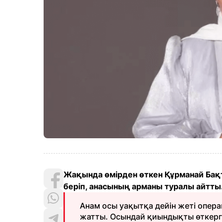
Жақында өмірден өткен Құрманай Бақт
беріп, анасының арманы туралы айтты
Анам осы уақытқа дейін жеті опера
жатты. Осындай қиындықты өткерге