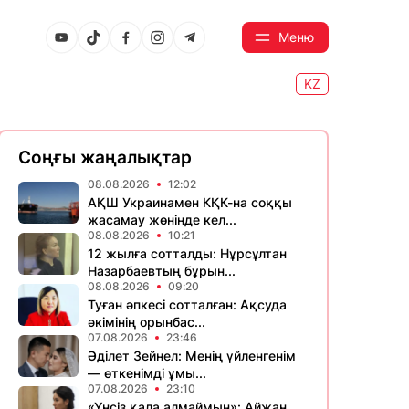
Меню
KZ
Соңғы жаңалықтар
08.08.2026
12:02
АҚШ Украинамен КҚК-на соққы
жасамау жөнінде кел...
08.08.2026
10:21
12 жылға сотталды: Нұрсұлтан
Назарбаевтың бұрын...
08.08.2026
09:20
Туған әпкесі сотталған: Ақсуда
әкімінің орынбас...
07.08.2026
23:46
Әділет Зейнел: Менің үйленгенім
— өткенімді ұмы...
07.08.2026
23:10
«Үнсіз қала алмаймын»: Айжан