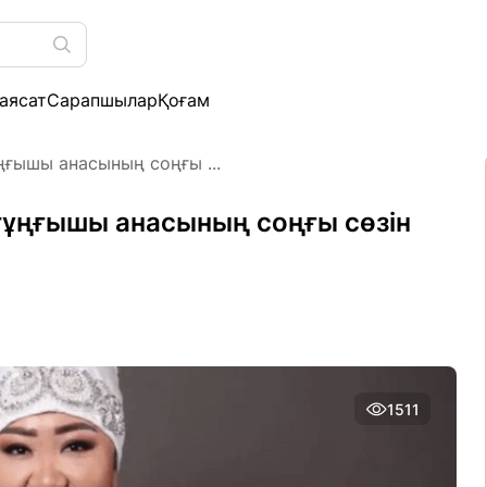
аясат
Сарапшылар
Қоғам
ғышы анасының соңғы ...
ұңғышы анасының соңғы сөзін
1511