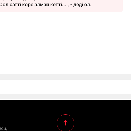
л сәтті көре алмай кетті... , - деді ол.
яси,