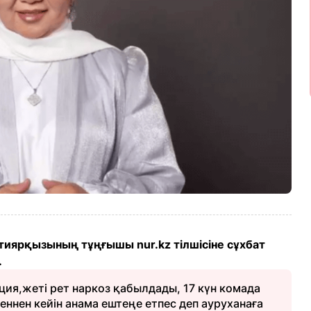
иярқызының тұңғышы nur.kz тілшісіне сұхбат
.
ция,жеті рет наркоз қабылдады, 17 күн комада
ннен кейін анама ештеңе етпес деп ауруханаға