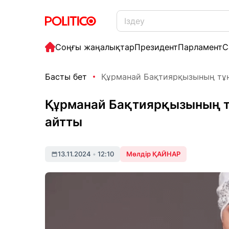
Соңғы жаңалықтар
Президент
Парламент
С
Басты бет
Құрманай Бақтиярқызының тұң
Құрманай Бақтиярқызының т
айтты
13.11.2024
•
12:10
Мөлдір ҚАЙНАР