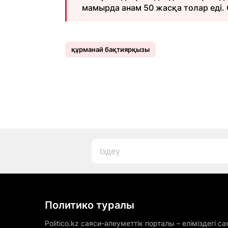
мамырда анам 50 жасқа толар еді. Со
құрманай бақтиярқызы
Политико туралы
Politico.kz саяси-әлеуметтік порталы – еліміздегі са