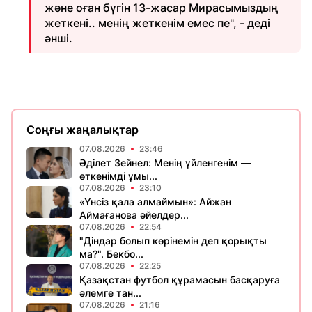
және оған бүгін 13-жасар Мирасымыздың
жеткені.. менің жеткенім емес пе", - деді
әнші.
Соңғы жаңалықтар
07.08.2026
23:46
Әділет Зейнел: Менің үйленгенім —
өткенімді ұмы...
07.08.2026
23:10
«Үнсіз қала алмаймын»: Айжан
Аймағанова әйелдер...
07.08.2026
22:54
"Діндар болып көрінемін деп қорықты
ма?". Бекбо...
07.08.2026
22:25
Қазақстан футбол құрамасын басқаруға
әлемге тан...
07.08.2026
21:16