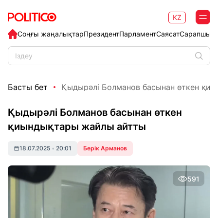
KZ
Соңғы жаңалықтар
Президент
Парламент
Саясат
Сарапшыл
Басты бет
Қыдырәлі Болманов басынан өткен қиы
Қыдырәлі Болманов басынан өткен
қиындықтары жайлы айтты
18.07.2025
•
20:01
Берік Арманов
591