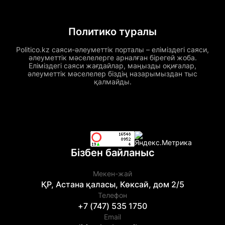
Политико туралы
Politico.kz саяси-әлеуметтік порталы – еліміздегі саяси,
әлеуметтік мәселелерге арналған бірегей жоба.
Еліміздегі саяси жағдайлар, маңызды оқиғалар,
әлеуметтік мәселелер біздің назарымыздан тыс
қалмайды.
Бізбен байланыс
Мекен-жай
ҚР, Астана қаласы, Көксай, дом 2/5
Телефон
+7 (747) 535 1750
Email