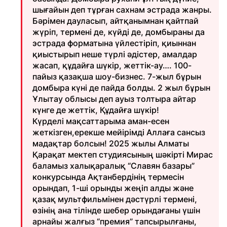
шығайын деп тұрған сахнам эстрада жанры.
Бәрімен дауласып, айтқанымнан қайтпай
жүріп, термені де, күйді де, домбыраны да
эстрада форматына үйлестіріп, қиыннан
қиыстырып неше түрлі әдістер, амалдар
жасап, құдайға шүкір, жеттік-ау…. 100-
пайыз қазақша шоу-бизнес. 7-жыл бұрын
домбыра күні де пайда болды. 2 жыл бұрын
Ұлытау облысы деп ауыз толтыра айтар
күнге де жеттік, Құдайға шүкір!
Күрделі мақсаттарыма аман-есен
жеткізген,ерекше мейірімді Аллаға сансыз
мадақтар болсын! 2025 жылы Алматы
Қарақат мектеп студиясының шәкірті Мирас
баламыз халықаралық “Славян базары”
конкурсында Ақтанбердінің термесін
орындап, 1-ші орынды жеңіп алды және
қазақ мультфильмінен дәстүрлі термені,
өзінің ана тілінде шебер орындағаны үшін
арнайы жалғыз “премия” тапсырылғаны,