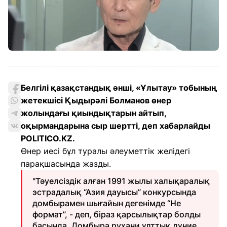
Белгілі қазақстандық әнші, «Ұлытау» тобының
жетекшісі Қыдырәлі Болманов өнер
жолындағы қиындықтарын айтып,
оқырмандарына сыр шертті, деп хабарлайды
POLITICO.KZ.
Өнер иесі бұл туралы әлеуметтік желідегі
парақшасында жазды.
"Тәуелсіздік алған 1991 жылы халықаралық
эстрадалық “Азия дауысы” конкурсында
домбырамен шығайын дегенімде “Не
формат”, - деп, біраз қарсылықтар болды
басында. Домбыра рухани ұлттық дүние,