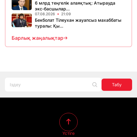
6 млрд теңгелік алаяқтық: Атырауда
экс-басшылар...
07.08.2026
21:09
Бекболат Тілеухан жауапсыз махаббаты
туралы: Қы...
Барлық жаңалықтар
Табу
Үстіге