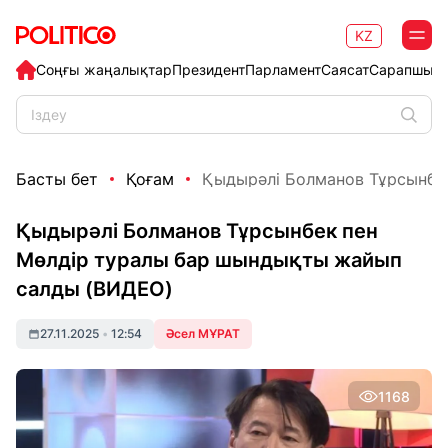
KZ
Соңғы жаңалықтар
Президент
Парламент
Саясат
Сарапшыл
Басты бет
Қоғам
Қыдырәлі Болманов Тұрсынбек 
Қыдырәлі Болманов Тұрсынбек пен
Мөлдір туралы бар шындықты жайып
салды (ВИДЕО)
27.11.2025
•
12:54
Әсел МҰРАТ
1168