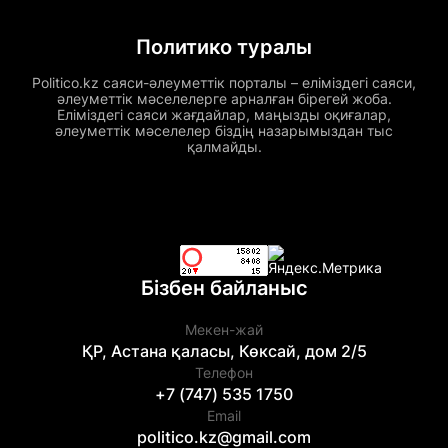
Политико туралы
Politico.kz саяси-әлеуметтік порталы – еліміздегі саяси,
әлеуметтік мәселелерге арналған бірегей жоба.
Еліміздегі саяси жағдайлар, маңызды оқиғалар,
әлеуметтік мәселелер біздің назарымыздан тыс
қалмайды.
Бізбен байланыс
Мекен-жай
ҚР, Астана қаласы, Көксай, дом 2/5
Телефон
+7 (747) 535 1750
Email
politico.kz@gmail.com