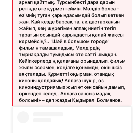
арнап қайттық. Тұрсынбекті дара дарын
ретінде өте құрметтеймін. Мөлдір болса –
өзімнің туған қарындасымдай болып кеткен
жан. Қай кезде барсақ та, ақ дастарханын
жайып, кең жүрегімен аппақ ниетін төгіп
тұратын осындай қарындасты қалай жақсы
көрмейсің?.. "Шәй в большом городе"
фильмін тамашаладық. Мөлдірдің
тырнақалды туындысы өте сәтті шыққан.
Кейіпкерлердің қалағаны орындалып, фильм
жылы әсермен, көңілге қонымды, өкінішсіз
аяқталады. Құрметті оқырман, отандық
киноны қолдайық! Аллаға шүкір, өз
киноиндустриямыз жыл өткен сайын дамып,
өркендеп келеді. Аллаға сансыз мадақ
болсын!» – деп жазды Қыдырәлі Болманов.