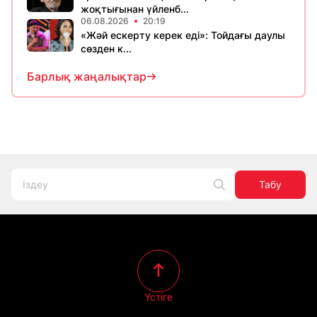
жоқтығынан үйленб...
06.08.2026
20:19
«Жәй ескерту керек еді»: Тойдағы даулы
сөзден к...
Барлық жаңалықтар
Табу
Үстіге