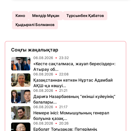
Кино
Мөлдір Мұқан
Тұрсынбек Қабатов
Қыдырәлі Болманов
Соңғы жаңалықтар
06.08.2026
23:32
«Кесте сақталмаса, жауап бересіздер»:
Атырау об...
06.08.2026
22:08
Қазақстаннан кеткен Нұртас Адамбай
АҚШ-қа көшуі...
06.08.2026
21:21
Дариға Назарбаевның “екінші куйеуінің”
балалары...
06.08.2026
21:17
Немере інісі: Момышұлының генерал
болуына қазақ...
06.08.2026
20:26
Ерболат Тоғызақов: Пәтерімнің