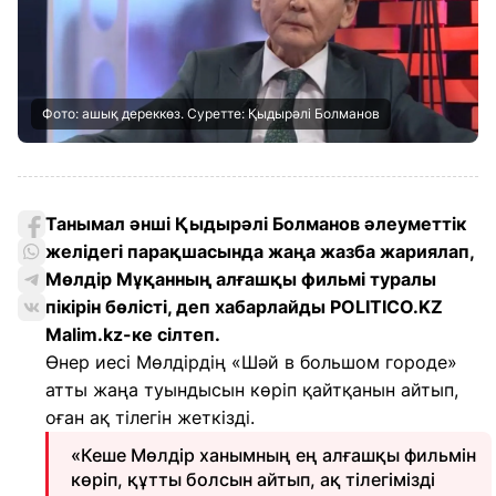
Фото: ашық дереккөз. Суретте: Қыдырәлі Болманов
Танымал әнші Қыдырәлі Болманов әлеуметтік
желідегі парақшасында жаңа жазба жариялап,
Мөлдір Мұқанның алғашқы фильмі туралы
пікірін бөлісті, деп хабарлайды POLITICO.KZ
Malim.kz-ке сілтеп
.
Өнер иесі Мөлдірдің «Шәй в большом городе»
атты жаңа туындысын көріп қайтқанын айтып,
оған ақ тілегін жеткізді.
«Кеше Мөлдір ханымның ең алғашқы фильмін
көріп, құтты болсын айтып, ақ тілегімізді