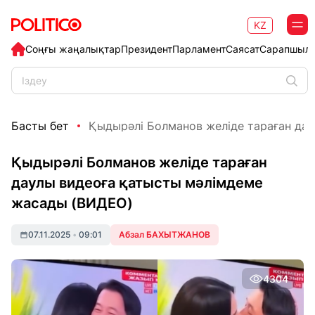
KZ
Соңғы жаңалықтар
Президент
Парламент
Саясат
Сарапшыл
Басты бет
Қыдырәлі Болманов желіде тараған даул
Қыдырәлі Болманов желіде тараған
даулы видеоға қатысты мәлімдеме
жасады (ВИДЕО)
07.11.2025
•
09:01
Абзал БАХЫТЖАНОВ
4304