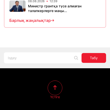
08.08.2026
12:39
Министр грантқа түсе алмаған
талапкерлерге маңы...
Барлық жаңалықтар
Табу
Үстіге