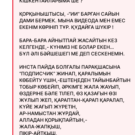
КІШКЕНТАЙЛАРЫМА ШЕ ?
ҚОРҚЫНЫШТЫСЫ, -“ИИ” БАРҒАН САЙЫН
ДАМИ БЕРМЕК. МЫНА ВИДЕОДА МЕН ЕМЕС
ЕКЕНІМ КӨРІНІП ТҰР. ҚҰДАЙҒА ШҮКІР !
БАРА-БАРА АЙНЫТПАЙ ЖАСАЙТЫН КЕЗ
КЕЛГЕНДЕ,- КҮНІМІЗ НЕ БОЛАР ЕКЕН…
БҰЛ ӘЛІ БӘЙШЕШЕГІ МЕ ДЕП СЕСКЕНЕМІН.
ИНСТА ПАЙДА БОЛҒАЛЫ ПАРАҚШАСЫНА
“ПОДПИСЧИК” ЖИНАП, ҚАРАЛЫМЫН
КӨБЕЙТУ ҮШІН,-ЕШТЕҢЕДЕН ТАЙЫНБАЙТЫН
ТОБЫР КӨБЕЙІП, ӘРКІМГЕ ЖАЛА ЖАУЫП,
ӨЗДЕРІНЕ БӘЛЕ ТІЛЕП, ӨЗ ҚАЗАҒЫН ӨЗІ
ЖҰЛЫП ЖЕП, ҚАРАПТАН-ҚАРАП ҚАРАЛАП,
КҮЙЕ ЖАҒЫП ЖҮРЕТІН,
АР-НАМЫСТАН ЖҰРДАЙ,
АЛЛАДАН ҚОРЫҚПАЙТЫН,-
ЖАЛА-ЖАПҚЫШ,
ПІКІР-АЙТҚЫШ,