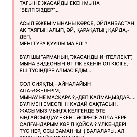
ТАҒЫ НЕ ЖАСАЙДЫ ЕКЕН МЫНА
“БЕЛГІСІЗДЕР”…
АСЫЛ ӘЖЕМ МЫНАНЫ КӨРСЕ, ОЙЛАНБАСТАН
АҚ ТАЯҒЫН АЛЫП, ӘЙ, ҚАРАҚАТЫҢ ҚАЙДА,-
ДЕП,
МЕНІ ТҰРА ҚУУШЫ МА ЕДІ ?
БҰЛ ШЫҒАРМАНЫҢ “ЖАСАНДЫ ИНТЕЛЛЕКТ”,
МЫНА ВИДЕОНЫҢ ӨТІРІК ЕКЕНІН ОЛ КІСІГЕ,-
ЕШ ТҮСІНДІРЕ АЛМАС ЕДІМ…
СОЛ СИЯҚТЫ,- АЙНАЛАЙЫН
АПА-ӘЖЕЛЕРІМ,
МЫНАУ НЕ МАСҚАРА ?,-ДЕП ҚАЛМАҢЫЗДАР…..
БҰЛ МЕН ЕМЕСПІН ! ҚҰДАЙ САҚТАСЫН.
ЖАСЫМЫЗ МЫҢҒА КЕЛГЕНДЕ ӨТЕ
ЫҢҒАЙСЫЗДАУ ЕКЕН.. ӘСІРЕСЕ АЛЛА БЕРЕ
САЛҒАНДАРЫМ КӨРІП ҚОЙСА ? ҮЛКЕНДЕРІ
ТҮСІНЕР, ОСЫ ЗАМАННЫҢ БАЛАЛАРЫ. АЛ