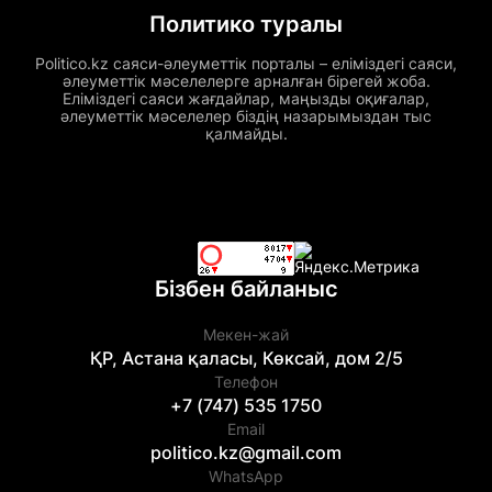
Политико туралы
Politico.kz саяси-әлеуметтік порталы – еліміздегі саяси,
әлеуметтік мәселелерге арналған бірегей жоба.
Еліміздегі саяси жағдайлар, маңызды оқиғалар,
әлеуметтік мәселелер біздің назарымыздан тыс
қалмайды.
Бізбен байланыс
Мекен-жай
ҚР, Астана қаласы, Көксай, дом 2/5
Телефон
+7 (747) 535 1750
Email
politico.kz@gmail.com
WhatsApp