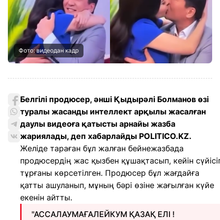
Фото: видеодан кадр
Белгілі продюсер, әнші Қыдырәлі Болманов өзі
туралы жасанды интеллект арқылы жасалған
даулы видеоға қатысты арнайы жазба
жариялады, деп хабарлайды POLITICO.KZ.
Желіде тараған бұл жалған бейнежазбада
продюсердің жас қызбен құшақтасып, кейін сүйісі
тұрғаны көрсетілген. Продюсер бұл жағдайға
қатты ашуланып, мұның бәрі өзіне жағылған күйе
екенін айтты.
"АССАЛАУМАҒАЛЕЙКУМ ҚАЗАҚ ЕЛІ !