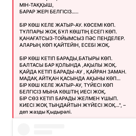
МІН-ТАҚҚЫШ,
БАРАР ЖЕРІ БЕЛГІСІЗ…..
БІР КӨШ КЕЛЕ ЖАТЫР-АУ. КӨСЕМІ КӨП.
ТҰЛПАРЫ ЖОҚ БҰЛ КӨШТІҢ ЕСЕГІ КӨП.
ҚАНАҒАТСЫЗ-ТОЙЫМСЫЗ ПӘС ПЕНДЕЛЕР.
АЛАРЫҢ КӨП ҚАЙТЕЙІН, ЕСЕБІ ЖОҚ.
БІР КӨШ КЕТІП БАРАДЫ,БАТЫРЫ КӨП.
БАЛТАСЫ БАР ҚОЛЫНДА ,АҚЫЛЫ ЖОҚ.
ҚАЙДА КЕТІП БАРАДЫ-АУ , ҚАЙРАН ЗАМАН.
МАДАҚ АЙТҚАН ҚАСЫНДА АҚЫНЫ КӨП…
БІР КӨШ КЕЛЕ ЖАТЫР-АУ, ТҮЙЕСІ КӨП
БЕЛГІСІЗ МЫНА КӨШТІҢ ИЕСІ ЖОҚ.
БІР СӨЗ КЕТІП БАРАДЫ ЖЕЛМЕН ҰШЫП.
КИЕСІ ЖОҚ ТЫҢДАЙТЫН ЖҮЙЕСІ ЖОҚ…", –
деп жазды Қыдырәлі.