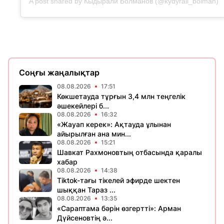
A post shared by Кыдырали Болманов (@kydyrali_bolman)
Соңғы жаңалықтар
08.08.2026
17:51
Көкшетауда тұрғын 3,4 млн теңгелік
әшекейлері б...
08.08.2026
16:32
«Жауап керек»: Ақтауда ұлынан
айырылған ана мин...
08.08.2026
15:21
Шавкат Рахмоновтың отбасында қаралы
хабар
08.08.2026
14:38
Tiktok-тағы тікелей эфирде шектен
шыққан Тараз ...
08.08.2026
13:35
«Сараптама бәрін өзгертті»: Арман
Дүйсеновтің ә...