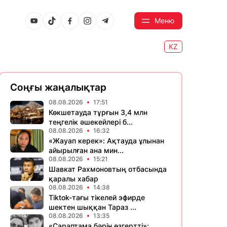
Меню
KZ
Соңғы жаңалықтар
08.08.2026
17:51
Көкшетауда тұрғын 3,4 млн
теңгелік әшекейлері б...
08.08.2026
16:32
«Жауап керек»: Ақтауда ұлынан
айырылған ана мин...
08.08.2026
15:21
Шавкат Рахмоновтың отбасында
қаралы хабар
08.08.2026
14:38
Tiktok-тағы тікелей эфирде
шектен шыққан Тараз ...
08.08.2026
13:35
«Сараптама бәрін өзгертті»: