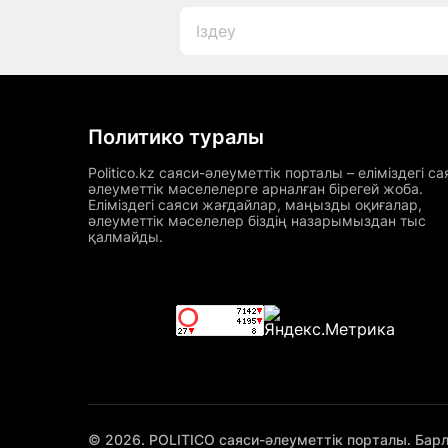
Политико туралы
Politico.kz саяси-әлеуметтік порталы – еліміздегі са
әлеуметтік мәселелерге арналған бірегей жоба.
Еліміздегі саяси жағдайлар, маңызды оқиғалар,
әлеуметтік мәселелер біздің назарымыздан тыс
қалмайды.
© 2026. POLITICO саяси-әлеуметтік порталы. Бар