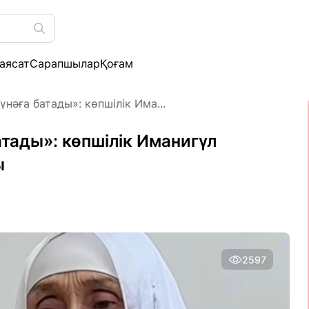
аясат
Сарапшылар
Қоғам
нәға батады»: көпшілік Има...
атады»: көпшілік Иманигүл
ы
2597