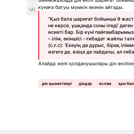
Бейнежазбада дін өкілі шариғат бойынш
күнәға батуы мүмкін екенін айтады.
“Қыз бала шариғат бойынша 9 жаста
не көрсе, ұшқанда соны іледі’ деген
өсиеті бар. Бір күні пайғамбарымыз 
– ілім, екіншісі – ғибадат жайлы 
(с.ғ.с): ‘Екеуің де дұрыс, бірақ ілі
өзгеге де, өзіңе де пайдалы, ал ғибад
Алайда желі қолданушылары дін өкілінің
дін қызметкері
діндар
ислам
қыз бал