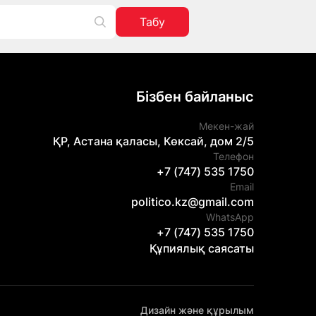
Табу
Бізбен байланыс
Мекен-жай
ҚР, Астана қаласы, Көксай, дом 2/5
Телефон
+7 (747) 535 1750
Email
politico.kz@gmail.com
WhatsApp
+7 (747) 535 1750
Құпиялық саясаты
Дизайн және құрылым