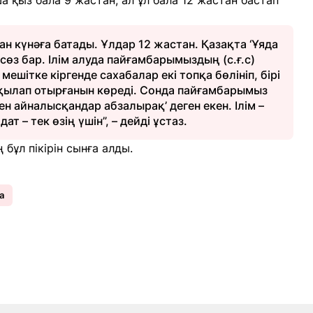
а қыз бала 9 жастан, ал ұл бала 12 жастан бастап
н күнәға батады. Ұлдар 12 жастан. Қазақта ‘Ұяда
 сөз бар. Ілім алуда пайғамбарымыздың (с.ғ.с)
мешітке кіргенде сахабалар екі топқа бөлініп, бірі
талқылап отырғанын көреді. Сонда пайғамбарымыз
ммен айналысқандар абзалырақ’ деген екен. Ілім –
ат – тек өзің үшін”, – дейді ұстаз.
 бұл пікірін сынға алды.
а