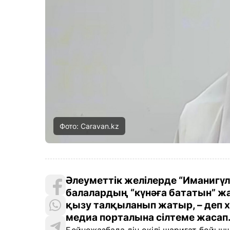
Фото: Caravan.kz
Әлеуметтік желілерде “Иманигүл
балалардың “күнәға бататын” жа
қызу талқыланып жатыр, – деп х
медиа порталына сілтеме жасап