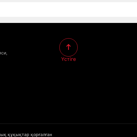
яси,
Үстіге
лық құқықтар қорғалған