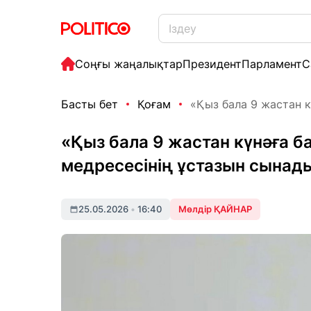
Соңғы жаңалықтар
Президент
Парламент
С
Басты бет
Қоғам
«Қыз бала 9 жастан кү
«Қыз бала 9 жастан күнәға б
медресесінің ұстазын сынад
25.05.2026
•
16:40
Мөлдір ҚАЙНАР