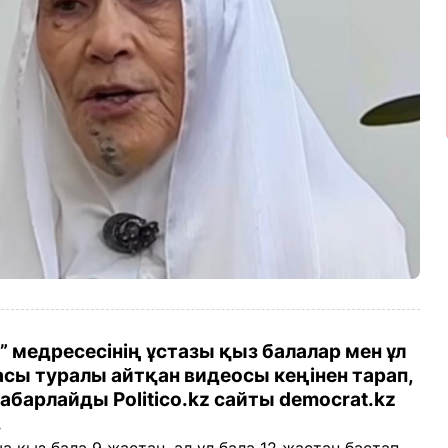
” медресесінің ұстазы қыз балалар мен ұл
сы туралы айтқан видеосы кеңінен тарап,
абарлайды Politico.kz сайты democrat.kz
.