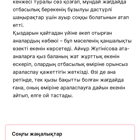
кенжесі туралы сөз қозғап, мұндай жағдайда
отбасылық берекенің бұзылуы дәстүрлі
шаңырақтар үшін ауыр соққы болатынын атап
өтті.
Қыздарын қайтадан үйіне әкеп отырған
аналардың көбеюі – бұл мәселенің қаншалықты
өзекті екенін көрсетеді. Айнұр Жүгінісова ата-
аналарға қыз баланың жат жұрттық екенін
ескеріп, олардың отбасылық өміріне орынсыз
араласпау қажеттігін жеткізді. Өзі де ана
ретінде, тек қызы бақытты болған жағдайда
ғана, оның өміріне араласпауға дайын екенін
айтып, елге ой тастады.
Соңғы жаңалықтар