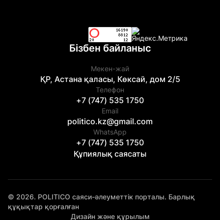
Бізбен байланыс
Мекен-жай
ҚР, Астана қаласы, Көксай, дом 2/5
Телефон
+7 (747) 535 1750
Email
politico.kz@gmail.com
WhatsApp
+7 (747) 535 1750
Құпиялық саясаты
© 2026. POLITICO саяси-әлеуметтік порталы. Барлық
құқықтар қорғалған
Дизайн және құрылым