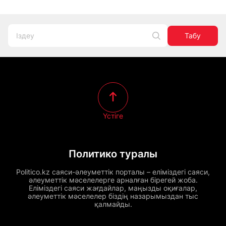
Табу
Үстіге
Политико туралы
Politico.kz саяси-әлеуметтік порталы – еліміздегі саяси,
әлеуметтік мәселелерге арналған бірегей жоба.
Еліміздегі саяси жағдайлар, маңызды оқиғалар,
әлеуметтік мәселелер біздің назарымыздан тыс
қалмайды.