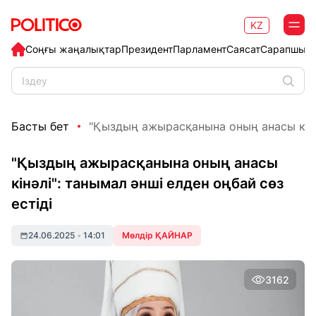
KZ
Соңғы жаңалықтар
Президент
Парламент
Саясат
Сарапшыл
Басты бет
"Қыздың ажырасқанына оның анасы кінәл
"Қыздың ажырасқанына оның анасы
кінәлі": танымал әнші елден оңбай сөз
естіді
24.06.2025
•
14:01
Мөлдір ҚАЙНАР
3162