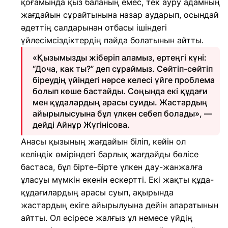
қоғамында қыз баланың емес, тек ауру адамның
жағдайын сұрайтынына назар аударып, осындай
әдеттің салдарынан отбасы ішіндегі
үйлесімсіздіктердің пайда болатынын айтты.
«Қызымызды жіберіп аламыз, ертеңгі күні:
“Доча, как ты?” деп сұраймыз. Сөйтіп-сөйтіп
біреудің үйіндегі нәрсе келесі үйге проблема
болып көше бастайды. Соңында екі құдағи
мен құдалардың арасы суиды. Жастардың
айырылысуына бұл үлкен себеп болады», —
дейді Айнұр Жүгінісова.
Анасы қызының жағдайын біліп, кейін ол
келіндік өміріндегі барлық жағдайды бөлісе
бастаса, бұл бірте-бірте үлкен дау-жанжалға
ұласуы мүмкін екенін ескертті. Екі жақты құда-
құдағилардың арасы суып, ақырында
жастардың екіге айырылуына дейін апаратынын
айтты. Ол әсіресе жалғыз ұл немесе үйдің