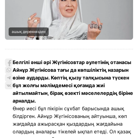
ашық дереккөзден
Белгілі әнші әрі Жүгінісовтар әулетінің отанасы
Айнұр Жүгінісова тағы да көпшіліктің назарын
өзіне аударды. Көптің қызу талқысына түскен
бұл жолғы мәлімдемесі қоғамда жиі
айтылмайтын, бірақ өзекті мәселелердің біріне
арналды.
Өнер иесі бұл пікірін сұхбат барысында ашық
білдірген. Айнұр Жүгінісованың айтуынша, көп
жағдайда ажырасқан қыздардың жағдайына
олардың аналары тікелей ықпал етеді. Ол қазақ