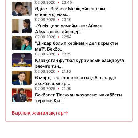
07.08.2026
23:46
Әділет Зейнел: Менің үйленгенім —
өткенімді ұмы...
07.08.2026
23:10
«Үнсіз қала алмаймын»: Айжан
Аймағанова әйелдер...
07.08.2026
22:54
"Діндар болып көрінемін деп қорықты
ма?". Бекбо...
07.08.2026
22:25
Қазақстан футбол құрамасын басқаруға
әлемге тан...
07.08.2026
21:16
6 млрд теңгелік алаяқтық: Атырауда
экс-басшылар...
07.08.2026
21:09
Бекболат Тілеухан жауапсыз махаббаты
туралы: Қы...
Барлық жаңалықтар