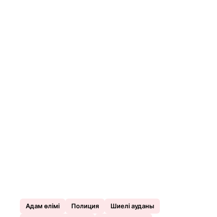
Адам өлімі
Полиция
Шиелі ауданы