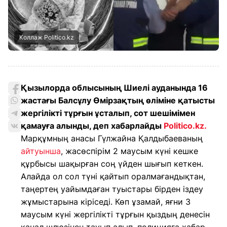
Коллаж Politico.kz
Қызылорда облысының Шиелі ауданында 16
жастағы Балсұлу Өмірзақтың өліміне қатысты
жергілікті тұрғын ұсталып, сот шешімімен
қамауға алынды, деп хабарлайды
Politico.kz.
Марқұмның анасы Гүлжайна Қалдыбаеваның
айтуынша
, жасөспірім 2 маусым күні кешке
құрбысы шақырған соң үйден шығып кеткен.
Алайда ол сол түні қайтып оралмағандықтан,
таңертең уайымдаған туыстары бірден іздеу
жұмыстарына кіріседі. Көп ұзамай, яғни 3
маусым күні жергілікті тұрғын қыздың денесін