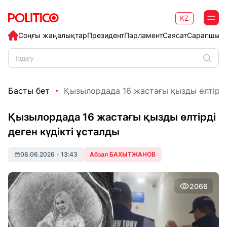
KZ
Соңғы жаңалықтар
Президент
Парламент
Саясат
Сарапшыл
Басты бет
Қызылордада 16 жастағы қызды өлтірді д
Қызылордада 16 жастағы қызды өлтірді
деген күдікті ұсталды
08.06.2026
•
13:43
Абзал БАХЫТЖАНОВ
2066