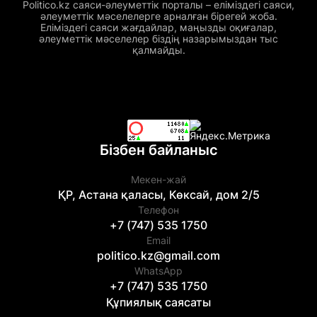
Politico.kz саяси-әлеуметтік порталы – еліміздегі саяси,
әлеуметтік мәселелерге арналған бірегей жоба.
Еліміздегі саяси жағдайлар, маңызды оқиғалар,
әлеуметтік мәселелер біздің назарымыздан тыс
қалмайды.
Бізбен байланыс
Мекен-жай
ҚР, Астана қаласы, Көксай, дом 2/5
Телефон
+7 (747) 535 1750
Email
politico.kz@gmail.com
WhatsApp
+7 (747) 535 1750
Құпиялық саясаты