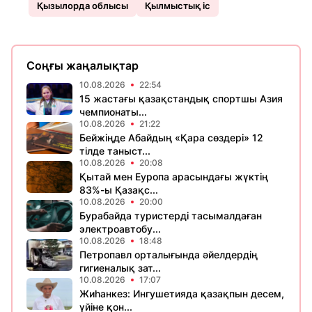
Қызылорда облысы
Қылмыстық іс
Соңғы жаңалықтар
10.08.2026
22:54
15 жастағы қазақстандық спортшы Азия
чемпионаты...
10.08.2026
21:22
Бейжіңде Абайдың «Қара сөздері» 12
тілде таныст...
10.08.2026
20:08
Қытай мен Еуропа арасындағы жүктің
83%-ы Қазақс...
10.08.2026
20:00
Бурабайда туристерді тасымалдаған
электроавтобу...
10.08.2026
18:48
Петропавл орталығында әйелдердің
гигиеналық зат...
10.08.2026
17:07
Жиһанкез: Ингушетияда қазақпын десем,
үйіне қон...