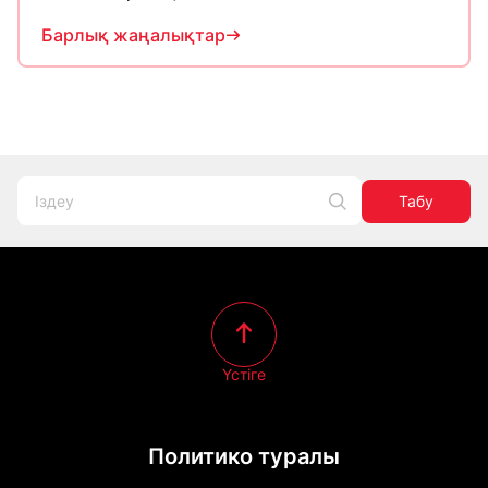
Барлық жаңалықтар
Табу
Үстіге
Политико туралы