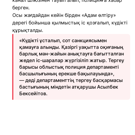
канал шлюзінен тауып алып, полицияға хабар
берген.
Осы жағдайдан кейін бірден «Адам өлтіру»
дерегі бойынша қылмыстық іс қозғалып, күдікті
құрықталды.
«Күдікті ұсталып, сот санкциясымен
қамауға алынды. Қазіргі уақытта оқиғаның
барлық мән-жайын анықтауға бағытталған
жедел іс-шаралар жүргізіліп жатыр. Тергеу
барысы облыстық полиция департаменті
басшылығының ерекше бақылауында»,
— деді департаменттің тергеу басқармасы
бастығының міндетін атқарушы Асылбек
Бексейітов.