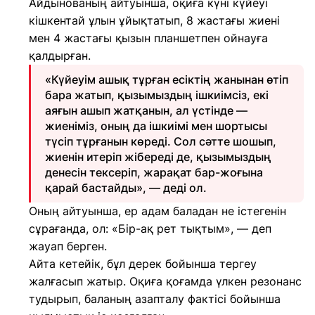
Айдынованың айтуынша, оқиға күні күйеуі
кішкентай ұлын ұйықтатып, 8 жастағы жиені
мен 4 жастағы қызын планшетпен ойнауға
қалдырған.
«Күйеуім ашық тұрған есіктің жанынан өтіп
бара жатып, қызымыздың ішкиімсіз, екі
аяғын ашып жатқанын, ал үстінде —
жиеніміз, оның да ішкиімі мен шортысы
түсіп тұрғанын көреді. Сол сәтте шошып,
жиенін итеріп жібереді де, қызымыздың
денесін тексеріп, жарақат бар-жоғына
қарай бастайды», — деді ол.
Оның айтуынша, ер адам баладан не істегенін
сұрағанда, ол: «Бір-ақ рет тықтым», — деп
жауап берген.
Айта кетейік, бұл дерек бойынша тергеу
жалғасып жатыр. Оқиға қоғамда үлкен резонанс
тудырып, баланың азапталу фактісі бойынша