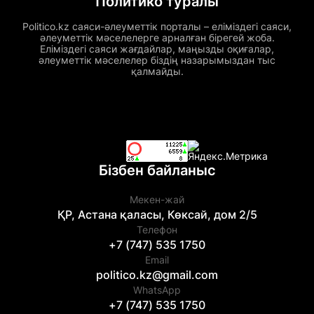
Политико туралы
Politico.kz саяси-әлеуметтік порталы – еліміздегі саяси,
әлеуметтік мәселелерге арналған бірегей жоба.
Еліміздегі саяси жағдайлар, маңызды оқиғалар,
әлеуметтік мәселелер біздің назарымыздан тыс
қалмайды.
Бізбен байланыс
Мекен-жай
ҚР, Астана қаласы, Көксай, дом 2/5
Телефон
+7 (747) 535 1750
Email
politico.kz@gmail.com
WhatsApp
+7 (747) 535 1750