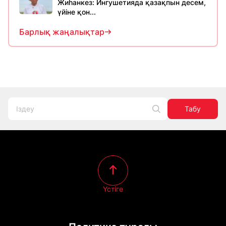
Жиһанкез: Ингушетияда қазақпын десем,
үйіне қон...
Барлық жаңалықтар
Табу
Үстіге