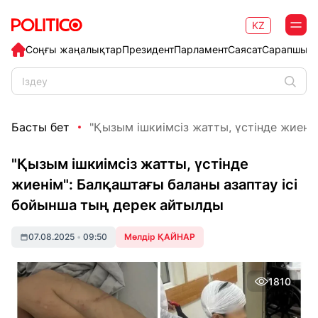
KZ
Соңғы жаңалықтар
Президент
Парламент
Саясат
Сарапшыл
Басты бет
"Қызым ішкиімсіз жатты, үстінде жиенім
"Қызым ішкиімсіз жатты, үстінде
жиенім": Балқаштағы баланы азаптау ісі
бойынша тың дерек айтылды
07.08.2025
•
09:50
Мөлдір ҚАЙНАР
1810