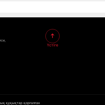
яси,
Үстіге
лық құқықтар қорғалған