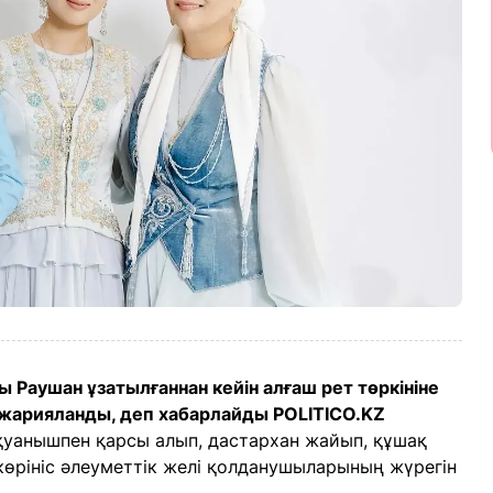
Раушан ұзатылғаннан кейін алғаш рет төркініне
а жарияланды, деп хабарлайды POLITICO.KZ
қуанышпен қарсы алып, дастархан жайып, құшақ
көрініс әлеуметтік желі қолданушыларының жүрегін