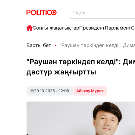
Соңғы жаңалықтар
Президент
Парламент
С
Басты бет
"Раушан төркіндеп келді": Дима
"Раушан төркіндеп келді": 
дәстүр жаңғыртты
20.10.2025
•
12:06
Айсұлу Мұрат