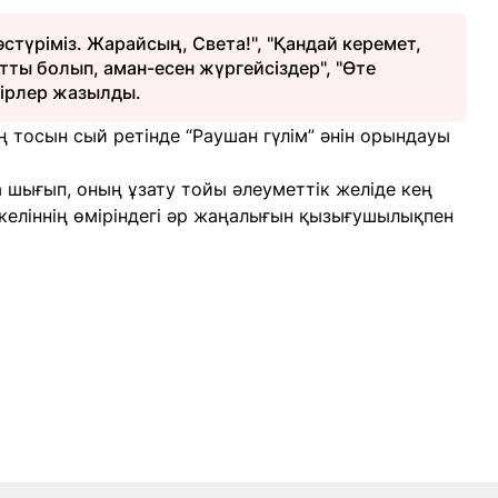
әстүріміз. Жарайсың, Света!", "Қандай керемет,
ытты болып, аман-есен жүргейсіздер", "Өте
кірлер жазылды.
ң тосын сый ретінде “Раушан гүлім” әнін орындауы
 шығып, оның ұзату тойы әлеуметтік желіде кең
с келіннің өміріндегі әр жаңалығын қызығушылықпен