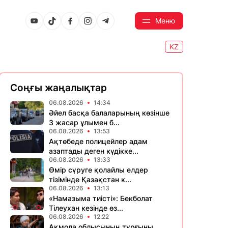
Меню
KZ
Соңғы жаңалықтар
06.08.2026
14:34
Әйел басқа балаларының көзінше
3 жасар ұлымен б...
06.08.2026
13:53
Ақтөбеде полицейлер адам
азаптады деген күдікке...
06.08.2026
13:33
Өмір сүруге қолайлы елдер
тізімінде Қазақстан к...
06.08.2026
13:13
«Намазыма тиісті»: Бекболат
Тілеухан кезінде өз...
06.08.2026
12:22
Ақмола облысының тұрғыны