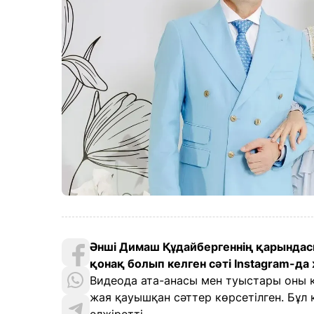
Әнші Димаш Құдайбергеннің қарындасы 
қонақ болып келген сәті Instagram-д
Видеода ата-анасы мен туыстары оны 
жая қауышқан сәттер көрсетілген. Бұл 