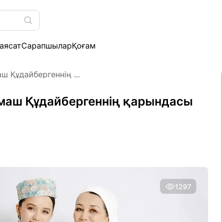
аясат
Сарапшылар
Қоғам
ш Құдайбергеннің ...
Димаш Құдайбергеннің қарындасы
1297