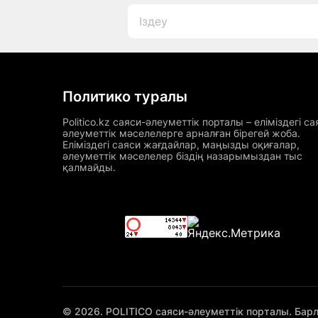
Политико туралы
Politico.kz саяси-әлеуметтік порталы – еліміздегі са
әлеуметтік мәселелерге арналған бірегей жоба.
Еліміздегі саяси жағдайлар, маңызды оқиғалар,
әлеуметтік мәселелер біздің назарымыздан тыс
қалмайды.
© 2026. POLITICO саяси-әлеуметтік порталы. Бар