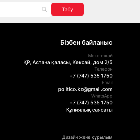
Табу
Бізбен байланыс
Мекен-жай
ҚР, Астана қаласы, Көксай, дом 2/5
Телефон
+7 (747) 535 1750
Email
politico.kz@gmail.com
WhatsApp
+7 (747) 535 1750
Құпиялық саясаты
Дизайн және құрылым