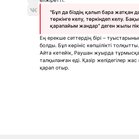
елжіретті.
"Бұл да біздің қалып бара жатқан д
төркінге келу, төркіндеп келу. Бақ
қарапайым жандар" деген жылы пі
Ең ерекше сәттердің бірі – туыстарыны
болды. Бұл көрініс көпшілікті толқытты.
Айта кетейік, Раушан жуырда тұрмысқа
талқыланған еді. Қазір желідегілер жа
қарап отыр.