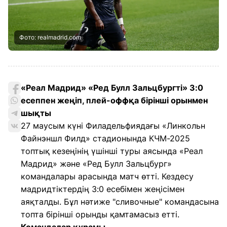
Фото: realmadrid.com
«Реал Мадрид» «Ред Булл Зальцбургті» 3:0
есеппен жеңіп, плей-оффқа бірінші орынмен
шықты
27 маусым күні Филадельфиядағы «Линкольн
Файнэншл Филд» стадионында
КЧМ-2025
топтық кезеңінің үшінші туры аясында «Реал
Мадрид» және «Ред Булл Зальцбург»
командалары арасында матч өтті. Кездесу
мадридтіктердің 3:0 есебімен жеңісімен
аяқталды. Бұл нәтиже "сливочные" командасына
топта бірінші орынды қамтамасыз етті.