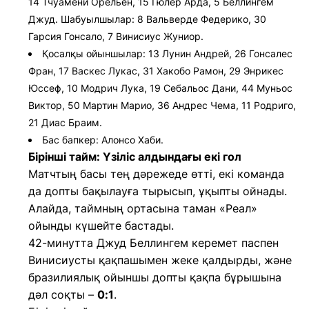
14 Тчуамени Орельен, 15 Гюлер Арда, 5 Беллингем
Джуд. Шабуылшылар: 8 Вальверде Федерико, 30
Гарсия Гонсало, 7 Винисиус Жуниор.
Қосалқы ойыншылар: 13 Лунин Андрей, 26 Гонсалес
Фран, 17 Васкес Лукас, 31 Хакобо Рамон, 29 Энрикес
Юссеф, 10 Модрич Лука, 19 Себальос Дани, 44 Муньос
Виктор, 50 Мартин Марио, 36 Андрес Чема, 11 Родриго,
21 Диас Браим.
Бас бапкер: Алонсо Хаби.
Бірінші тайм: Үзіліс алдындағы екі гол
Матчтың басы тең дәрежеде өтті, екі команда
да допты бақылауға тырысып, ұқыпты ойнады.
Алайда, таймның ортасына таман «Реал»
ойынды күшейте бастады.
42-минутта Джуд Беллингем керемет паспен
Винисиусты қақпашымен жеке қалдырды, және
бразилиялық ойыншы допты қақпа бұрышына
дәл соқты –
0:1
.