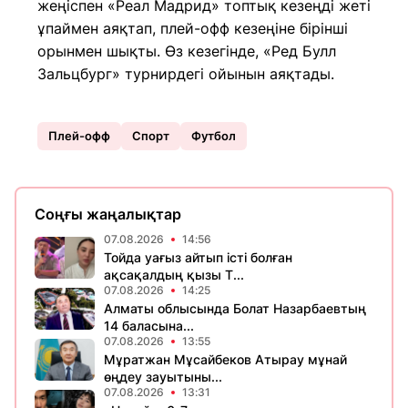
жеңіспен «Реал Мадрид» топтық кезеңді жеті
ұпаймен аяқтап, плей-офф кезеңіне бірінші
орынмен шықты. Өз кезегінде, «Ред Булл
Зальцбург» турнирдегі ойынын аяқтады.
Плей-офф
Спорт
Футбол
Соңғы жаңалықтар
07.08.2026
14:56
Тойда уағыз айтып істі болған
ақсақалдың қызы Т...
07.08.2026
14:25
Алматы облысында Болат Назарбаевтың
14 баласына...
07.08.2026
13:55
Мұратжан Мұсайбеков Атырау мұнай
өңдеу зауытыны...
07.08.2026
13:31