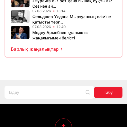
«Нұрайға 6-7 рет қана пышақ сұқтым»:
Сөзінен ай...
07.08.2026
13:14
Фельдшер Ұлдана Мырзуанның өліміне
қатысты терг...
07.08.2026
12:49
Медеу Арынбаев қуанышты
жаңалығымен бөлісті
Барлық жаңалықтар
Табу