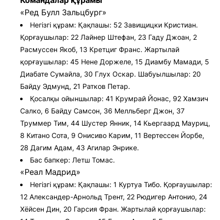
Командалар құрамы
«Ред Булл Зальцбург»
Негізгі құрам: Қақпашы: 52 Завищицки Кристиан.
Қорғаушылар: 22 Лайнер Штефан, 23 Гаду Джоан, 2
Расмуссен Якоб, 13 Кретциг Франс. Жартылай
қорғаушылар: 45 Нене Доржеле, 15 Диамбу Мамади, 5
Диабате Сумайла, 30 Глух Оскар. Шабуылшылар: 20
Байду Эдмунд, 21 Ратков Петар.
Қосалқы ойыншылар: 41 Крумрай Йонас, 92 Хамзич
Салко, 6 Байду Самсон, 36 Мелльберг Джон, 37
Труммер Тим, 44 Шустер Янник, 14 Кьергаард Мауриц,
8 Китано Сота, 9 Онисиво Карим, 11 Вертессен Йорбе,
28 Дагим Адам, 43 Агилар Энрике.
Бас бапкер: Летш Томас.
«Реал Мадрид»
Негізгі құрам: Қақпашы: 1 Куртуа Тибо. Қорғаушылар:
12 Александер-Арнольд Трент, 22 Рюдигер Антонио, 24
Хёйсен Дин, 20 Гарсия Фран. Жартылай қорғаушылар: