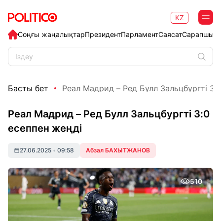
KZ
Соңғы жаңалықтар
Президент
Парламент
Саясат
Сарапшыл
Басты бет
Реал Мадрид – Ред Булл Зальцбургті 3:0 
Реал Мадрид – Ред Булл Зальцбургті 3:0
есеппен жеңді
27.06.2025
•
09:58
Абзал БАХЫТЖАНОВ
510