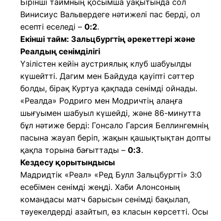
Бірінші таймның қосымша уақытында сол
Винисиус Вальвердеге нәтижелі пас берді, ол
есепті еселеді –
0:2
.
Екінші тайм: Зальцбургтің әрекеттері және
Реалдың сенімділігі
Үзілістен кейін аустриялық клуб шабуылды
күшейтті. Дагим мен Байдуда қауіпті сәттер
болды, бірақ Куртуа қақпада сенімді ойнады.
«Реалда» Родриго мен Модричтің алаңға
шығуымен шабуыл күшейді, және 86-минутта
бұл нәтиже берді: Гонсало Гарсия Беллингемнің
пасына жауап беріп, жақын қашықтықтан допты
қақпа торына бағыттады –
0:3
.
Кездесу қорытындысы
Мадридтік «Реал» «Ред Булл Зальцбургті» 3:0
есебімен сенімді жеңді. Хаби Алонсоның
командасы матч барысын сенімді бақылап,
тәуекелдерді азайтып, өз класын көрсетті. Осы