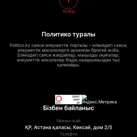
Үстіге
Политико туралы
Politico.kz саяси-әлеуметтік порталы – еліміздегі саяси,
әлеуметтік мәселелерге арналған бірегей жоба.
Еліміздегі саяси жағдайлар, маңызды оқиғалар,
әлеуметтік мәселелер біздің назарымыздан тыс
қалмайды.
Бізбен байланыс
Мекен-жай
ҚР, Астана қаласы, Көксай, дом 2/5
Телефон