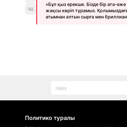
«Бұл қыз ерекше. Бізде бір ата-әж
жақсы көріп тұрамыз. Қолымыздағы 
атымнан алтын сырға мен бриллиан
Политико туралы