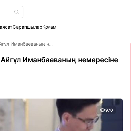
аясат
Сарапшылар
Қоғам
гүл Иманбаеваның н...
 Айгүл Иманбаеваның немересіне
970