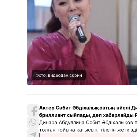
Фото: видеодан скрин
Актер Сәбит Әбдіхалықовтың әйелі Д
бриллиант сыйлады, деп хабарлайды P
Динара Абдуллина Сәбит Әбдіхалықов п
толған тойына қатысып, тілегін жеткізді