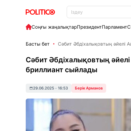
Соңғы жаңалықтар
Президент
Парламент
С
Басты бет
Сәбит Әбдіхалықовтың әйелі Ай
Сәбит Әбдіхалықовтың әйелі
бриллиант сыйлады
29.06.2025
•
16:53
Берік Арманов