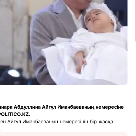
инара Абдуллина Айгүл Иманбаеваның немересіне
OLITICO.KZ.
ен Айгүл Иманбаеваның немересінің бір жасқа
.