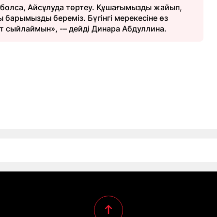
е болса, Айсұлуда төртеу. Құшағымызды жайып,
барымызды береміз. Бүгінгі мерекесіне өз
т сыйлаймын», -– дейді Динара Абдуллина.