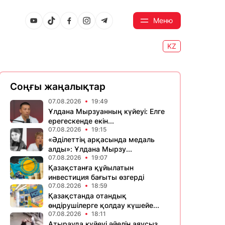
Меню
KZ
Соңғы жаңалықтар
07.08.2026
19:49
Ұлдана Мырзуанның күйеуі: Елге
ерегескенде екін...
07.08.2026
19:15
«Әділеттің арқасында медаль
алды»: Ұлдана Мырзу...
07.08.2026
19:07
Қазақстанға құйылатын
инвестиция бағыты өзгерді
07.08.2026
18:59
Қазақстанда отандық
өндірушілерге қолдау күшейе...
07.08.2026
18:11
Атырауда күйеуі әйелін аяусыз