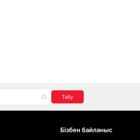
Табу
Бізбен байланыс