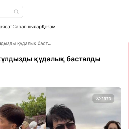
аясат
Сарапшылар
Қоғам
дызды құдалық баст...
 жұлдызды құдалық басталды
2970