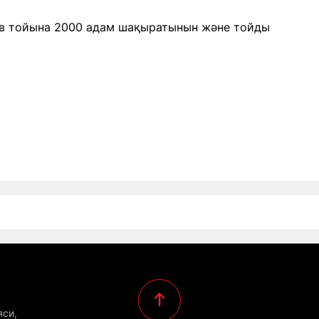
иев тойына 2000 адам шақыратынын және тойды
.
яси,