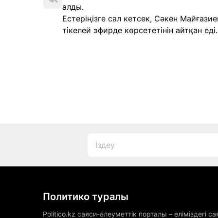
алды.
Естеріңізге сал кетсек, Сәкен Майғаз
тікелей эфирде көрсететінін айтқан еді
Политико туралы
Politico.kz саяси-әлеуметтік порталы – еліміздегі са