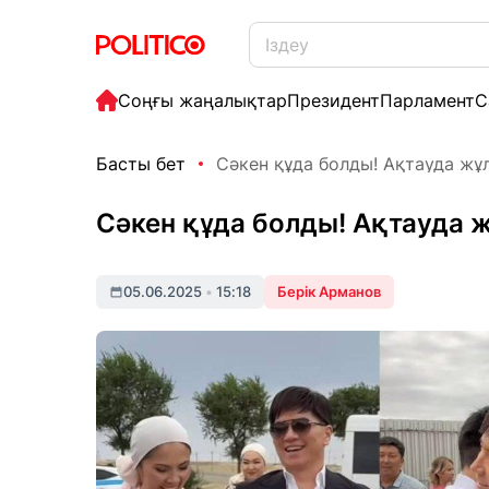
Соңғы жаңалықтар
Президент
Парламент
С
Басты бет
Сәкен құда болды! Ақтауда жұл
Сәкен құда болды! Ақтауда
05.06.2025
•
15:18
Берік Арманов