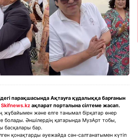
ідегі парақшасында Ақтауға құдалыққа барғанын
Z
Skifnews.kz
ақпарат порталына сілтеме жасап.
ің жұбайымен және елге танымал бірқатар өнер
 болады. Әншілердің қатарында МузАрт тобы,
ы басқалары бар.
лген қонақтарды әуежайда сән-салтанатымен күтіп