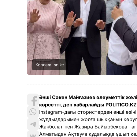
Коллаж: sn.kz
Әнші Сәкен Майғазиев әлеуметтік жел
көрсетті, деп хабарлайды POLITICO.K
Instagram-дағы стористерден әнші өзін
жұлдыздарымен жолға шыққанын көруге
Жанболат пен Жазира Байырбекова тағ
Алматыдан Ақтауға құдалыққа ұшып ке