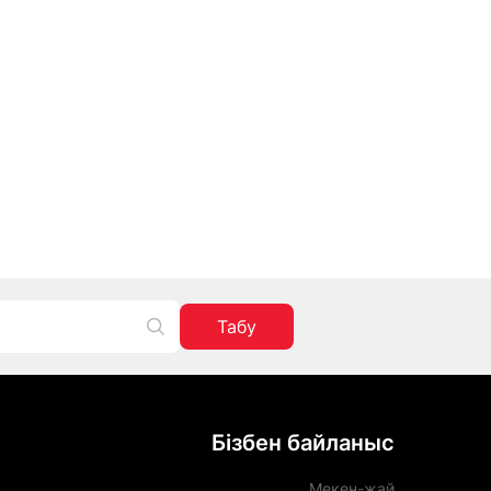
Табу
Бізбен байланыс
Мекен-жай