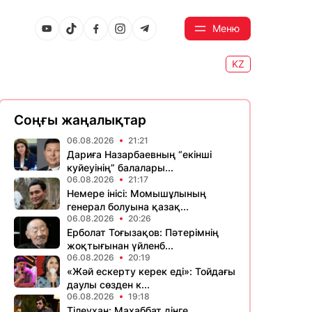
Меню
KZ
Соңғы жаңалықтар
06.08.2026
21:21
Дариға Назарбаевның “екінші
куйеуінің” балалары...
06.08.2026
21:17
Немере інісі: Момышұлының
генерал болуына қазақ...
06.08.2026
20:26
Ерболат Тоғызақов: Пәтерімнің
жоқтығынан үйленб...
06.08.2026
20:19
«Жәй ескерту керек еді»: Тойдағы
даулы сөзден к...
06.08.2026
19:18
Тілеухан: Махаббат дінге