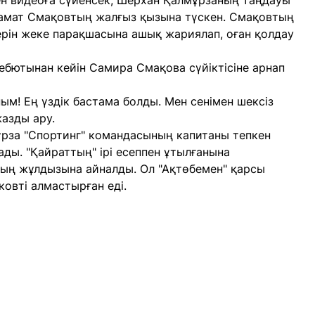
ен видеоға сүйенсек, Шерхан Қалмұрзаның таңдауы
амат Смақовтың жалғыз қызына түскен. Смақовтың
терін жеке парақшасына ашық жариялап, оған қолдау
бютынан кейін Самира Смақова сүйіктісіне арнап
ым! Ең үздік бастама болды. Мен сенімен шексіз
жазды ару.
ұрза "Спортинг" командасының капитаны тепкен
ады. "Қайраттың" ірі есеппен ұтылғанына
ның жұлдызына айналды. Ол "Ақтөбемен" қарсы
ковті алмастырған еді.