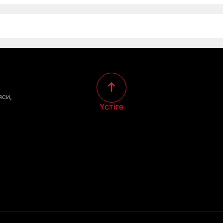
яси,
Үстіге