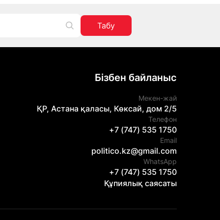
Табу
Бізбен байланыс
Мекен-жай
ҚР, Астана қаласы, Көксай, дом 2/5
Телефон
+7 (747) 535 1750
Email
politico.kz@gmail.com
WhatsApp
+7 (747) 535 1750
Құпиялық саясаты