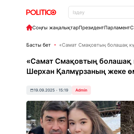
Соңғы жаңалықтар
Президент
Парламент
С
Басты бет
«Самат Смақовтың болашақ күй
«Самат Смақовтың болашақ 
Шерхан Қалмұрзаның жеке ө
19.09.2025
•
15:19
Admin