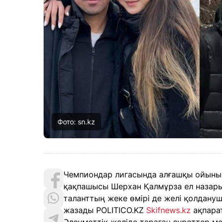
Фото: sn.kz
Чемпиондар лигасында алғашқы ойынын
қақпашысы Шерхан Қалмұрза ел назарын
таланттың жеке өмірі де желі қолдан
жазады POLITICO.KZ
Skifnews.kz
ақпарат