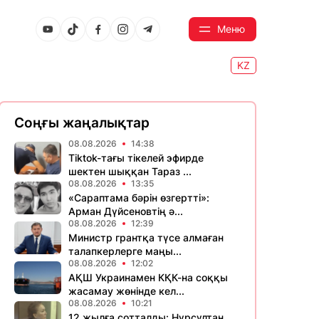
Меню
KZ
Соңғы жаңалықтар
08.08.2026
14:38
Tiktok-тағы тікелей эфирде
шектен шыққан Тараз ...
08.08.2026
13:35
«Сараптама бәрін өзгертті»:
Арман Дүйсеновтің ә...
08.08.2026
12:39
Министр грантқа түсе алмаған
талапкерлерге маңы...
08.08.2026
12:02
АҚШ Украинамен КҚК-на соққы
жасамау жөнінде кел...
08.08.2026
10:21
12 жылға сотталды: Нұрсұлтан