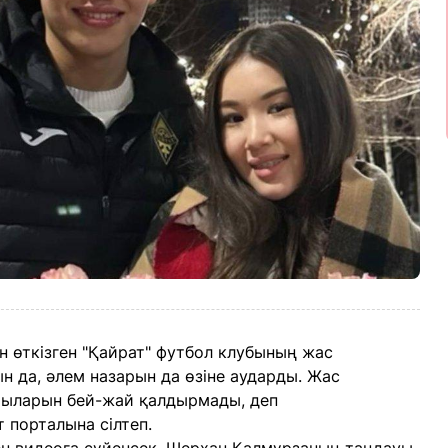
 өткізген "Қайрат" футбол клубының жас
 да, әлем назарын да өзіне аударды. Жас
ушыларын бей-жай қалдырмады, деп
 порталына сілтеп.