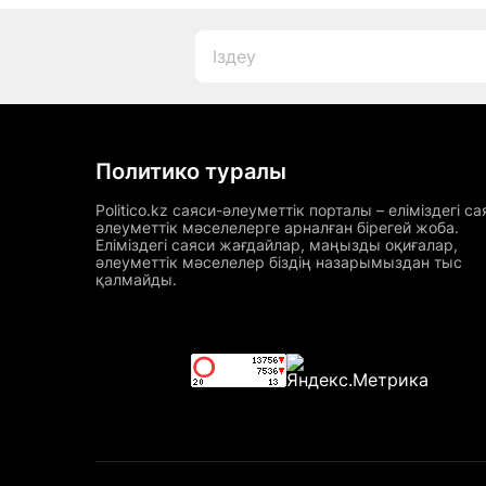
Политико туралы
Politico.kz саяси-әлеуметтік порталы – еліміздегі са
әлеуметтік мәселелерге арналған бірегей жоба.
Еліміздегі саяси жағдайлар, маңызды оқиғалар,
әлеуметтік мәселелер біздің назарымыздан тыс
қалмайды.