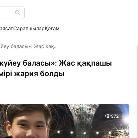
аясат
Сарапшылар
Қоғам
еу баласы»: Жас қақ...
күйеу баласы»: Жас қақпашы
мірі жария болды
972