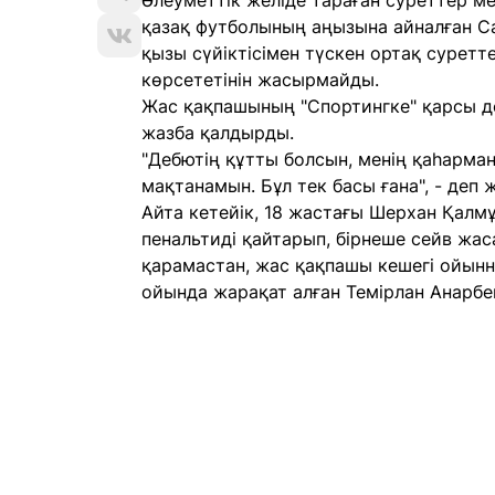
Әлеуметтік желіде тараған суреттер м
қазақ футболының аңызына айналған С
қызы сүйіктісімен түскен ортақ сурет
көрсететінін жасырмайды.
Жас қақпашының "Спортингке" қарсы де
жазба қалдырды.
"Дебютің құтты болсын, менің қаһарман
мақтанамын. Бұл тек басы ғана", - деп 
Айта кетейік, 18 жастағы Шерхан Қалм
пенальтиді қайтарып, бірнеше сейв жас
қарамастан, жас қақпашы кешегі ойын
ойында жарақат алған Темірлан Анарбе