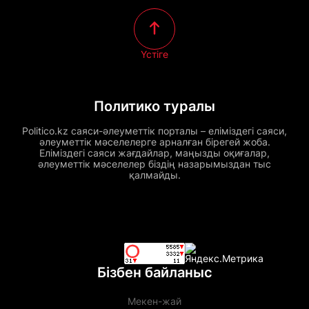
Үстіге
Политико туралы
Politico.kz саяси-әлеуметтік порталы – еліміздегі саяси,
әлеуметтік мәселелерге арналған бірегей жоба.
Еліміздегі саяси жағдайлар, маңызды оқиғалар,
әлеуметтік мәселелер біздің назарымыздан тыс
қалмайды.
Бізбен байланыс
Мекен-жай