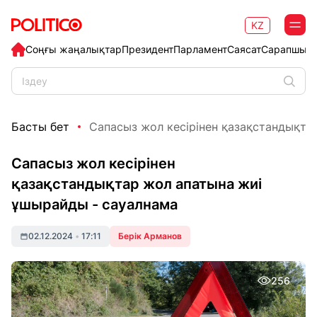
KZ
Соңғы жаңалықтар
Президент
Парламент
Саясат
Сарапшыл
Басты бет
Сапасыз жол кесірінен қазақстандықтар
Сапасыз жол кесірінен
қазақстандықтар жол апатына жиі
ұшырайды - сауалнама
02.12.2024
•
17:11
Берік Арманов
256