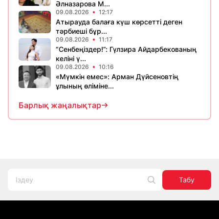
Әлназарова М...
09.08.2026
12:17
Атырауда балаға күш көрсетті деген
тәрбиеші бұр...
09.08.2026
11:17
“Сенбеңіздер!”: Гүлзира Айдарбекованың
келіні ү...
09.08.2026
10:16
«Мүмкін емес»: Арман Дүйсеновтің
ұлының өліміне...
Барлық жаңалықтар
Табу