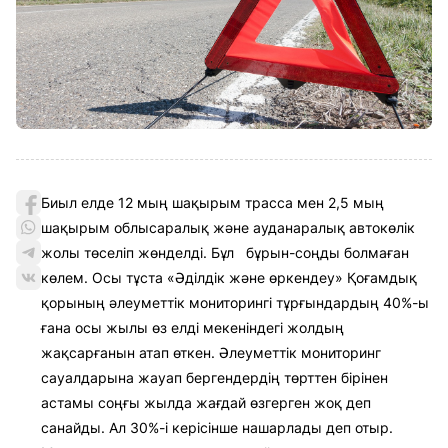
Биыл елде 12 мың шақырым трасса мен 2,5 мың
шақырым облысаралық және ауданаралық автокөлік
жолы төселіп жөнделді. Бұл бұрын-соңды болмаған
көлем. Осы тұста «Әділдік және өркендеу» Қоғамдық
қорының әлеуметтік мониторингі тұрғындардың 40%-ы
ғана осы жылы өз елді мекеніндегі жолдың
жақсарғанын атап өткен. Әлеуметтік мониторинг
сауалдарына жауап бергендердің төрттен бірінен
астамы соңғы жылда жағдай өзгерген жоқ деп
санайды. Ал 30%-і керісінше нашарлады деп отыр.