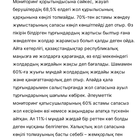
Мониторинг қорытындысына сәйкес, жауап
берушілердің 68,5% елдегі жол құрылысының
қарқынына көңілі толмайды. 70%-тен астамы жөндеу
жұмыстарының сапасы көңіл көншітпейді деп отыр. Өз
пікірін білдірген тұрғындардың жартысы былтыр ғана
жөнделген жолдар жарамсыз болып қалды деген ойда.
Айта кетерлігі, қазақстандықтар республикалық
маңызға ие жолдарға қарағанда, өз елді мекеніндегі
жолдардың жағдайын жақсы деп бағалады. Шамамен
60%-ға жуығы мұндай жолдардың жағдайы жақсы
және қанағаттанарлық деп отыр. Алайда қала
тұрғындарымен салыстырғанда жол сапасына ауыл
тұрғындарының шағымы көбірек. Әлеуметтік
мониторинг қатысушыларының 60% астамы сапасыз
жол кесірінен өзі немесе жақындары апатқа түскенін
айтқан. Ал 11%-і мұндай жағдай бір реттен көп болды
деген нұсқаны белгілеген. Халықтың жол сапасына
көңілі толмауының басты себебі – жемқорлық пен