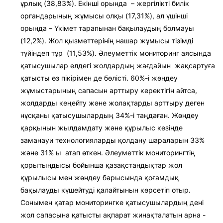
ұрлық (38,83%). Екінші орында – жергілікті билік
органдарының жұмысы олқы (17,31%), ал үшінші
орында – Үкімет тарапынан бақылаудың болмауы
(12,2%). Жол қызметтерінің нашар жұмысы тізімді
түйіндеп тұр (11,53%). Әлеуметтік мониторинг аясында
қатысушылар елдегі жолдардың жағдайын жақсартуға
қатысты өз пікірімен де бөлісті. 60%-і жөндеу
жұмыстарының сапасын арттыру керектігін айтса,
жолдарды кеңейту және жолақтарды арттыру деген
нұсқаны қатысушылардың 34%-і таңдаған. Жөндеу
қарқынын жылдамдату және құрылыс кезінде
заманауи технологияларды қолдану шараларын 33%
және 31% ы атап өткен. Әлеуметтік мониторингтің
қорытындысы бойынша қазақстандықтар жол
құрылысы мен жөндеу барысында қоғамдық
бақылауды күшейтуді қалайтынын көрсетіп отыр.
Сонымен қатар мониторингке қатысушылардың дені
жол сапасына қатысты ақпарат жинақталатын арна -