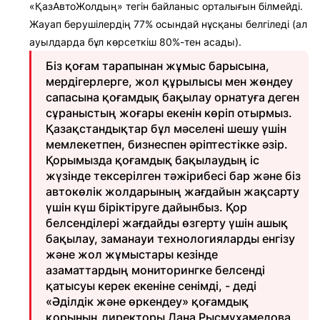
«ҚазАвтоЖолдың» тегін байланыс орталығын білмейді.
Жауап берушілердің 77% осындай нұсқаны белгіледі (ал
ауылдарда бұл көрсеткіш 80%-тен асады).
Біз қоғам тарапынан жұмыс барысына,
мердігерлерге, жол құрылысы мен жөндеу
сапасына қоғамдық бақылау орнатуға деген
сұраныстың жоғары екенін көріп отырмыз.
Қазақстандықтар бұл мәселені шешу үшін
мемлекетпен, бизнеспен әріптестікке әзір.
Қорымызда қоғамдық бақылаудың іс
жүзінде тексерілген тәжірибесі бар және біз
автокөлік жолдарының жағдайын жақсарту
үшін күш біріктіруге дайынбыз. Қор
белсенділері жағдайды өзгерту үшін ашық
бақылау, заманауи технологияларды енгізу
және жол жұмыстары кезінде
азаматтардың мониторингке белсенді
қатысуы керек екеніне сенімді, - деді
«Әділдік және өркендеу» қоғамдық
қорының директоры Дана Рысмұхамедова.