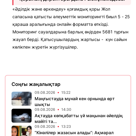
«Әділдік және өркендеу» қоғамдық қоры Жол
сапасына қатысты әлеуметтік мониторингті биыл 5 - 25
қараша аралығында онлайн форматта өткізді.
Мониторинг сауалдарына барлық өңірден 5681 тұрғын
жауап берді. Қатысушылардың жартысы - күн сайын
көлікпен жүретін жүргізушілер.
Соңғы жаңалықтар
09.08.2026
15:22
Маңғыстауда мұнай кен орнында өрт
шықты
09.08.2026
14:30
Ақтауда көпқабатты үй маңынан әйелдің
мәйіті та...
09.08.2026
13:23
“Кінәлілер жазасын алады”: Ақмарал