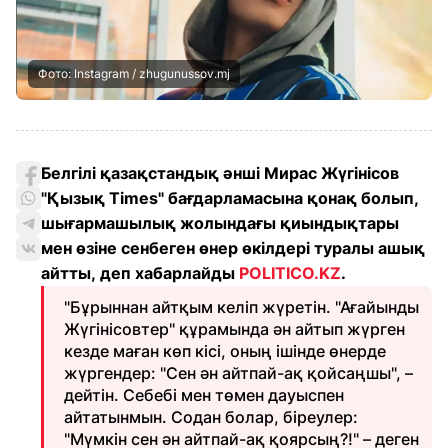
Фото: Instagram / zhugunussov.mj
Белгілі қазақстандық әнші Мирас Жүгінісов
"Қызық Times" бағдарламасына қонақ болып,
шығармашылық жолындағы қиындықтары
мен өзіне сенбеген өнер өкілдері туралы ашық
айтты, деп хабарлайды
POLITICO.KZ
.
"Бұрыннан айтқым келіп жүретін. "Ағайынды
Жүгінісовтер" құрамында ән айтып жүрген
кезде маған көп кісі, оның ішінде өнерде
жүргендер: "Сен ән айтпай-ақ қойсаңшы", –
дейтін. Себебі мен төмен дауыспен
айтатынмын. Содан болар, біреулер:
"Мүмкін сен ән айтпай-ақ қоярсың?!" – деген