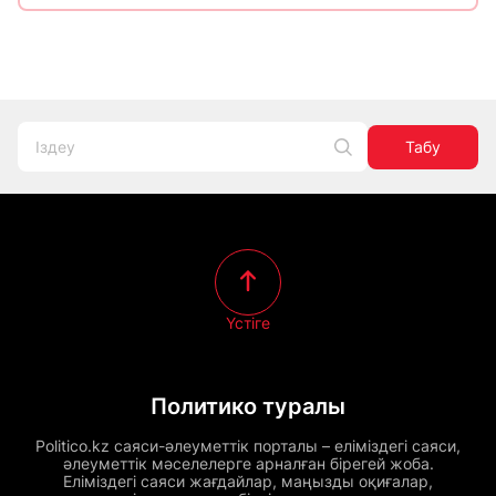
Табу
Үстіге
Политико туралы
Politico.kz саяси-әлеуметтік порталы – еліміздегі саяси,
әлеуметтік мәселелерге арналған бірегей жоба.
Еліміздегі саяси жағдайлар, маңызды оқиғалар,