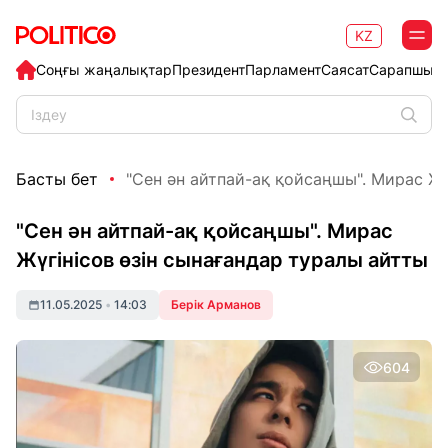
KZ
Соңғы жаңалықтар
Президент
Парламент
Саясат
Сарапшыл
Басты бет
"Сен ән айтпай-ақ қойсаңшы". Мирас Жүг
"Сен ән айтпай-ақ қойсаңшы". Мирас
Жүгінісов өзін сынағандар туралы айтты
11.05.2025
•
14:03
Берік Арманов
604