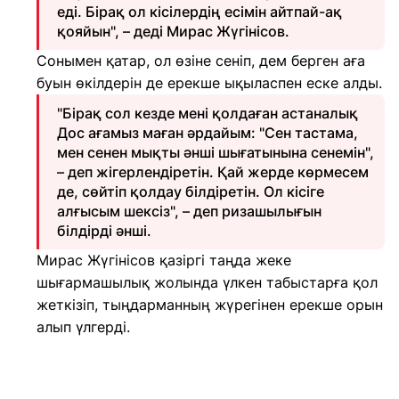
еді. Бірақ ол кісілердің есімін айтпай-ақ
қояйын", – деді Мирас Жүгінісов.
Сонымен қатар, ол өзіне сеніп, дем берген аға
буын өкілдерін де ерекше ықыласпен еске алды.
"Бірақ сол кезде мені қолдаған астаналық
Дос ағамыз маған әрдайым: "Сен тастама,
мен сенен мықты әнші шығатынына сенемін",
– деп жігерлендіретін. Қай жерде көрмесем
де, сөйтіп қолдау білдіретін. Ол кісіге
алғысым шексіз", – деп ризашылығын
білдірді әнші.
Мирас Жүгінісов қазіргі таңда жеке
шығармашылық жолында үлкен табыстарға қол
жеткізіп, тыңдарманның жүрегінен ерекше орын
алып үлгерді.