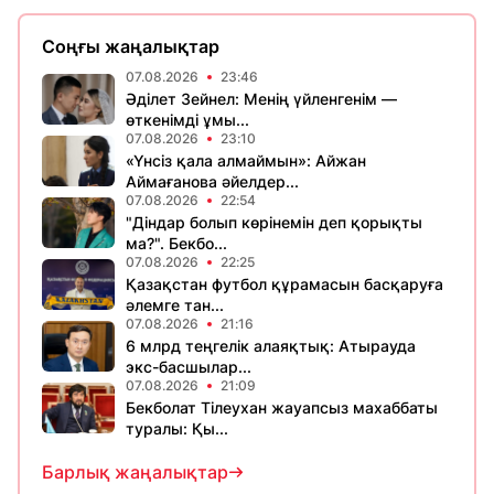
Соңғы жаңалықтар
07.08.2026
23:46
Әділет Зейнел: Менің үйленгенім —
өткенімді ұмы...
07.08.2026
23:10
«Үнсіз қала алмаймын»: Айжан
Аймағанова әйелдер...
07.08.2026
22:54
"Діндар болып көрінемін деп қорықты
ма?". Бекбо...
07.08.2026
22:25
Қазақстан футбол құрамасын басқаруға
әлемге тан...
07.08.2026
21:16
6 млрд теңгелік алаяқтық: Атырауда
экс-басшылар...
07.08.2026
21:09
Бекболат Тілеухан жауапсыз махаббаты
туралы: Қы...
Барлық жаңалықтар