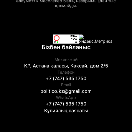
әлеуметтік мәселелер біздің назарымыздан тыс
қалмайды.
Бізбен байланыс
Мекен-жай
ҚР, Астана қаласы, Көксай, дом 2/5
Телефон
+7 (747) 535 1750
Email
politico.kz@gmail.com
WhatsApp
+7 (747) 535 1750
Құпиялық саясаты