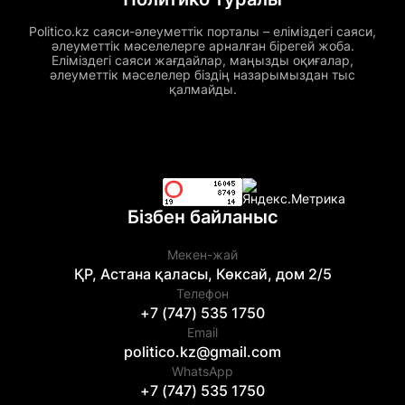
Politico.kz саяси-әлеуметтік порталы – еліміздегі саяси,
әлеуметтік мәселелерге арналған бірегей жоба.
Еліміздегі саяси жағдайлар, маңызды оқиғалар,
әлеуметтік мәселелер біздің назарымыздан тыс
қалмайды.
Бізбен байланыс
Мекен-жай
ҚР, Астана қаласы, Көксай, дом 2/5
Телефон
+7 (747) 535 1750
Email
politico.kz@gmail.com
WhatsApp
+7 (747) 535 1750