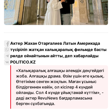
Актер Жахан Отарғалиев Латын Америкада
түсіріліп жатқан халықаралық фильмде басты
рөлде ойнайтынын айтты, деп хабарлайды
POLITICO.KZ
«Халықаралық алғашқы әлемдік деңгейдегі
жоба. Алғашқы драма. Өзім үшін өте қызық.
Өтетініме сенген жоқпын. Маған ұсыныс
білдіргеннен кейін, ол кісілер 4 күндей
ойланды. Сол 4 күнде ұйықтамай күттім», -
деді актер RevuNews бағдарламасына
берген сұхбатында.