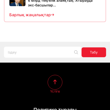
6 млрд теңгелік алаяқтық: Атырауда
экс-басшылар...
Барлық жаңалықтар
Табу
Үстіге
Политико туралы