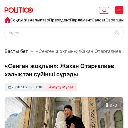
KZ
Соңғы жаңалықтар
Президент
Парламент
Саясат
Сарапшыл
Басты бет
«Сенген жоқпын»: Жахан Отарғалиев хал
«Сенген жоқпын»: Жахан Отарғалиев
халықтан сүйінші сұрады
23.10.2025
•
13:00
Айсұлу Мұрат
970