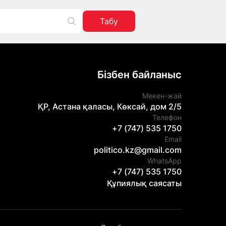
Табу
Бізбен байланыс
Мекен-жай
ҚР, Астана қаласы, Көксай, дом 2/5
Телефон
+7 (747) 535 1750
Email
politico.kz@gmail.com
WhatsApp
+7 (747) 535 1750
Құпиялық саясаты