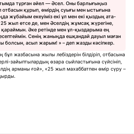
артымда тұрған әйел — Әсел. Оны барлығыңыз
 отбасын құрып, өмірдің суығы мен ыстығына
таңда жұбайым екеуіміз екі ұл мен екі қыздың ата-
25 жыл өтсе де, мен Әселдің жұмсақ жүрегіне,
на қараймын. Әке ретінде мен ұл-қыздарыма ең
 есептеймін. Сенің жаныңда ешқандай дауыл маған
ы болсын, асыл жарым! » – деп жазды кәсіпкер.
бұл жазбасына жылы лебіздерін білдіріп, отбасына
к ерлі-зайыптылардың өзара сыйластығына сүйсініп,
елдің арманы ғой», «25 жыл махаббатпен өмір сүру –
дырды.