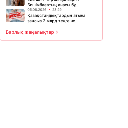
Бишімбаевтың анасы бұ...
05.08.2026
23:29
Қазақстандықтардың атына
заңсыз 2 млрд теңге не...
Барлық жаңалықтар