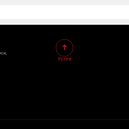
яси,
Үстіге