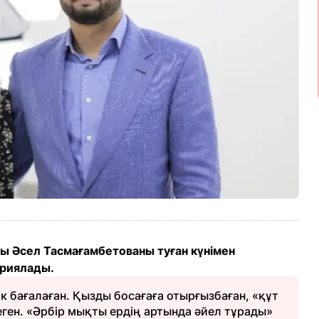
йы Әсел Тасмағамбетованы туған күнімен
риялады.
ік бағалаған. Қызды босағаға отырғызбаған, «құт
еген. «Әрбір мықты ердің артында әйел тұрады»