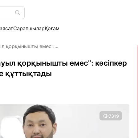
аясат
Сарапшылар
Қоғам
л қорқынышты емес":...
уыл қорқынышты емес": кәсіпкер
ше құттықтады
7319