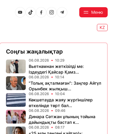
Меню
KZ
Соңғы жаңалықтар
06.08.2026
10:29
Вьетнамнан жеткізілді ме:
Іздеудегі Қайсар Қамз...
06.08.2026
10:14
"Толық ақталмаған": Заңгер Айгүл
Орынбек жылқыш...
06.08.2026
10:04
Көкшетауда жаяу жүргіншілер
өткелінде төрт бал...
06.08.2026
09:46
Динара Сәтжан ұлының тойына
дайындықты бастап к...
06.08.2026
08:17
«25 млн теңгені қайтар!»: