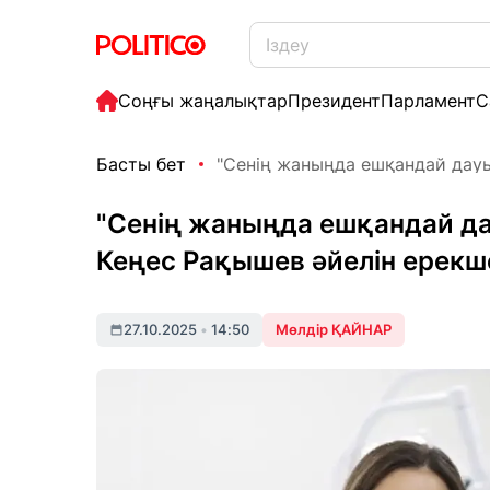
Соңғы жаңалықтар
Президент
Парламент
С
Басты бет
"Сенің жаныңда ешқандай дауы
"Сенің жаныңда ешқандай да
Кеңес Рақышев әйелін ерек
27.10.2025
•
14:50
Мөлдір ҚАЙНАР