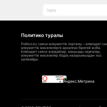
Политико туралы
Politico.kz саяси-әлеуметтік порталы – еліміздегі са
әлеуметтік мәселелерге арналған бірегей жоба.
Еліміздегі саяси жағдайлар, маңызды оқиғалар,
әлеуметтік мәселелер біздің назарымыздан тыс
қалмайды.