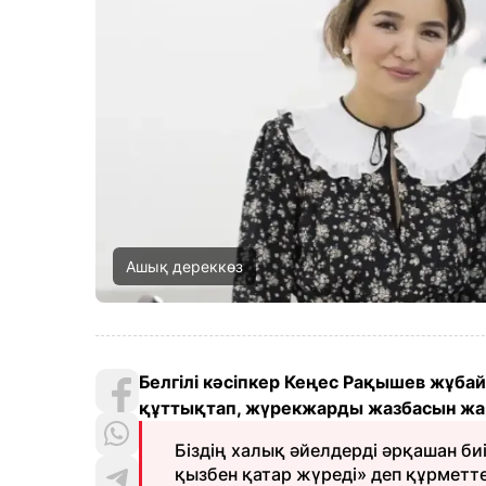
Ашық дереккөз
Белгілі кәсіпкер Кеңес Рақышев жұба
құттықтап, жүрекжарды жазбасын жа
Біздің халық әйелдерді әрқашан би
қызбен қатар жүреді» деп құрметт