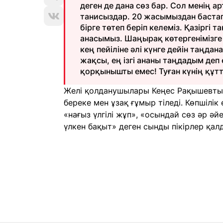
деген де дана сөз бар. Сол менің 
танисыздар. 20 жасымыздан бастап
бірге төтеп беріп келеміз. Қазіргі 
анасымыз. Шаңырақ көтергенімізге 
кең пейіліне әлі күнге дейін таңда
жақсы, ең ізгі ананы таңдадым деп
қорқынышты емес! Туған күнің құтт
Желі қолданушылары Кеңес Рақышевтың 
береке мен ұзақ ғұмыр тіледі. Көпшілі
«нағыз үлгілі жұп», «осындай сөз әр әй
үлкен бақыт» деген сынды пікірлер қал